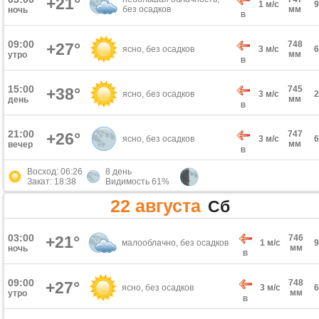
+21°
1 м/с
без осадков
мм
ночь
В
09:00
748
+27°
ясно, без осадков
3 м/с
мм
утро
В
15:00
745
+38°
ясно, без осадков
3 м/с
мм
день
В
21:00
747
+26°
ясно, без осадков
3 м/с
мм
вечер
В
Восход: 06:26
8 день
Закат: 18:38
Видимость 61%
22 августа
Сб
03:00
+21°
746
малооблачно, без осадков
1 м/с
мм
ночь
В
09:00
748
+27°
ясно, без осадков
3 м/с
мм
утро
В