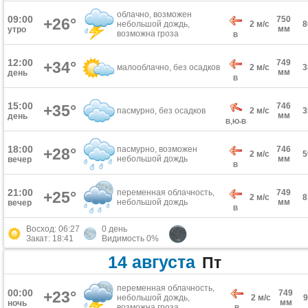
облачно, возможен
09:00
750
+26°
небольшой дождь,
2 м/с
мм
утро
возможна гроза
В
12:00
749
+34°
малооблачно, без осадков
2 м/с
мм
день
В
15:00
746
+35°
пасмурно, без осадков
2 м/с
мм
день
В,Ю-В
18:00
пасмурно, возможен
746
+28°
2 м/с
небольшой дождь
мм
вечер
В
21:00
переменная облачность,
749
+25°
2 м/с
небольшой дождь
мм
вечер
В
Восход: 06:27
0 день
Закат: 18:41
Видимость 0%
14 августа
Пт
переменная облачность,
00:00
+23°
749
небольшой дождь,
2 м/с
мм
ночь
возможна гроза
В