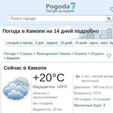
Погода в Камопи на 14 дней подробно
сегодня и завтра
3 дня
неделя
10 дней
14 дней
карта
магн. б
Погода
>
Страны
>
Французская Гвиана
>
Guyane
>
Guyane
>
Камопи
Сейчас в Камопи
+20°C
1 м/с. легкий ветер
восточный
Ощущается: +23°C
Давление: 748 мм рт.ст.
облачно с
Влажность: 97%
прояснениями
УФ-индекс: 0 (низкий)
без осадков
Магнитные бури: 4
Видимость: 20 км.