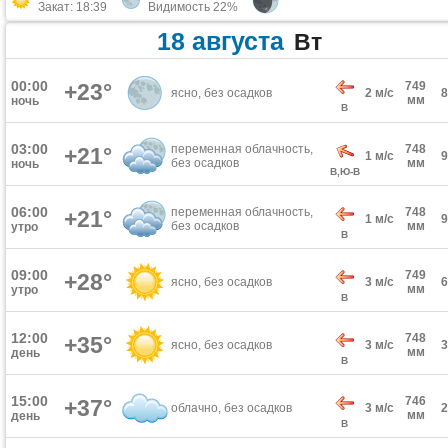
Закат: 18:39
Видимость 22%
18 августа
Вт
00:00
+23°
749
ясно, без осадков
2 м/с
мм
ночь
В
03:00
переменная облачность,
748
+21°
1 м/с
без осадков
мм
ночь
В,Ю-В
06:00
переменная облачность,
748
+21°
1 м/с
без осадков
мм
утро
В
09:00
749
+28°
ясно, без осадков
3 м/с
мм
утро
В
12:00
748
+35°
ясно, без осадков
3 м/с
мм
день
В
15:00
746
+37°
облачно, без осадков
3 м/с
мм
день
В