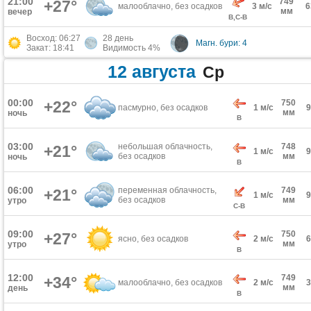
21:00
749
+27°
малооблачно, без осадков
3 м/с
мм
вечер
В,С-В
Восход: 06:27
28 день
Магн. бури: 4
Закат: 18:41
Видимость 4%
12 августа
Ср
00:00
+22°
750
пасмурно, без осадков
1 м/с
мм
ночь
В
03:00
небольшая облачность,
748
+21°
1 м/с
без осадков
мм
ночь
В
06:00
переменная облачность,
749
+21°
1 м/с
без осадков
мм
утро
С-В
09:00
750
+27°
ясно, без осадков
2 м/с
мм
утро
В
12:00
749
+34°
малооблачно, без осадков
2 м/с
мм
день
В