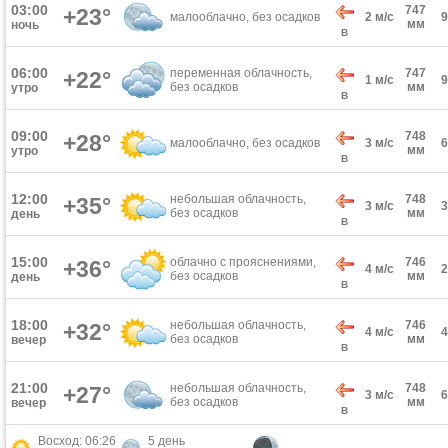
03:00
747
+23°
малооблачно, без осадков
2 м/с
мм
ночь
В
06:00
переменная облачность,
747
+22°
1 м/с
без осадков
мм
утро
В
09:00
748
+28°
малооблачно, без осадков
3 м/с
мм
утро
В
12:00
небольшая облачность,
748
+35°
3 м/с
без осадков
мм
день
В
15:00
облачно с прояснениями,
746
+36°
4 м/с
без осадков
мм
день
В
18:00
небольшая облачность,
746
+32°
4 м/с
без осадков
мм
вечер
В
21:00
небольшая облачность,
748
+27°
3 м/с
без осадков
мм
вечер
В
Восход: 06:26
5 день