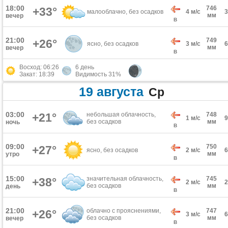
18:00
746
+33°
малооблачно, без осадков
4 м/с
мм
вечер
В
21:00
749
+26°
ясно, без осадков
3 м/с
мм
вечер
В
Восход: 06:26
6 день
Закат: 18:39
Видимость 31%
19 августа
Ср
03:00
+21°
небольшая облачность,
748
1 м/с
без осадков
мм
ночь
В
09:00
750
+27°
ясно, без осадков
2 м/с
мм
утро
В
15:00
значительная облачность,
745
+38°
2 м/с
без осадков
мм
день
В
21:00
облачно с прояснениями,
747
+26°
3 м/с
без осадков
мм
вечер
В