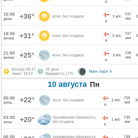
В
15:00
747
+36°
ясно, без осадков
3 м/с
мм
день
В
18:00
747
+31°
ясно, без осадков
2 м/с
мм
вечер
В
21:00
749
+25°
ясно, без осадков
3 м/с
мм
вечер
В
Восход: 06:27
26 день
Магн. бури: 4
Закат: 18:42
Видимость 17%
10 августа
Пн
00:00
+22°
750
ясно, без осадков
2 м/с
мм
ночь
В
03:00
переменная облачность,
749
+20°
1 м/с
без осадков
мм
ночь
В
06:00
переменная облачность,
749