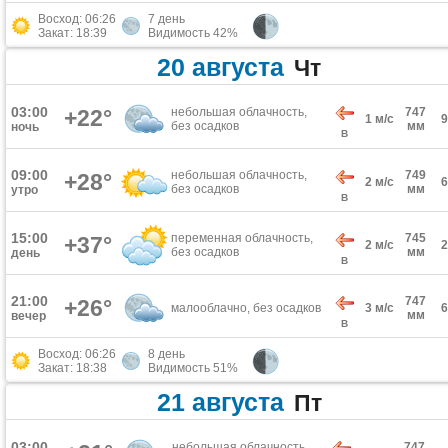
Восход: 06:26
7 день
Закат: 18:39
Видимость 42%
20 августа
Чт
03:00
+22°
небольшая облачность,
747
1 м/с
без осадков
мм
ночь
В
09:00
небольшая облачность,
749
+28°
2 м/с
без осадков
мм
утро
В
15:00
переменная облачность,
745
+37°
2 м/с
без осадков
мм
день
В
21:00
747
+26°
малооблачно, без осадков
3 м/с
мм
вечер
В
Восход: 06:26
8 день
Закат: 18:38
Видимость 51%
21 августа
Пт
03:00
небольшая облачность,
747