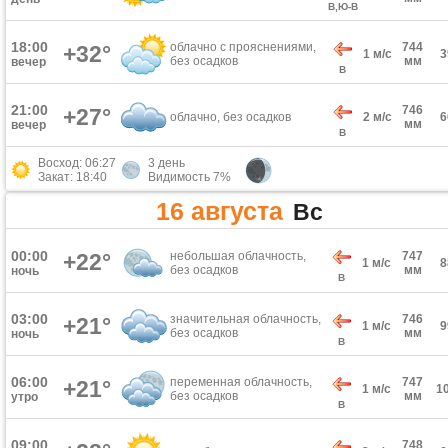
В,Ю-В
18:00
облачно с прояснениями,
744
+32°
1 м/с
без осадков
мм
вечер
В
21:00
746
+27°
облачно, без осадков
2 м/с
мм
вечер
В
Восход: 06:27
3 день
Закат: 18:40
Видимость 7%
16 августа
Вс
00:00
+22°
небольшая облачность,
747
1 м/с
без осадков
мм
ночь
В
03:00
значительная облачность,
746
+21°
1 м/с
без осадков
мм
ночь
В
06:00
переменная облачность,
747
+21°
1 м/с
1
без осадков
мм
утро
В
09:00
748