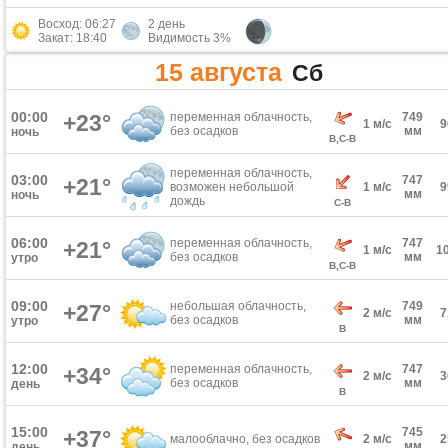
Восход: 06:27
2 день
Закат: 18:40
Видимость 3%
15 августа
Сб
00:00
+23°
переменная облачность,
749
1 м/с
без осадков
мм
ночь
В,С-В
переменная облачность,
03:00
747
+21°
возможен небольшой
1 м/с
мм
ночь
дождь
С-В
06:00
переменная облачность,
747
+21°
1 м/с
1
без осадков
мм
утро
В,С-В
09:00
небольшая облачность,
749
+27°
2 м/с
без осадков
мм
утро
В
12:00
переменная облачность,
747
+34°
2 м/с
без осадков
мм
день
В
15:00
745
+37°
малооблачно, без осадков
2 м/с
мм
день