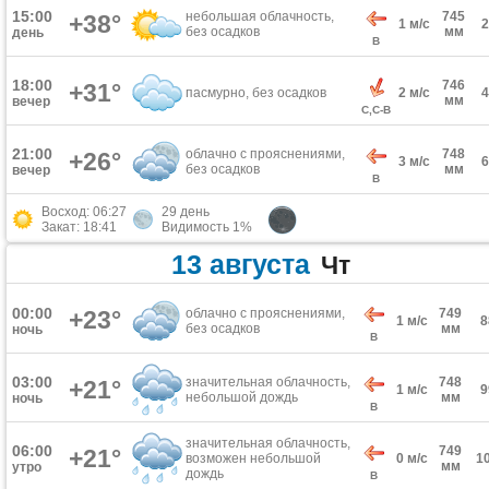
15:00
небольшая облачность,
745
+38°
1 м/с
без осадков
мм
день
В
18:00
746
+31°
пасмурно, без осадков
2 м/с
мм
вечер
С,С-В
21:00
облачно с прояснениями,
748
+26°
3 м/с
без осадков
мм
вечер
В
Восход: 06:27
29 день
Закат: 18:41
Видимость 1%
13 августа
Чт
00:00
+23°
облачно с прояснениями,
749
1 м/с
без осадков
мм
ночь
В
03:00
значительная облачность,
748
+21°
1 м/с
небольшой дождь
мм
ночь
В
значительная облачность,
06:00
749
+21°
возможен небольшой
0 м/с
1
мм
утро
дождь
В