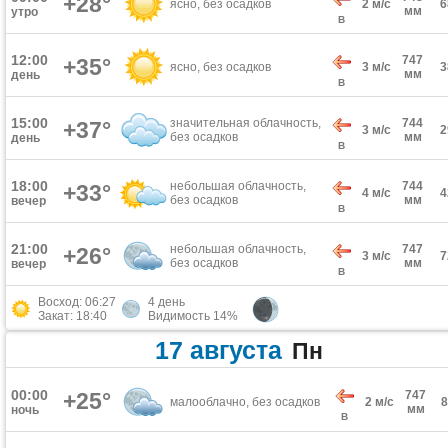
+28°
ясно, без осадков
2 м/с
мм
утро
В
12:00
747
+35°
ясно, без осадков
3 м/с
мм
день
В
15:00
значительная облачность,
744
+37°
3 м/с
без осадков
мм
день
В
18:00
небольшая облачность,
744
+33°
4 м/с
без осадков
мм
вечер
В
21:00
небольшая облачность,
747
+26°
3 м/с
без осадков
мм
вечер
В
Восход: 06:27
4 день
Закат: 18:40
Видимость 14%
17 августа
Пн
00:00
+25°
747
малооблачно, без осадков
2 м/с
мм
ночь
В