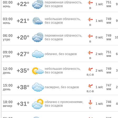
00:00
+22°
переменная облачность,
751
1 м/с
без осадков
мм
ночь
В
03:00
небольшая облачность,
749
+21°
1 м/с
без осадков
мм
ночь
В
06:00
переменная облачность,
749
+20°
0 м/с
1
без осадков
мм
утро
В
09:00
751
+27°
облачно, без осадков
2 м/с
мм
утро
В
12:00
небольшая облачность,
749
+35°
2 м/с
без осадков
мм
день
В,С-В
15:00
747
+38°
пасмурно, без осадков
1 м/с
мм
день
В,С-В
18:00
облачно с прояснениями,
746
+31°
1 м/с
без осадков
мм
вечер
С