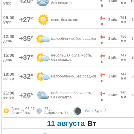
+20°
1 м/с
1
без осадков
мм
утро
В
09:00
751
+27°
ясно, без осадков
2 м/с
мм
утро
В
12:00
750
+35°
малооблачно, без осадков
2 м/с
мм
день
В
15:00
небольшая облачность,
747
+37°
2 м/с
без осадков
мм
день
В
18:00
747
+32°
малооблачно, без осадков
3 м/с
мм
вечер
В
21:00
небольшая облачность,
750
+26°
2 м/с
без осадков
мм
вечер
В
Восход: 06:27
27 день
Магн. бури: 3
Закат: 18:41
Видимость 9%
11 августа
Вт