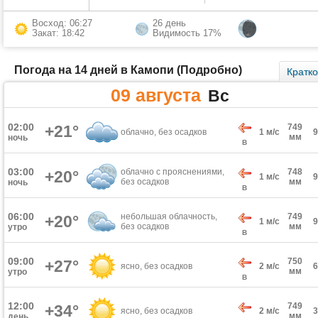
Восход: 06:27
26 день
Закат: 18:42
Видимость 17%
Погода на 14 дней в Камопи (Подробно)
Кратк
09 августа
Вс
02:00
+21°
749
облачно, без осадков
1 м/с
мм
ночь
В
03:00
облачно с прояснениями,
748
+20°
1 м/с
без осадков
мм
ночь
В
06:00
небольшая облачность,
749
+20°
1 м/с
без осадков
мм
утро
В
09:00
750
+27°
ясно, без осадков
2 м/с
мм
утро
В
12:00
749
+34°
ясно, без осадков
2 м/с
мм
день