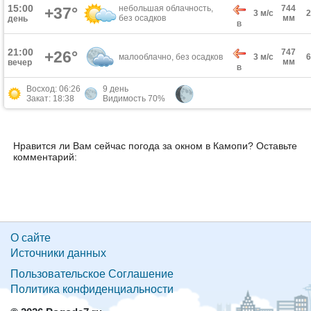
15:00
небольшая облачность,
744
+37°
3 м/с
без осадков
мм
день
В
21:00
747
+26°
малооблачно, без осадков
3 м/с
мм
вечер
В
Восход: 06:26
9 день
Закат: 18:38
Видимость 70%
Нравится ли Вам сейчас погода за окном в Камопи? Оставьте
комментарий:
О сайте
Источники данных
Пользовательское Соглашение
Политика конфиденциальности