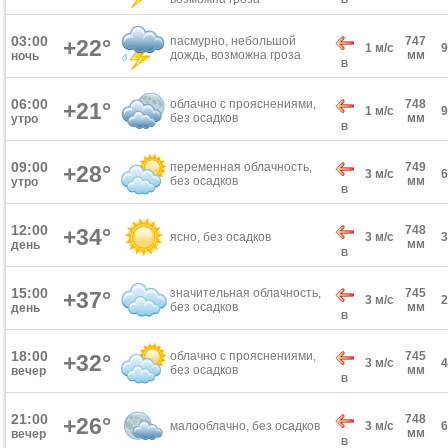
03:00
пасмурно, небольшой
747
+22°
1 м/с
дождь, возможна гроза
мм
ночь
В
06:00
облачно с прояснениями,
748
+21°
1 м/с
без осадков
мм
утро
В
09:00
переменная облачность,
749
+28°
3 м/с
без осадков
мм
утро
В
12:00
748
+34°
ясно, без осадков
3 м/с
мм
день
В
15:00
значительная облачность,
745
+37°
3 м/с
без осадков
мм
день
В
18:00
облачно с прояснениями,
745
+32°
3 м/с
без осадков
мм
вечер
В
21:00
748
+26°
малооблачно, без осадков
3 м/с
мм
вечер
В