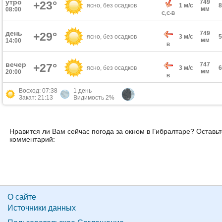
утро
749
+23°
ясно, без осадков
1 м/с
мм
08:00
С,С-В
день
749
+29°
ясно, без осадков
3 м/с
мм
14:00
В
вечер
747
+27°
ясно, без осадков
3 м/с
мм
20:00
В
Восход: 07:38
1 день
Закат: 21:13
Видимость 2%
Нравится ли Вам сейчас погода за окном в Гибралтаре? Оставь
комментарий:
О сайте
Источники данных