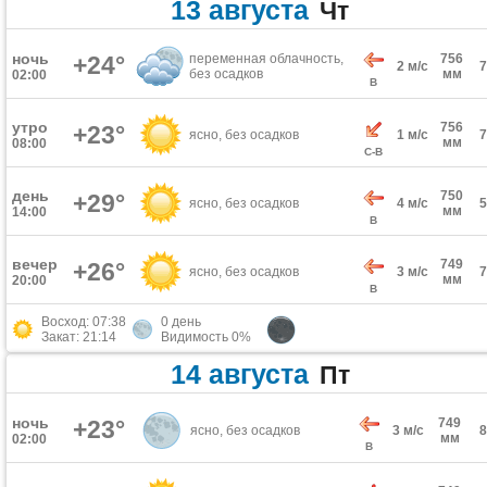
13 августа
Чт
ночь
+24°
переменная облачность,
756
2 м/с
без осадков
мм
02:00
В
утро
756
+23°
ясно, без осадков
1 м/с
мм
08:00
С-В
день
750
+29°
ясно, без осадков
4 м/с
мм
14:00
В
вечер
749
+26°
ясно, без осадков
3 м/с
мм
20:00
В
Восход: 07:38
0 день
Закат: 21:14
Видимость 0%
14 августа
Пт
ночь
+23°
749
ясно, без осадков
3 м/с
мм
02:00
В