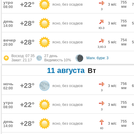
утро
755
+22°
ясно, без осадков
3 м/с
мм
08:00
З
день
755
+28°
ясно, без осадков
3 м/с
мм
14:00
Ю-З
вечер
754
+28°
ясно, без осадков
5 м/с
мм
20:00
З,Ю-З
Восход: 07:35
27 день
Магн. бури: 3
Закат: 21:17
Видимость 10%
11 августа
Вт
ночь
+23°
756
ясно, без осадков
3 м/с
мм
02:00
З
утро
755
+22°
ясно, без осадков
3 м/с
мм
08:00
З
день
755
+28°
ясно, без осадков
3 м/с
мм
14:00
Ю