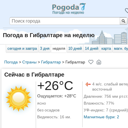
Погода в Гибралтаре на неделю
сегодня и завтра
3 дня
неделя
10 дней
14 дней
карта
магн. б
Погода
>
Страны
>
Гибралтар
>
Гибралтар
Сейчас в Гибралтаре
+26°C
4 м/с. слабый вете
восточный
Ощущается: +28°C
Давление: 756 мм рт.ст.
ясно
Влажность: 77%
без осадков
УФ-индекс: 7 (средний)
Видимость: 16 км.
Магнитные бури: 2