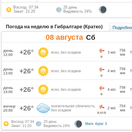
Восход: 07:34
25 день
Закат: 21:20
Видимость 24%
Погода на неделю в Гибралтаре (Кратко)
Подробн
08 августа
Сб
день
+26°
756
ясно, без осадков
3 м/с
мм
12:00
В
день
756
+26°
ясно, без осадков
4 м/с
мм
13:00
В
день
756
+26°
ясно, без осадков
4 м/с
мм
14:00
В
вечер
значительная облачность,
754
+26°
2 м/с
без осадков
мм
20:00
В,Ю-В
Восход: 07:34
25 день
Магн. бури: 3
Закат: 21:20
Видимость 24%