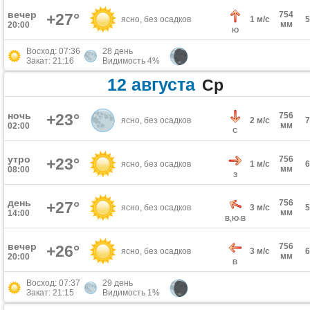
вечер
754
+27°
ясно, без осадков
1 м/с
мм
20:00
Ю
Восход: 07:36
28 день
Закат: 21:16
Видимость 4%
12 августа
Ср
ночь
+23°
756
ясно, без осадков
2 м/с
мм
02:00
С
утро
756
+23°
ясно, без осадков
1 м/с
мм
08:00
З
день
756
+27°
ясно, без осадков
3 м/с
мм
14:00
В,Ю-В
вечер
756
+26°
ясно, без осадков
3 м/с
мм
20:00
В
Восход: 07:37
29 день
Закат: 21:15
Видимость 1%