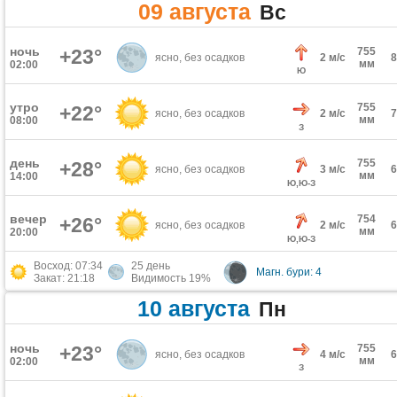
09 августа
Вс
ночь
+23°
755
ясно, без осадков
2 м/с
мм
02:00
Ю
утро
755
+22°
ясно, без осадков
2 м/с
мм
08:00
З
день
755
+28°
ясно, без осадков
3 м/с
мм
14:00
Ю,Ю-З
вечер
754
+26°
ясно, без осадков
2 м/с
мм
20:00
Ю,Ю-З
Восход: 07:34
25 день
Магн. бури: 4
Закат: 21:18
Видимость 19%
10 августа
Пн
ночь
+23°
755
ясно, без осадков
4 м/с
мм
02:00
З