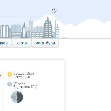
дней
карта
магн. бури
Восход: 05:57
-
Закат: 19:01
22 день
Видимость 52%