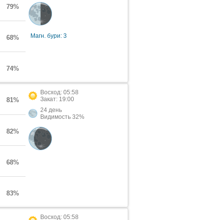
79%
Магн. бури: 3
68%
74%
Восход: 05:58
Закат: 19:00
81%
24 день
Видимость 32%
82%
68%
83%
Восход: 05:58