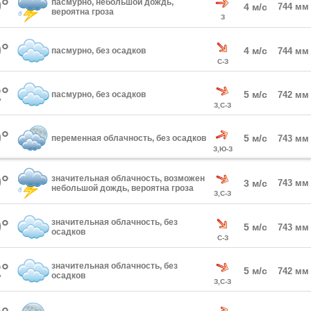
°
пасмурно, небольшой дождь,
4 м/с
744 мм
вероятна гроза
З
°
4 м/с
пасмурно, без осадков
744 мм
С-З
°
5 м/с
пасмурно, без осадков
742 мм
З,С-З
°
5 м/с
переменная облачность, без осадков
743 мм
З,Ю-З
°
значительная облачность, возможен
3 м/с
743 мм
небольшой дождь, вероятна гроза
З,С-З
°
значительная облачность, без
5 м/с
743 мм
осадков
С-З
°
значительная облачность, без
5 м/с
742 мм
осадков
З,С-З