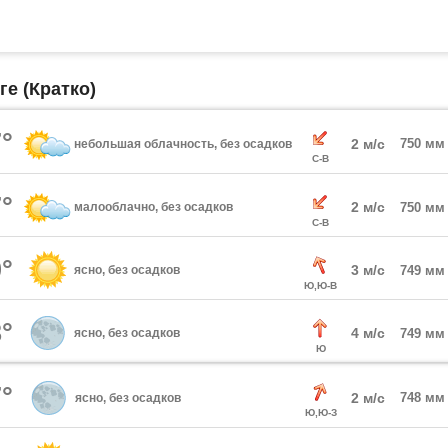
ге (Кратко)
°
2 м/с
750 мм
небольшая облачность, без осадков
С-В
°
2 м/с
малооблачно, без осадков
750 мм
С-В
°
3 м/с
ясно, без осадков
749 мм
Ю,Ю-В
°
4 м/с
ясно, без осадков
749 мм
Ю
°
2 м/с
748 мм
ясно, без осадков
Ю,Ю-З