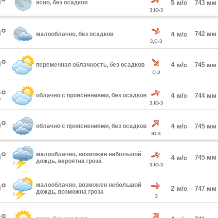
°
5 м/с
ясно, без осадков
743 мм
З,Ю-З
°
4 м/с
742 мм
малооблачно, без осадков
З,С-З
°
4 м/с
переменная облачность, без осадков
745 мм
С-З
°
4 м/с
облачно с прояснениями, без осадков
744 мм
З,Ю-З
°
4 м/с
облачно с прояснениями, без осадков
745 мм
Ю-З
°
малооблачно, возможен небольшой
4 м/с
745 мм
дождь, вероятна гроза
З,Ю-З
°
малооблачно, возможен небольшой
2 м/с
747 мм
дождь, возможна гроза
З