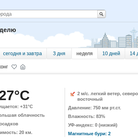
еделю
сегодня и завтра
3 дня
неделя
10 дней
14 
конг
27°C
2 м/с. легкий ветер, северо
восточный
щается: +31°C
Давление: 750 мм рт.ст.
ольшая облачность
Влажность: 83%
 осадков
УФ-индекс: 0 (низкий)
имость: 20 км.
Магнитные бури: 2