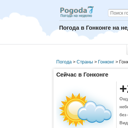
Погода в Гонконге на н
Погода
>
Страны
>
Гонконг
>
Гон
Сейчас в Гонконге
+
Ощу
неб
без
Вид