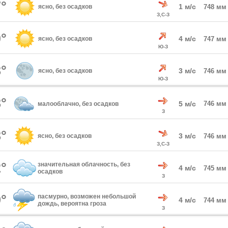
°
1 м/с
ясно, без осадков
748 мм
З,С-З
°
4 м/с
ясно, без осадков
747 мм
Ю-З
°
3 м/с
ясно, без осадков
746 мм
Ю-З
°
5 м/с
746 мм
малооблачно, без осадков
З
°
3 м/с
ясно, без осадков
746 мм
З,С-З
°
значительная облачность, без
4 м/с
745 мм
осадков
З
°
пасмурно, возможен небольшой
4 м/с
744 мм
дождь, вероятна гроза
З