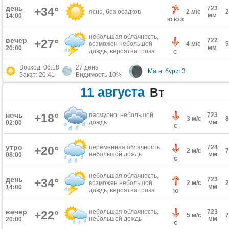
день
723
+34°
ясно, без осадков
2 м/с
мм
14:00
Ю,Ю-З
небольшая облачность,
вечер
722
+27°
возможен небольшой
4 м/с
мм
20:00
дождь, вероятна гроза
С
Восход: 06:18
27 день
Магн. бури: 3
Закат: 20:41
Видимость 10%
11 августа
Вт
ночь
+18°
пасмурно, небольшой
723
3 м/с
дождь
мм
02:00
С
утро
переменная облачность,
724
+20°
2 м/с
небольшой дождь
мм
08:00
С
небольшая облачность,
день
723
+34°
возможен небольшой
2 м/с
мм
14:00
дождь, вероятна гроза
Ю
вечер
небольшая облачность,
723
+22°
5 м/с
небольшой дождь
мм
20:00
С