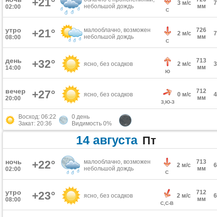
+21°
3 м/с
небольшой дождь
мм
02:00
С
утро
малооблачно, возможен
726
+21°
2 м/с
небольшой дождь
мм
08:00
С
день
713
+32°
ясно, без осадков
2 м/с
мм
14:00
Ю
вечер
712
+27°
ясно, без осадков
0 м/с
мм
20:00
З,Ю-З
Восход: 06:22
0 день
Закат: 20:36
Видимость 0%
14 августа
Пт
ночь
+22°
малооблачно, возможен
713
2 м/с
небольшой дождь
мм
02:00
С
утро
712
+23°
ясно, без осадков
2 м/с
мм
08:00
С,С-В