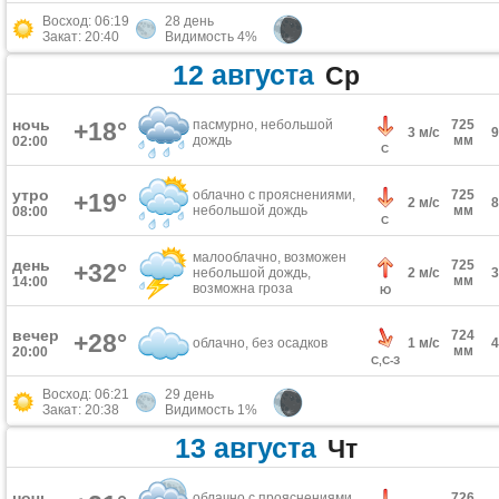
Восход: 06:19
28 день
Закат: 20:40
Видимость 4%
12 августа
Ср
ночь
+18°
пасмурно, небольшой
725
3 м/с
дождь
мм
02:00
С
утро
облачно с прояснениями,
725
+19°
2 м/с
небольшой дождь
мм
08:00
С
малооблачно, возможен
день
725
+32°
небольшой дождь,
2 м/с
мм
14:00
возможна гроза
Ю
вечер
724
+28°
облачно, без осадков
1 м/с
мм
20:00
С,С-З
Восход: 06:21
29 день
Закат: 20:38
Видимость 1%
13 августа
Чт
ночь
облачно с прояснениями,
726