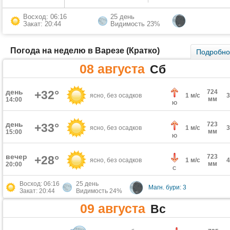
Восход: 06:16
25 день
Закат: 20:44
Видимость 23%
Погода на неделю в Варезе (Кратко)
Подробн
08 августа
Сб
день
+32°
724
ясно, без осадков
1 м/с
мм
14:00
Ю
день
723
+33°
ясно, без осадков
1 м/с
мм
15:00
Ю
вечер
723
+28°
ясно, без осадков
1 м/с
мм
20:00
С
Восход: 06:16
25 день
Магн. бури: 3
Закат: 20:44
Видимость 24%
09 августа
Вс