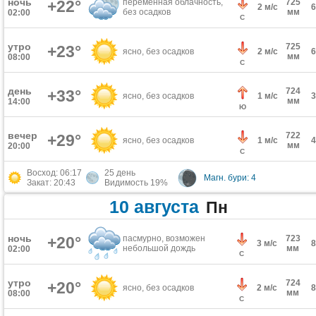
ночь
+22°
переменная облачность,
725
2 м/с
без осадков
мм
02:00
С
утро
725
+23°
ясно, без осадков
2 м/с
мм
08:00
С
день
724
+33°
ясно, без осадков
1 м/с
мм
14:00
Ю
вечер
722
+29°
ясно, без осадков
1 м/с
мм
20:00
С
Восход: 06:17
25 день
Магн. бури: 4
Закат: 20:43
Видимость 19%
10 августа
Пн
ночь
+20°
пасмурно, возможен
723
3 м/с
небольшой дождь
мм
02:00
С
утро
724
+20°
ясно, без осадков
2 м/с
мм
08:00
С