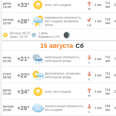
день
711
+33°
ясно, без осадков
2 м/с
мм
14:00
Ю
переменная облачность,
вечер
710
+28°
без осадков, возможна
1 м/с
мм
20:00
гроза
С-В
Восход: 06:23
1 день
Закат: 20:35
Видимость 2%
15 августа
Сб
ночь
+21°
небольшая облачность,
711
2 м/с
небольшой дождь
мм
02:00
С
утро
малооблачно, возможен
711
+22°
2 м/с
небольшой дождь
мм
08:00
С
день
710
+34°
ясно, без осадков
2 м/с
мм
14:00
Ю
вечер
значительная облачность,
709
+28°
1 м/с
без осадков
мм
20:00
С