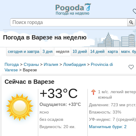
Погода в Варезе на неделю
сегодня и завтра
3 дня
неделя
10 дней
14 дней
карта
магн. б
Погода
>
Страны
>
Италия
>
Ломбардия
>
Provincia di
Varese
>
Варезе
Сейчас в Варезе
+33°C
1 м/с. легкий ветер
южный
Ощущается: +33°C
Давление: 723 мм рт.ст.
ясно
Влажность: 33%
без осадков
УФ-индекс: 7 (средний)
Видимость: 20 км.
Магнитные бури: 2