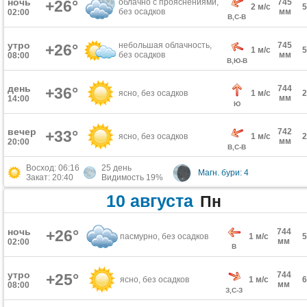
ночь
+26°
облачно с прояснениями,
745
2 м/с
без осадков
мм
02:00
В,С-В
утро
небольшая облачность,
745
+26°
1 м/с
без осадков
мм
08:00
В,Ю-В
день
744
+36°
ясно, без осадков
1 м/с
мм
14:00
Ю
вечер
742
+33°
ясно, без осадков
1 м/с
мм
20:00
В,С-В
Восход: 06:16
25 день
Магн. бури: 4
Закат: 20:40
Видимость 19%
10 августа
Пн
ночь
+26°
744
пасмурно, без осадков
1 м/с
мм
02:00
В
утро
744
+25°
ясно, без осадков
1 м/с
мм
08:00
З,С-З