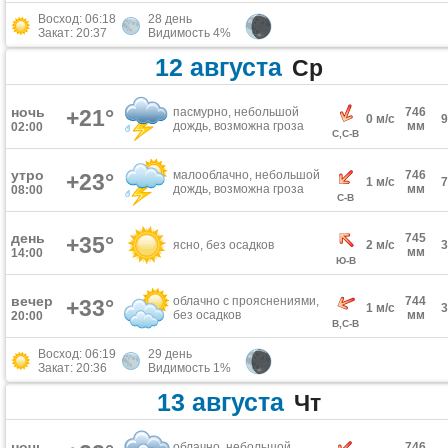
Восход: 06:18
28 день
Закат: 20:37
Видимость 4%
12 августа
Ср
ночь
+21°
пасмурно, небольшой
746
0 м/с
дождь, возможна гроза
мм
02:00
С,С-В
утро
малооблачно, небольшой
746
+23°
1 м/с
дождь, возможна гроза
мм
08:00
С-В
день
745
+35°
ясно, без осадков
2 м/с
мм
14:00
Ю-В
вечер
облачно с прояснениями,
744
+33°
1 м/с
без осадков
мм
20:00
В,С-В
Восход: 06:19
29 день
Закат: 20:36
Видимость 1%
13 августа
Чт
ночь
облачно, небольшой
746