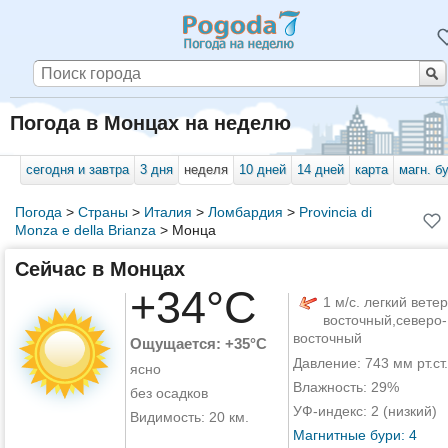
Погода в Монцах на неделю
сегодня и завтра
3 дня
неделя
10 дней
14 дней
карта
магн. б
Погода
>
Страны
>
Италия
>
Ломбардия
>
Provincia di
Monza e della Brianza
>
Монца
Сейчас в Монцах
+34°C
1 м/с. легкий ветер
восточный,северо-
восточный
Ощущается: +35°C
Давление: 743 мм рт.ст.
ясно
Влажность: 29%
без осадков
УФ-индекс: 2 (низкий)
Видимость: 20 км.
Магнитные бури: 4