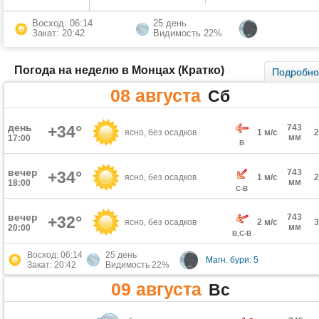
Восход: 06:14
25 день
Закат: 20:42
Видимость 22%
Погода на неделю в Монцах (Кратко)
Подробн
08 августа
Сб
день
+34°
743
ясно, без осадков
1 м/с
мм
17:00
В
вечер
743
+34°
ясно, без осадков
1 м/с
мм
18:00
С-В
вечер
743
+32°
ясно, без осадков
2 м/с
мм
20:00
В,С-В
Восход: 06:14
25 день
Магн. бури: 5
Закат: 20:42
Видимость 22%
09 августа
Вс