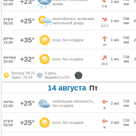
+23°
1 м/с
дождь
мм
02:00
С-В
утро
малооблачно, возможен
746
+25°
1 м/с
небольшой дождь
мм
08:00
З,С-З
день
740
+35°
ясно, без осадков
1 м/с
мм
14:00
Ю
вечер
738
+32°
ясно, без осадков
1 м/с
мм
20:00
Ю-З
Восход: 06:21
0 день
Закат: 20:34
Видимость 0%
14 августа
Пт
ночь
+25°
небольшая облачность,
739
2 м/с
без осадков
мм
02:00
В
утро
739
+25°
ясно, без осадков
2 м/с
мм
08:00
В