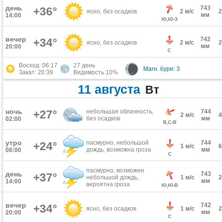
день
743
+36°
ясно, без осадков
2 м/с
мм
14:00
Ю,Ю-З
вечер
742
+34°
ясно, без осадков
2 м/с
мм
20:00
С
Восход: 06:17
27 день
Магн. бури: 3
Закат: 20:39
Видимость 10%
11 августа
Вт
ночь
+27°
небольшая облачность,
744
2 м/с
без осадков
мм
02:00
В,С-В
утро
пасмурно, небольшой
744
+24°
1 м/с
дождь, возможна гроза
мм
08:00
С
пасмурно, возможен
день
743
+37°
небольшой дождь,
1 м/с
мм
14:00
вероятна гроза
Ю,Ю-В
вечер
742
+34°
ясно, без осадков
1 м/с
мм
20:00
С