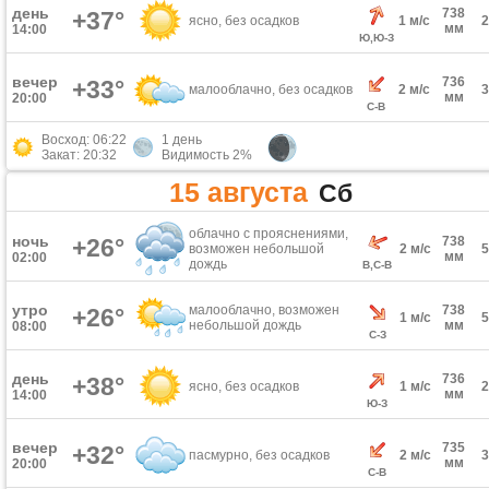
день
738
+37°
ясно, без осадков
1 м/с
мм
14:00
Ю,Ю-З
вечер
736
+33°
малооблачно, без осадков
2 м/с
мм
20:00
С-В
Восход: 06:22
1 день
Закат: 20:32
Видимость 2%
15 августа
Сб
облачно с прояснениями,
ночь
+26°
738
возможен небольшой
2 м/с
мм
02:00
дождь
В,С-В
утро
малооблачно, возможен
738
+26°
1 м/с
небольшой дождь
мм
08:00
С-З
день
736
+38°
ясно, без осадков
1 м/с
мм
14:00
Ю-З
вечер
735
+32°
пасмурно, без осадков
2 м/с
мм
20:00
С-В