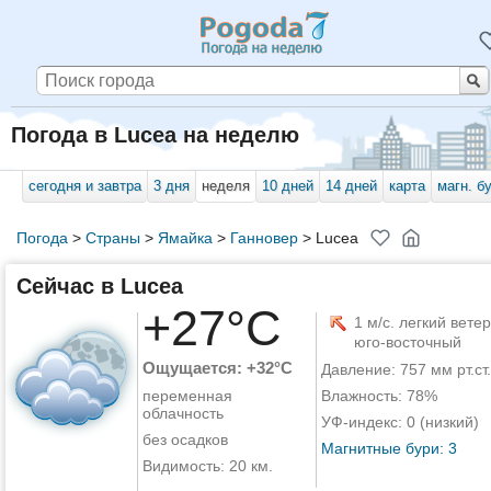
Погода в Lucea на неделю
сегодня и завтра
3 дня
неделя
10 дней
14 дней
карта
магн. б
Погода
>
Страны
>
Ямайка
>
Ганновер
>
Lucea
Сейчас в Lucea
+27°C
1 м/с. легкий ветер
юго-восточный
Ощущается: +32°C
Давление: 757 мм рт.ст.
переменная
Влажность: 78%
облачность
УФ-индекс: 0 (низкий)
без осадков
Магнитные бури: 3
Видимость: 20 км.