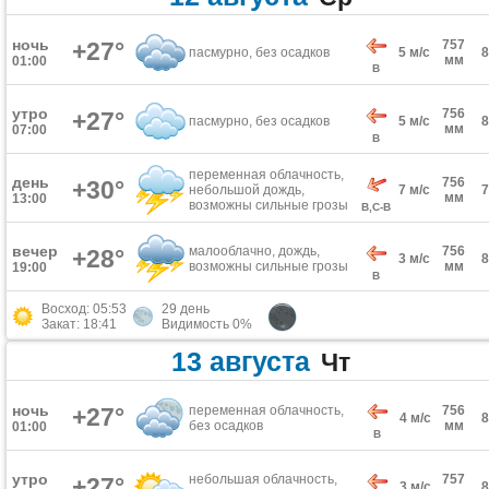
ночь
+27°
757
пасмурно, без осадков
5 м/с
мм
01:00
В
утро
756
+27°
пасмурно, без осадков
5 м/с
мм
07:00
В
переменная облачность,
день
756
+30°
небольшой дождь,
7 м/с
мм
13:00
возможны сильные грозы
В,С-В
вечер
малооблачно, дождь,
756
+28°
3 м/с
возможны сильные грозы
мм
19:00
В
Восход: 05:53
29 день
Закат: 18:41
Видимость 0%
13 августа
Чт
ночь
+27°
переменная облачность,
756
4 м/с
без осадков
мм
01:00
В
утро
небольшая облачность,
757
+27°
3 м/с