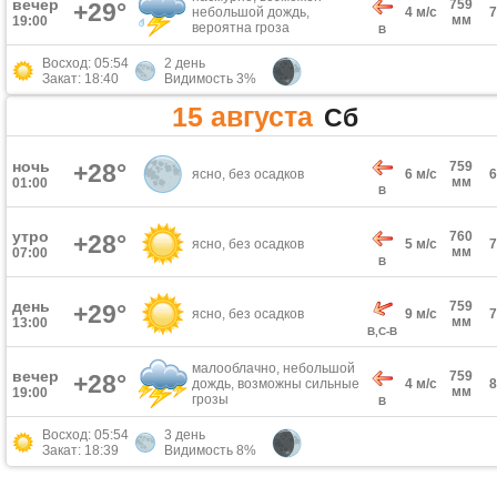
вечер
759
+29°
небольшой дождь,
4 м/с
мм
19:00
вероятна гроза
В
Восход: 05:54
2 день
Закат: 18:40
Видимость 3%
15 августа
Сб
ночь
+28°
759
ясно, без осадков
6 м/с
мм
01:00
В
утро
760
+28°
ясно, без осадков
5 м/с
мм
07:00
В
день
759
+29°
ясно, без осадков
9 м/с
мм
13:00
В,С-В
малооблачно, небольшой
вечер
759
+28°
дождь, возможны сильные
4 м/с
мм
19:00
грозы
В
Восход: 05:54
3 день
Закат: 18:39
Видимость 8%