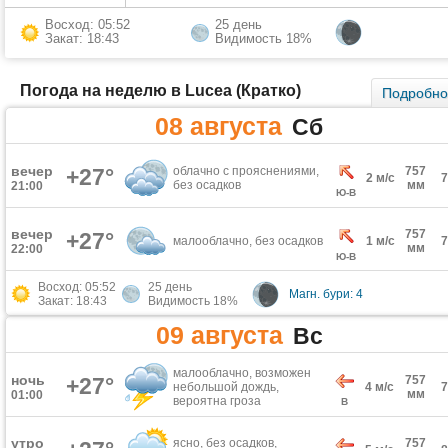
Восход: 05:52
25 день
Закат: 18:43
Видимость 18%
Погода на неделю в Lucea (Кратко)
Подробн
08 августа
Сб
вечер
+27°
облачно с прояснениями,
757
2 м/с
без осадков
мм
21:00
Ю-В
вечер
757
+27°
малооблачно, без осадков
1 м/с
мм
22:00
Ю-В
Восход: 05:52
25 день
Магн. бури: 4
Закат: 18:43
Видимость 18%
09 августа
Вс
малооблачно, возможен
ночь
+27°
757
небольшой дождь,
4 м/с
мм
01:00
вероятна гроза
В
утро
ясно, без осадков,
757