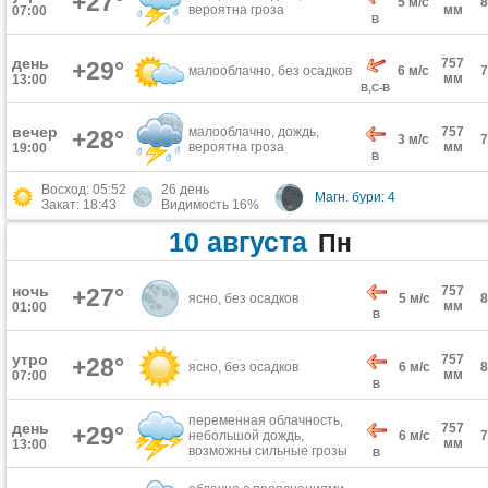
+27°
5 м/с
вероятна гроза
мм
07:00
В
день
757
+29°
малооблачно, без осадков
6 м/с
мм
13:00
В,С-В
вечер
малооблачно, дождь,
757
+28°
3 м/с
вероятна гроза
мм
19:00
В
Восход: 05:52
26 день
Магн. бури: 4
Закат: 18:43
Видимость 16%
10 августа
Пн
ночь
+27°
757
ясно, без осадков
5 м/с
мм
01:00
В
утро
757
+28°
ясно, без осадков
6 м/с
мм
07:00
В
переменная облачность,
день
757
+29°
небольшой дождь,
6 м/с
мм
13:00
возможны сильные грозы
В