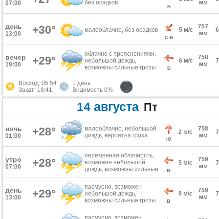
без осадков
мм
07:00
В
день
757
+30°
малооблачно, без осадков
5 м/с
мм
13:00
С-В
облачно с прояснениями,
вечер
758
+29°
небольшой дождь,
6 м/с
мм
19:00
возможны сильные грозы
В
Восход: 05:54
1 день
Закат: 18:41
Видимость 0%
14 августа
Пт
ночь
+28°
малооблачно, небольшой
758
2 м/с
дождь, вероятна гроза
мм
01:00
Ю
переменная облачность,
утро
759
+28°
возможен небольшой
5 м/с
мм
07:00
дождь, возможны сильные
В
грозы
пасмурно, возможен
день
759
+29°
небольшой дождь,
9 м/с
мм
13:00
возможны сильные грозы
В
пасмурно, возможен