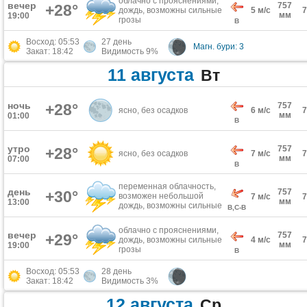
облачно с прояснениями,
вечер
757
+28°
дождь, возможны сильные
5 м/с
мм
19:00
грозы
В
Восход: 05:53
27 день
Магн. бури: 3
Закат: 18:42
Видимость 9%
11 августа
Вт
ночь
+28°
757
ясно, без осадков
6 м/с
мм
01:00
В
утро
757
+28°
ясно, без осадков
7 м/с
мм
07:00
В
переменная облачность,
день
757
+30°
возможен небольшой
7 м/с
мм
13:00
дождь, возможны сильные
В,С-В
грозы
облачно с прояснениями,
вечер
757
+29°
дождь, возможны сильные
4 м/с
мм
19:00
грозы
В
Восход: 05:53
28 день
Закат: 18:42
Видимость 3%
12 августа
Ср