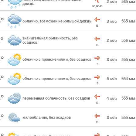
°
2 м/с
565 мм
дождь
Ю,Ю-В
°
3 м/с
565 мм
облачно, возможен небольшой дождь
В
°
значительная облачность, без
2 м/с
556 мм
осадков
В
°
3 м/с
облачно с прояснениями, без осадков
555 мм
З
°
5 м/с
облачно с прояснениями, без осадков
554 мм
З
°
4 м/с
555 мм
переменная облачность, без осадков
В
°
3 м/с
малооблачно, без осадков
555 мм
В