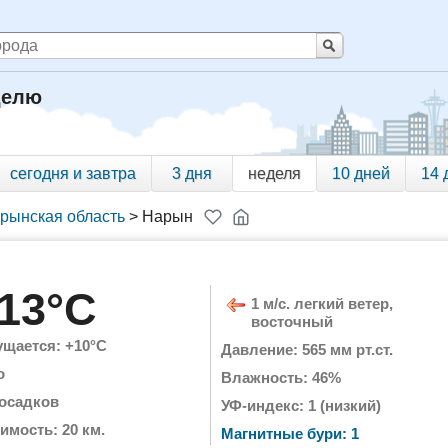
делю
сегодня и завтра
3 дня
неделя
10 дней
14 
рынская область
>
Нарын
13°C
1 м/с. легкий ветер,
восточный
щается: +10°C
Давление: 565 мм рт.ст.
о
Влажность: 46%
 осадков
УФ-индекс: 1 (низкий)
имость: 20 км.
Магнитные бури: 1