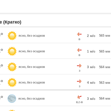
 (Кратко)
°
2 м/с
565 мм
ясно, без осадков
В
°
1 м/с
ясно, без осадков
565 мм
В
°
3 м/с
ясно, без осадков
564 мм
З
°
4 м/с
ясно, без осадков
563 мм
З
°
3 м/с
564 мм
ясно, без осадков
В,С-В