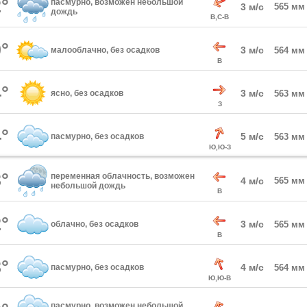
°
пасмурно, возможен небольшой
3 м/с
565 мм
дождь
В,С-В
°
3 м/с
малооблачно, без осадков
564 мм
В
°
3 м/с
ясно, без осадков
563 мм
З
°
5 м/с
пасмурно, без осадков
563 мм
Ю,Ю-З
°
переменная облачность, возможен
4 м/с
565 мм
небольшой дождь
В
°
3 м/с
облачно, без осадков
565 мм
В
°
4 м/с
пасмурно, без осадков
564 мм
Ю,Ю-В
пасмурно, возможен небольшой