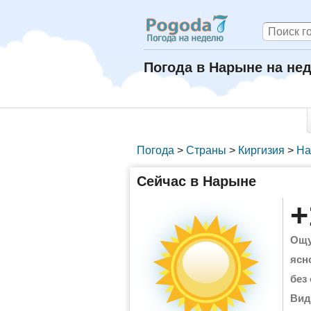
Погода в Нарыне на не
Погода
>
Страны
>
Киргизия
>
На
Сейчас в Нарыне
+
Ощу
ясн
без
Вид