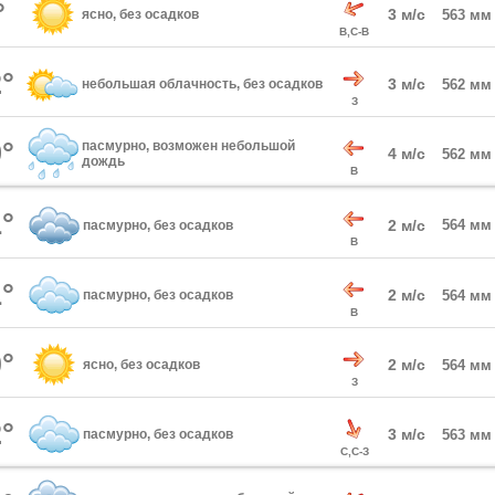
°
3 м/с
ясно, без осадков
563 мм
В,С-В
°
3 м/с
небольшая облачность, без осадков
562 мм
З
°
пасмурно, возможен небольшой
4 м/с
562 мм
дождь
В
°
2 м/с
564 мм
пасмурно, без осадков
В
°
2 м/с
пасмурно, без осадков
564 мм
В
°
2 м/с
ясно, без осадков
564 мм
З
°
3 м/с
пасмурно, без осадков
563 мм
С,С-З