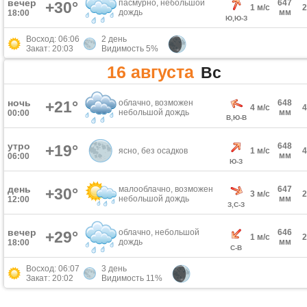
вечер
пасмурно, небольшой
647
+30°
1 м/с
дождь
мм
18:00
Ю,Ю-З
Восход: 06:06
2 день
Закат: 20:03
Видимость 5%
16 августа
Вс
ночь
+21°
облачно, возможен
648
4 м/с
небольшой дождь
мм
00:00
В,Ю-В
утро
648
+19°
ясно, без осадков
1 м/с
мм
06:00
Ю-З
день
малооблачно, возможен
647
+30°
3 м/с
небольшой дождь
мм
12:00
З,С-З
вечер
облачно, небольшой
646
+29°
1 м/с
дождь
мм
18:00
С-В
Восход: 06:07
3 день
Закат: 20:02
Видимость 11%