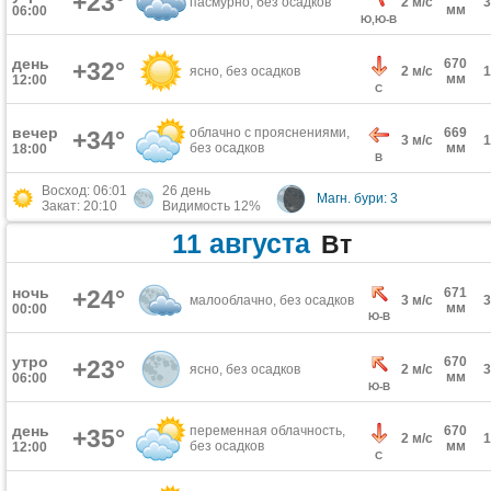
+23°
пасмурно, без осадков
2 м/с
мм
06:00
Ю,Ю-В
день
670
+32°
ясно, без осадков
2 м/с
мм
12:00
С
вечер
облачно с прояснениями,
669
+34°
3 м/с
без осадков
мм
18:00
В
Восход: 06:01
26 день
Магн. бури: 3
Закат: 20:10
Видимость 12%
11 августа
Вт
ночь
+24°
671
малооблачно, без осадков
3 м/с
мм
00:00
Ю-В
утро
670
+23°
ясно, без осадков
2 м/с
мм
06:00
Ю-В
день
переменная облачность,
670
+35°
2 м/с
без осадков
мм
12:00
С