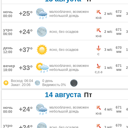
ночь
+25°
малооблачно, возможен
672
2 м/с
небольшой дождь
мм
00:00
Ю-В
утро
671
+24°
ясно, без осадков
2 м/с
мм
06:00
Ю-В
день
670
+37°
ясно, без осадков
3 м/с
мм
12:00
С
вечер
малооблачно, возможен
671
+33°
1 м/с
небольшой дождь
мм
18:00
С,С-З
Восход: 06:04
0 день
Закат: 20:06
Видимость 0%
14 августа
Пт
ночь
+24°
малооблачно, возможен
671
4 м/с
небольшой дождь
мм
00:00
Ю-В
утро
670
+24°
ясно, без осадков
3 м/с