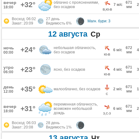
вечер
облачно с прояснениями,
671
+32°
7 м/с
без осадков
мм
18:00
В,Ю-В
Восход: 06:02
27 день
Магн. бури: 3
Закат: 20:09
Видимость 6%
12 августа
Ср
ночь
+24°
небольшая облачность,
672
6 м/с
без осадков
мм
00:00
Ю-В
утро
671
+23°
ясно, без осадков
4 м/с
мм
06:00
Ю-В
день
671
+35°
малооблачно, без осадков
2 м/с
мм
12:00
С
переменная облачность,
вечер
671
+31°
возможен небольшой
6 м/с
мм
18:00
дождь
З,С-З
Восход: 06:03
28 день
Закат: 20:08
Видимость 1%
13 августа
Чт