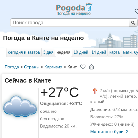
Погода в Канте на неделю
сегодня и завтра
3 дня
неделя
10 дней
14 дней
карта
магн. б
Погода
>
Страны
>
Киргизия
>
Кант
Сейчас в Канте
+27°C
2 м/с (порывы до 5
м/с). легкий ветер,
южный
Ощущается: +24°C
Давление: 672 мм рт.ст.
облачно
Влажность: 27%
без осадков
УФ-индекс: 0 (низкий)
Видимость: 20 км.
Магнитные бури: 2