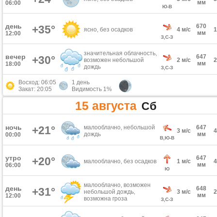
мм
06:00
Ю-В
день
670
+35°
ясно, без осадков
4 м/с
мм
12:00
З,С-З
значительная облачность,
вечер
647
+30°
возможен небольшой
2 м/с
мм
18:00
дождь
З,С-З
Восход: 06:05
1 день
Закат: 20:05
Видимость 1%
15 августа
Сб
ночь
+21°
малооблачно, небольшой
647
3 м/с
дождь
мм
00:00
В,Ю-В
утро
647
+20°
малооблачно, без осадков
1 м/с
мм
06:00
Ю
малооблачно, возможен
день
648
+31°
небольшой дождь,
3 м/с
мм
12:00
возможна гроза
З,С-З