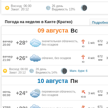
Восход: 06:00
26 день
Закат: 20:12
Видимость 13%
Погода на неделю в Канте (Кратко)
Подробн
09 августа
Вс
вечер
+28°
значительная облачность,
672
1 м/с
без осадков
мм
20:00
Ю
вечер
672
+26°
облачно, без осадков
4 м/с
мм
21:00
Ю
Восход: 06:00
26 день
Магн. бури: 6
Закат: 20:12
Видимость 14%
10 августа
Пн
ночь
+24°
переменная облачность,
672
3 м/с
без осадков
мм
00:00
Ю-В
утро
671