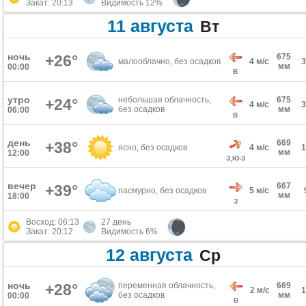
Закат: 20:13
Видимость 12%
11 августа
Вт
ночь
+26°
675
малооблачно, без осадков
4 м/с
мм
00:00
В
утро
небольшая облачность,
675
+24°
4 м/с
без осадков
мм
06:00
В
день
669
+38°
ясно, без осадков
4 м/с
мм
12:00
З,Ю-З
вечер
667
+39°
пасмурно, без осадков
5 м/с
мм
18:00
З
Восход: 06:13
27 день
Закат: 20:12
Видимость 6%
12 августа
Ср
ночь
+28°
переменная облачность,
669
2 м/с
без осадков
мм
00:00
В