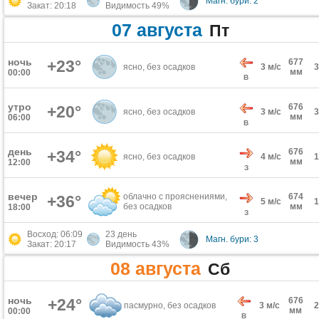
Магн. бури: 2
Закат: 20:18
Видимость 49%
07 августа
Пт
ночь
+23°
677
ясно, без осадков
3 м/с
мм
00:00
В
утро
676
+20°
ясно, без осадков
3 м/с
мм
06:00
В
день
676
+34°
ясно, без осадков
4 м/с
мм
12:00
З
вечер
облачно с прояснениями,
674
+36°
5 м/с
без осадков
мм
18:00
З
Восход: 06:09
23 день
Магн. бури: 3
Закат: 20:17
Видимость 43%
08 августа
Сб
ночь
+24°
676
пасмурно, без осадков
3 м/с
мм
00:00
В