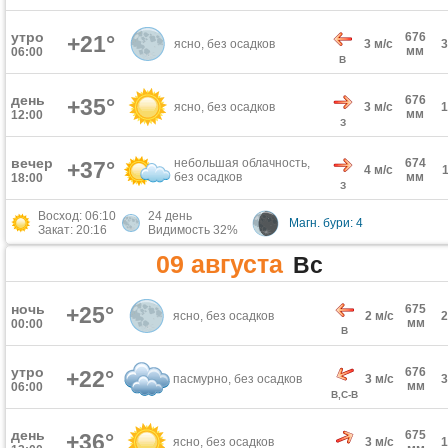
утро
676
+21°
ясно, без осадков
3 м/с
мм
06:00
В
день
676
+35°
ясно, без осадков
3 м/с
мм
12:00
З
вечер
небольшая облачность,
674
+37°
4 м/с
без осадков
мм
18:00
З
Восход: 06:10
24 день
Магн. бури: 4
Закат: 20:16
Видимость 32%
09 августа
Вс
ночь
+25°
675
ясно, без осадков
2 м/с
мм
00:00
В
утро
676
+22°
пасмурно, без осадков
3 м/с
мм
06:00
В,С-В
день
675
+36°
ясно, без осадков
3 м/с