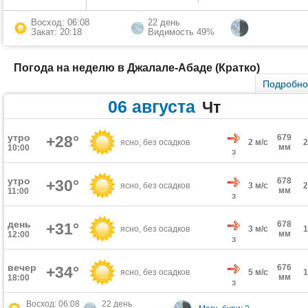
Восход: 06:08
22 день
Закат: 20:18
Видимость 49%
Погода на неделю в Джалале-Абаде (Кратко)
Подробн
06 августа
Чт
утро
+28°
679
ясно, без осадков
2 м/с
мм
10:00
З
утро
678
+30°
ясно, без осадков
3 м/с
мм
11:00
З
день
678
+31°
ясно, без осадков
3 м/с
мм
12:00
З
вечер
676
+34°
ясно, без осадков
5 м/с
мм
18:00
З
Восход: 06:08
22 день