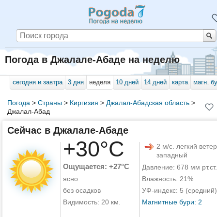
Погода в Джалале-Абаде на неделю
сегодня и завтра
3 дня
неделя
10 дней
14 дней
карта
магн. б
Погода
>
Страны
>
Киргизия
>
Джалал-Абадская область
>
Джалал-Абад
Сейчас в Джалале-Абаде
+30°C
2 м/с. легкий ветер
западный
Ощущается: +27°C
Давление: 678 мм рт.ст.
ясно
Влажность: 21%
без осадков
УФ-индекс: 5 (средний)
Видимость: 20 км.
Магнитные бури: 2