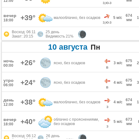
мм
12:00
З,Ю-З
вечер
674
+39°
малооблачно, без осадков
5 м/с
мм
18:00
З,Ю-З
Восход: 06:11
25 день
Закат: 20:15
Видимость 21%
10 августа
Пн
ночь
+26°
675
ясно, без осадков
3 м/с
мм
00:00
В
утро
675
+24°
ясно, без осадков
4 м/с
мм
06:00
В
день
674
+38°
малооблачно, без осадков
4 м/с
мм
12:00
З
вечер
облачно с прояснениями,
673
+40°
5 м/с
без осадков
мм
18:00
З
Восход: 06:12
26 день