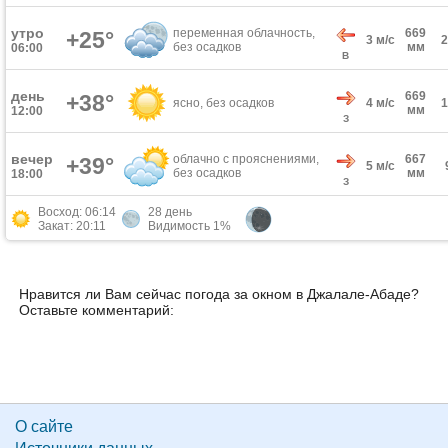
утро
переменная облачность,
669
+25°
3 м/с
без осадков
мм
06:00
В
день
669
+38°
ясно, без осадков
4 м/с
мм
12:00
З
вечер
облачно с прояснениями,
667
+39°
5 м/с
без осадков
мм
18:00
З
Восход: 06:14
28 день
Закат: 20:11
Видимость 1%
Нравится ли Вам сейчас погода за окном в Джалале-Абаде?
Оставьте комментарий:
О сайте