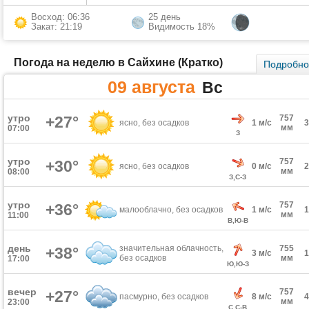
Восход: 06:36
25 день
Закат: 21:19
Видимость 18%
Погода на неделю в Сайхине (Кратко)
Подробн
09 августа
Вс
утро
+27°
757
ясно, без осадков
1 м/с
мм
07:00
З
утро
757
+30°
ясно, без осадков
0 м/с
мм
08:00
З,С-З
утро
757
+36°
малооблачно, без осадков
1 м/с
мм
11:00
В,Ю-В
день
значительная облачность,
755
+38°
3 м/с
без осадков
мм
17:00
Ю,Ю-З
вечер
757
+27°
пасмурно, без осадков
8 м/с
мм
23:00
С,С-В