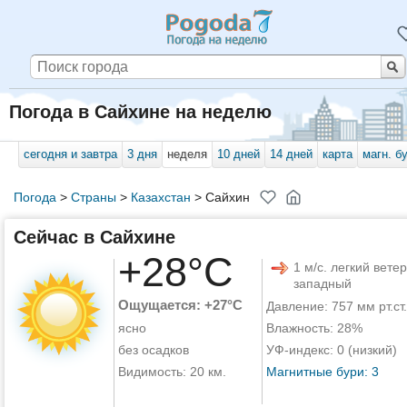
Погода в Сайхине на неделю
сегодня и завтра
3 дня
неделя
10 дней
14 дней
карта
магн. б
Погода
>
Страны
>
Казахстан
>
Сайхин
Сейчас в Сайхине
+28°C
1 м/с. легкий ветер
западный
Ощущается: +27°C
Давление: 757 мм рт.ст.
ясно
Влажность: 28%
без осадков
УФ-индекс: 0 (низкий)
Видимость: 20 км.
Магнитные бури: 3