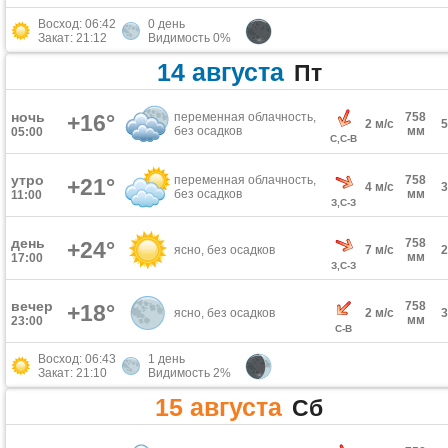
Восход: 06:42
0 день
Закат: 21:12
Видимость 0%
14 августа
Пт
ночь
+16°
переменная облачность,
758
2 м/с
без осадков
мм
05:00
С,С-В
утро
переменная облачность,
758
+21°
4 м/с
без осадков
мм
11:00
З,С-З
день
758
+24°
ясно, без осадков
7 м/с
мм
17:00
З,С-З
вечер
758
+18°
ясно, без осадков
2 м/с
мм
23:00
С-В
Восход: 06:43
1 день
Закат: 21:10
Видимость 2%
15 августа
Сб