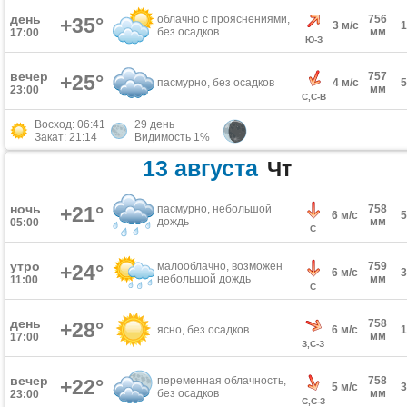
день
облачно с прояснениями,
756
+35°
3 м/с
без осадков
мм
17:00
Ю-З
вечер
757
+25°
пасмурно, без осадков
4 м/с
мм
23:00
С,С-В
Восход: 06:41
29 день
Закат: 21:14
Видимость 1%
13 августа
Чт
ночь
+21°
пасмурно, небольшой
758
6 м/с
дождь
мм
05:00
С
утро
малооблачно, возможен
759
+24°
6 м/с
небольшой дождь
мм
11:00
С
день
758
+28°
ясно, без осадков
6 м/с
мм
17:00
З,С-З
вечер
переменная облачность,
758
+22°
5 м/с
без осадков
мм
23:00
С,С-З