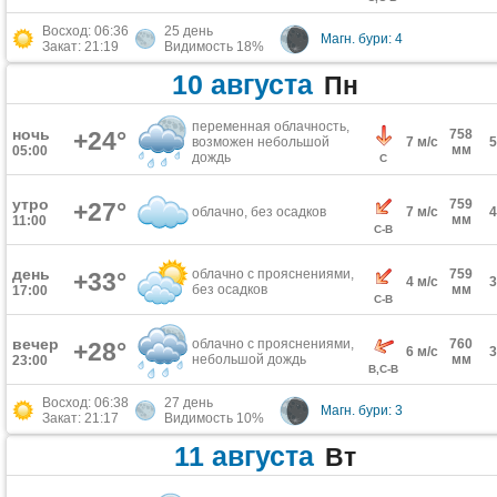
Восход: 06:36
25 день
Магн. бури: 4
Закат: 21:19
Видимость 18%
10 августа
Пн
переменная облачность,
ночь
+24°
758
возможен небольшой
7 м/с
мм
05:00
дождь
С
утро
759
+27°
облачно, без осадков
7 м/с
мм
11:00
С-В
день
облачно с прояснениями,
759
+33°
4 м/с
без осадков
мм
17:00
С-В
вечер
облачно с прояснениями,
760
+28°
6 м/с
небольшой дождь
мм
23:00
В,С-В
Восход: 06:38
27 день
Магн. бури: 3
Закат: 21:17
Видимость 10%
11 августа
Вт