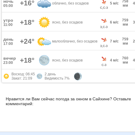
ночь
+16°
758
облачно, без осадков
5 м/с
мм
05:00
С,С-З
утро
759
+18°
ясно, без осадков
6 м/с
мм
11:00
З,С-З
день
759
+24°
малооблачно, без осадков
7 м/с
мм
17:00
З,С-З
вечер
760
+18°
ясно, без осадков
4 м/с
мм
23:00
С-З
Восход: 06:45
2 день
Закат: 21:09
Видимость 7%
Нравится ли Вам сейчас погода за окном в Сайхине? Оставьте
комментарий: