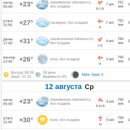
ночь
+23°
переменная облачность,
761
7 м/с
без осадков
мм
05:00
В,С-В
утро
762
+27°
пасмурно, без осадков
7 м/с
мм
11:00
В
день
значительная облачность,
760
+31°
4 м/с
без осадков
мм
17:00
С-В
вечер
760
+26°
ясно, без осадков
3 м/с
мм
23:00
В
Восход: 06:39
28 день
Магн. бури: 3
Закат: 21:16
Видимость 4%
12 августа
Ср
ночь
+23°
переменная облачность,
760
4 м/с
без осадков
мм
05:00
В,Ю-В
утро
759
+30°
ясно, без осадков
5 м/с
мм
11:00
Ю