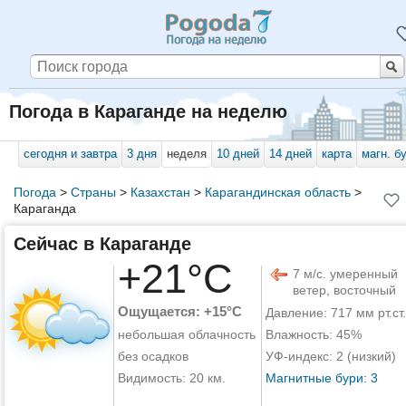
Погода в Караганде на неделю
сегодня и завтра
3 дня
неделя
10 дней
14 дней
карта
магн. б
Погода
>
Страны
>
Казахстан
>
Карагандинская область
>
Караганда
Сейчас в Караганде
+21°C
7 м/с. умеренный
ветер, восточный
Ощущается: +15°C
Давление: 717 мм рт.ст.
небольшая облачность
Влажность: 45%
без осадков
УФ-индекс: 2 (низкий)
Видимость: 20 км.
Магнитные бури: 3