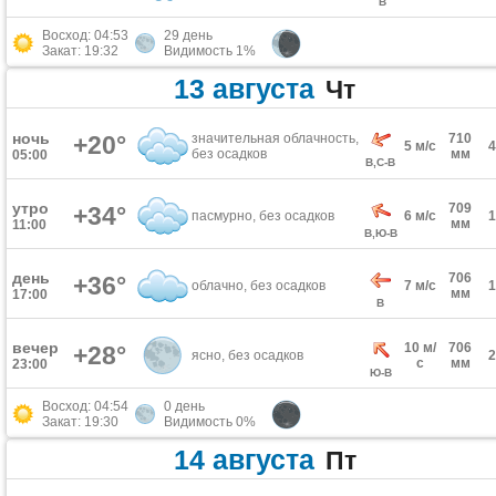
В
Восход: 04:53
29 день
Закат: 19:32
Видимость 1%
13 августа
Чт
ночь
+20°
значительная облачность,
710
5 м/с
без осадков
мм
05:00
В,С-В
утро
709
+34°
пасмурно, без осадков
6 м/с
мм
11:00
В,Ю-В
день
706
+36°
облачно, без осадков
7 м/с
мм
17:00
В
вечер
10 м/
706
+28°
ясно, без осадков
с
мм
23:00
Ю-В
Восход: 04:54
0 день
Закат: 19:30
Видимость 0%
14 августа
Пт