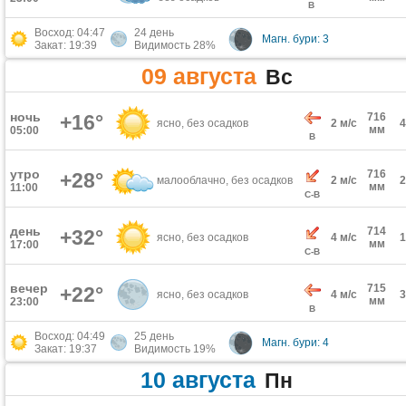
В
Восход: 04:47
24 день
Магн. бури: 3
Закат: 19:39
Видимость 28%
09 августа
Вс
ночь
+16°
716
ясно, без осадков
2 м/с
мм
05:00
В
утро
716
+28°
малооблачно, без осадков
2 м/с
мм
11:00
С-В
день
714
+32°
ясно, без осадков
4 м/с
мм
17:00
С-В
вечер
715
+22°
ясно, без осадков
4 м/с
мм
23:00
В
Восход: 04:49
25 день
Магн. бури: 4
Закат: 19:37
Видимость 19%
10 августа
Пн