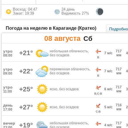
Восход: 04:47
24 день
Закат: 19:39
Видимость 27%
Погода на неделю в Караганде (Кратко)
Подробн
08 августа
Сб
утро
+21°
небольшая облачность,
717
7 м/с
без осадков
мм
08:00
В
утро
переменная облачность,
717
+22°
7 м/с
без осадков
мм
09:00
В
утро
717
+25°
ясно, без осадков
6 м/с
мм
11:00
В,С-В
день
716
+27°
ясно, без осадков
5 м/с
мм
17:00
С-В
вечер
небольшая облачность,
717
+19°
4 м/с
без осадков
мм
23:00