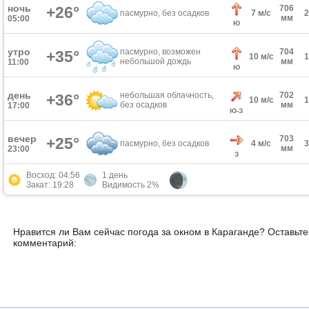
ночь
+26°
706
пасмурно, без осадков
7 м/с
мм
05:00
Ю
утро
пасмурно, возможен
704
+35°
10 м/с
небольшой дождь
мм
11:00
Ю
день
небольшая облачность,
702
+36°
10 м/с
без осадков
мм
17:00
Ю-З
вечер
703
+25°
пасмурно, без осадков
4 м/с
мм
23:00
З
Восход: 04:56
1 день
Закат: 19:28
Видимость 2%
Нравится ли Вам сейчас погода за окном в Караганде? Оставьте
комментарий: