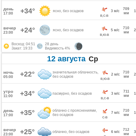
день
709
+34°
ясно, без осадков
3 м/с
мм
17:00
В,С-В
вечер
710
+24°
ясно, без осадков
5 м/с
мм
23:00
В,Ю-В
Восход: 04:51
28 день
Закат: 19:33
Видимость 4%
12 августа
Ср
ночь
+22°
значительная облачность,
710
2 м/с
без осадков
мм
05:00
В,Ю-В
утро
711
+34°
пасмурно, без осадков
3 м/с
мм
11:00
В,С-В
день
облачно с прояснениями,
710
+35°
7 м/с
без осадков
мм
17:00
С-В
вечер
712
+25°
облачно, без осадков
6 м/с
мм
23:00