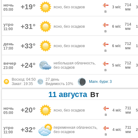
ночь
+19°
714
ясно, без осадков
3 м/с
мм
05:00
В
утро
714
+31°
ясно, без осадков
6 м/с
мм
11:00
В
день
712
+33°
ясно, без осадков
6 м/с
мм
17:00
В
вечер
небольшая облачность,
712
+24°
5 м/с
без осадков
мм
23:00
В
Восход: 04:50
27 день
Магн. бури: 3
Закат: 19:35
Видимость 10%
11 августа
Вт
ночь
+20°
711
ясно, без осадков
4 м/с
мм
05:00
В
утро
переменная облачность,
711
+32°
4 м/с
без осадков
мм
11:00
В