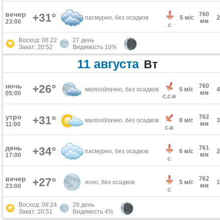
вечер
760
+31°
пасмурно, без осадков
5 м/с
мм
23:00
С
Восход: 06:22
27 день
Закат: 20:52
Видимость 10%
11 августа
Вт
ночь
+26°
760
малооблачно, без осадков
5 м/с
мм
05:00
С,С-В
утро
762
+31°
малооблачно, без осадков
8 м/с
мм
11:00
С-В
день
761
+34°
пасмурно, без осадков
6 м/с
мм
17:00
С
вечер
762
+27°
ясно, без осадков
5 м/с
мм
23:00
С
Восход: 06:24
28 день
Закат: 20:51
Видимость 4%