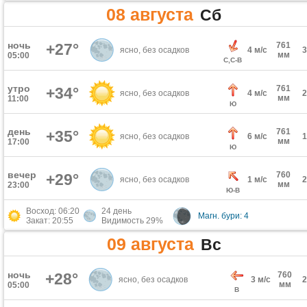
08 августа
Сб
ночь
+27°
761
ясно, без осадков
4 м/с
мм
05:00
С,С-В
утро
761
+34°
ясно, без осадков
4 м/с
мм
11:00
Ю
день
761
+35°
ясно, без осадков
6 м/с
мм
17:00
Ю
вечер
760
+29°
ясно, без осадков
1 м/с
мм
23:00
Ю-В
Восход: 06:20
24 день
Магн. бури: 4
Закат: 20:55
Видимость 29%
09 августа
Вс
ночь
+28°
760
ясно, без осадков
3 м/с
мм
05:00
В