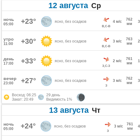
12 августа
Ср
ночь
+23°
762
ясно, без осадков
4 м/с
мм
05:00
В,С-В
утро
763
+30°
ясно, без осадков
3 м/с
мм
11:00
В,С-В
день
761
+33°
ясно, без осадков
2 м/с
мм
17:00
З,С-З
вечер
762
+27°
ясно, без осадков
3 м/с
мм
23:00
З
Восход: 06:25
29 день
Закат: 20:49
Видимость 1%
13 августа
Чт
ночь
+24°
761
ясно, без осадков
3 м/с
мм
05:00
З