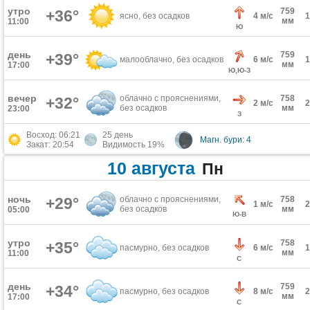
утро
759
+36°
ясно, без осадков
4 м/с
мм
11:00
Ю
день
759
+39°
малооблачно, без осадков
6 м/с
мм
17:00
Ю,Ю-З
вечер
облачно с прояснениями,
758
+32°
2 м/с
без осадков
мм
23:00
З
Восход: 06:21
25 день
Магн. бури: 4
Закат: 20:54
Видимость 19%
10 августа
Пн
ночь
+29°
облачно с прояснениями,
758
1 м/с
без осадков
мм
05:00
Ю-В
утро
758
+35°
пасмурно, без осадков
6 м/с
мм
11:00
С
день
759
+34°
пасмурно, без осадков
8 м/с
мм
17:00
С