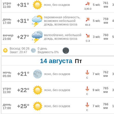
утро
761
+31°
ясно, без осадков
5 м/с
мм
11:00
З,Ю-З
переменная облачность,
день
759
+31°
возможен небольшой
5 м/с
мм
17:00
дождь, возможна гроза
Ю-З
вечер
малооблачно, небольшой
760
+27°
3 м/с
дождь, возможна гроза
мм
23:00
С-З
Восход: 06:26
0 день
Закат: 20:47
Видимость 0%
14 августа
Пт
ночь
+21°
762
ясно, без осадков
7 м/с
мм
05:00
С
утро
765
+22°
ясно, без осадков
9 м/с
мм
11:00
С
день
766
+25°
ясно, без осадков
7 м/с
мм
17:00
С