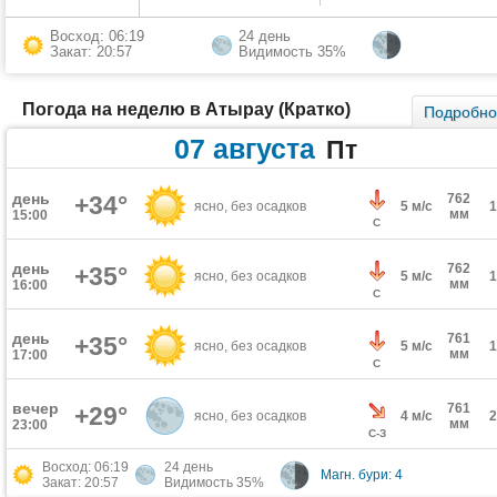
Восход: 06:19
24 день
Закат: 20:57
Видимость 35%
Погода на неделю в Атырау (Кратко)
Подробн
07 августа
Пт
день
+34°
762
ясно, без осадков
5 м/с
мм
15:00
С
день
762
+35°
ясно, без осадков
5 м/с
мм
16:00
С
день
761
+35°
ясно, без осадков
5 м/с
мм
17:00
С
вечер
761
+29°
ясно, без осадков
4 м/с
мм
23:00
С-З
Восход: 06:19
24 день
Магн. бури: 4
Закат: 20:57
Видимость 35%