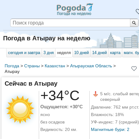
Погода в Атырау на неделю
сегодня и завтра
3 дня
неделя
10 дней
14 дней
карта
магн. б
Погода
>
Страны
>
Казахстан
>
Атырауская Область
>
Атырау
Сейчас в Атырау
+34°C
5 м/с. слабый вете
северный
Ощущается: +30°C
Давление: 762 мм рт.ст.
ясно
Влажность: 18%
без осадков
УФ-индекс: 7 (средний)
Видимость: 20 км.
Магнитные бури: 2