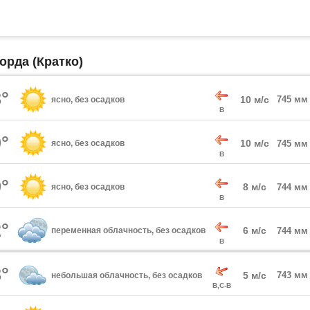
орда (Кратко)
°
10 м/с
745 мм
ясно, без осадков
В
°
10 м/с
ясно, без осадков
745 мм
В
°
8 м/с
ясно, без осадков
744 мм
В
°
6 м/с
переменная облачность, без осадков
744 мм
В
°
5 м/с
743 мм
небольшая облачность, без осадков
В,С-В