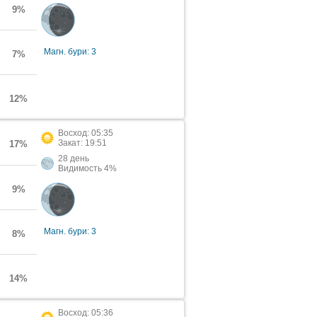
9%
Магн. бури: 3
7%
12%
Восход: 05:35
Закат: 19:51
17%
28 день
Видимость 4%
9%
Магн. бури: 3
8%
14%
Восход: 05:36