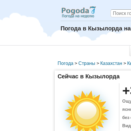
Погода в Кызылорда на
Погода
>
Страны
>
Казахстан
>
К
Сейчас в Кызылорда
+
Ощу
ясн
без
Вид