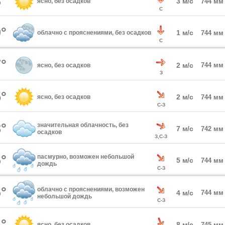
°
3 м/с
ясно, без осадков
744 мм
С
°
1 м/с
облачно с прояснениями, без осадков
744 мм
С
°
2 м/с
744 мм
ясно, без осадков
З
°
2 м/с
ясно, без осадков
744 мм
С-З
°
значительная облачность, без
7 м/с
742 мм
осадков
З,С-З
°
пасмурно, возможен небольшой
5 м/с
744 мм
дождь
С-З
°
облачно с прояснениями, возможен
4 м/с
744 мм
небольшой дождь
С-З
°
8 м/с
ясно, без осадков
745 мм