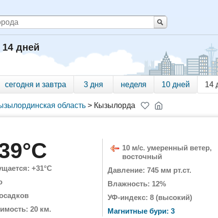
 14 дней
сегодня и завтра
3 дня
неделя
10 дней
14 
ызылординская область
>
Кызылорда
39°C
10 м/с. умеренный ветер,
восточный
щается: +31°C
Давление: 745 мм рт.ст.
о
Влажность: 12%
 осадков
УФ-индекс: 8 (высокий)
имость: 20 км.
Магнитные бури: 3