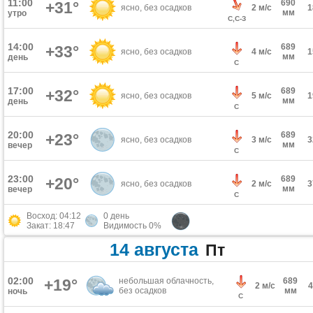
11:00
690
+31°
ясно, без осадков
2 м/с
мм
утро
С,С-З
14:00
689
+33°
ясно, без осадков
4 м/с
мм
день
С
17:00
689
+32°
ясно, без осадков
5 м/с
мм
день
С
20:00
689
+23°
ясно, без осадков
3 м/с
мм
вечер
С
23:00
689
+20°
ясно, без осадков
2 м/с
мм
вечер
С
Восход: 04:12
0 день
Закат: 18:47
Видимость 0%
14 августа
Пт
02:00
+19°
небольшая облачность,
689
2 м/с
без осадков
мм
ночь
С