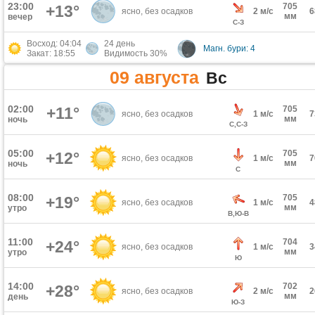
23:00
705
+13°
ясно, без осадков
2 м/с
мм
вечер
С-З
Восход: 04:04
24 день
Магн. бури: 4
Закат: 18:55
Видимость 30%
09 августа
Вс
02:00
+11°
705
ясно, без осадков
1 м/с
мм
ночь
С,С-З
05:00
705
+12°
ясно, без осадков
1 м/с
мм
ночь
С
08:00
705
+19°
ясно, без осадков
1 м/с
мм
утро
В,Ю-В
11:00
704
+24°
ясно, без осадков
1 м/с
мм
утро
Ю
14:00
702
+28°
ясно, без осадков
2 м/с
мм
день
Ю-З