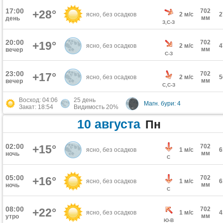
17:00
702
+28°
ясно, без осадков
2 м/с
мм
день
З,С-З
20:00
702
+19°
ясно, без осадков
2 м/с
мм
вечер
С-З
23:00
702
+17°
ясно, без осадков
2 м/с
мм
вечер
С,С-З
Восход: 04:06
25 день
Магн. бури: 4
Закат: 18:54
Видимость 20%
10 августа
Пн
02:00
+15°
702
ясно, без осадков
1 м/с
мм
ночь
С
05:00
702
+16°
ясно, без осадков
1 м/с
мм
ночь
С
08:00
702
+22°
ясно, без осадков
1 м/с
мм
утро
Ю-В