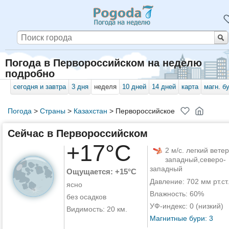
Погода в Первороссийском на неделю
подробно
сегодня и завтра
3 дня
неделя
10 дней
14 дней
карта
магн. б
Погода
>
Страны
>
Казахстан
>
Первороссийское
Сейчас в Первороссийском
+17°C
2 м/с. легкий ветер
западный,северо-
западный
Ощущается: +15°C
Давление: 702 мм рт.ст.
ясно
Влажность: 60%
без осадков
УФ-индекс: 0 (низкий)
Видимость: 20 км.
Магнитные бури: 3