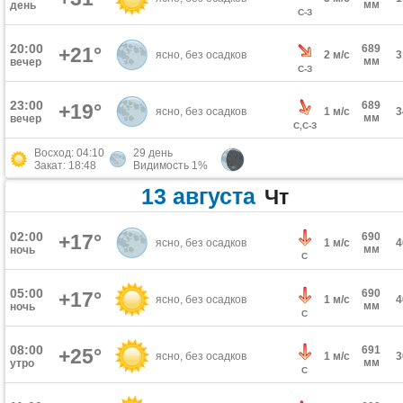
мм
день
С-З
20:00
689
+21°
ясно, без осадков
2 м/с
мм
вечер
С-З
23:00
689
+19°
ясно, без осадков
1 м/с
мм
вечер
С,С-З
Восход: 04:10
29 день
Закат: 18:48
Видимость 1%
13 августа
Чт
02:00
+17°
690
ясно, без осадков
1 м/с
мм
ночь
С
05:00
690
+17°
ясно, без осадков
1 м/с
мм
ночь
С
08:00
691
+25°
ясно, без осадков
1 м/с
мм
утро
С