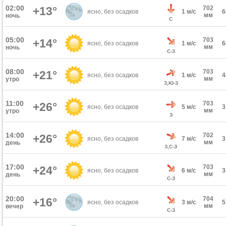
02:00
+13°
702
ясно, без осадков
1 м/с
мм
ночь
С
05:00
703
+14°
ясно, без осадков
1 м/с
мм
ночь
С-З
08:00
703
+21°
ясно, без осадков
1 м/с
мм
утро
З,Ю-З
11:00
703
+26°
ясно, без осадков
5 м/с
мм
утро
З
14:00
702
+26°
ясно, без осадков
7 м/с
мм
день
З,С-З
17:00
703
+24°
ясно, без осадков
6 м/с
мм
день
С-З
20:00
704
+16°
ясно, без осадков
3 м/с
мм
вечер
С-З