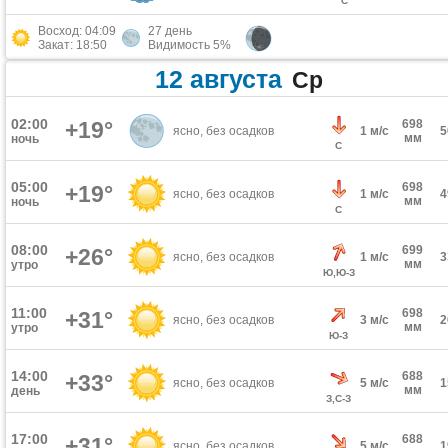
С
Восход: 04:09
27 день
Закат: 18:50
Видимость 5%
12 августа
Ср
02:00
+19°
698
ясно, без осадков
1 м/с
мм
ночь
С
05:00
698
+19°
ясно, без осадков
1 м/с
мм
ночь
С
08:00
699
+26°
ясно, без осадков
1 м/с
мм
утро
Ю,Ю-З
11:00
698
+31°
ясно, без осадков
3 м/с
мм
утро
Ю-З
14:00
688
+33°
ясно, без осадков
5 м/с
мм
день
З,С-З
17:00
688
+31°
ясно, без осадков
5 м/с