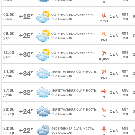
ночь
С
05:00
облачно с прояснениями,
699
+18°
1 м/с
без осадков
мм
ночь
С,С-В
08:00
облачно с прояснениями,
699
+25°
1 м/с
без осадков
мм
утро
Ю-В
11:00
облачно с прояснениями,
698
+30°
1 м/с
без осадков
мм
утро
Ю,Ю-З
14:00
значительная облачность,
697
+34°
2 м/с
без осадков
мм
день
Ю-З
17:00
значительная облачность,
696
+33°
2 м/с
без осадков
мм
день
З
20:00
значительная облачность,
697
+24°
2 м/с
без осадков
мм
вечер
С-З
23:00
переменная облачность,
698
+22°
1 м/с
без осадков
мм
вечер