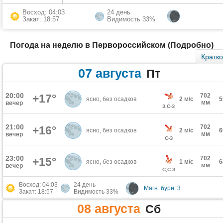
Восход: 04:03
24 день
Закат: 18:57
Видимость 33%
Погода на неделю в Первороссийском (Подробно)
Кратк
07 августа
Пт
20:00
+17°
702
ясно, без осадков
2 м/с
мм
вечер
З,С-З
21:00
702
+16°
ясно, без осадков
2 м/с
мм
вечер
С-З
23:00
702
+15°
ясно, без осадков
1 м/с
мм
вечер
С,С-З
Восход: 04:03
24 день
Магн. бури: 3
Закат: 18:57
Видимость 33%
08 августа
Сб