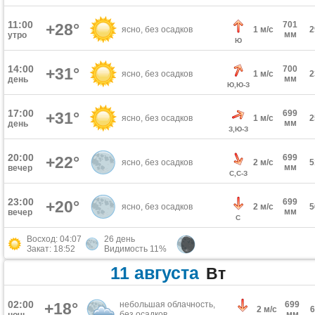
11:00
701
+28°
ясно, без осадков
1 м/с
мм
утро
Ю
14:00
700
+31°
ясно, без осадков
1 м/с
мм
день
Ю,Ю-З
17:00
699
+31°
ясно, без осадков
1 м/с
мм
день
З,Ю-З
20:00
699
+22°
ясно, без осадков
2 м/с
мм
вечер
С,С-З
23:00
699
+20°
ясно, без осадков
2 м/с
мм
вечер
С
Восход: 04:07
26 день
Закат: 18:52
Видимость 11%
11 августа
Вт
02:00
+18°
небольшая облачность,
699
2 м/с
без осадков
мм