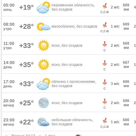
05:00
переменная облачность,
689
+19°
2 м/с
без осадков
мм
ночь
С,С-В
08:00
689
+28°
малооблачно, без осадков
1 м/с
мм
утро
С,С-В
11:00
688
+33°
ясно, без осадков
2 м/с
мм
утро
С
14:00
687
+35°
ясно, без осадков
2 м/с
мм
день
С
17:00
облачно с прояснениями,
686
+33°
3 м/с
без осадков
мм
день
С
20:00
686
+25°
ясно, без осадков
2 м/с
мм
вечер
С
23:00
небольшая облачность,
686
+22°
1 м/с
без осадков
мм
вечер
С,С-В