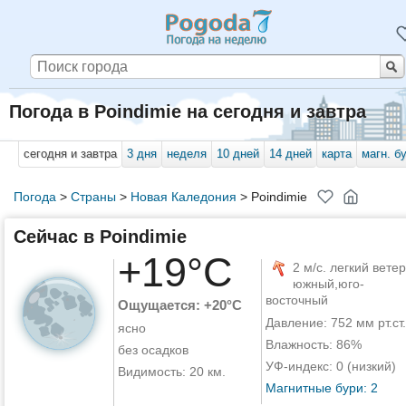
Погода в Poindimie на сегодня и завтра
сегодня и завтра
3 дня
неделя
10 дней
14 дней
карта
магн. б
Погода
>
Страны
>
Новая Каледония
>
Poindimie
Сейчас в Poindimie
+19°C
2 м/с. легкий ветер
южный,юго-
восточный
Ощущается: +20°C
Давление: 752 мм рт.ст.
ясно
Влажность: 86%
без осадков
УФ-индекс: 0 (низкий)
Видимость: 20 км.
Магнитные бури: 2