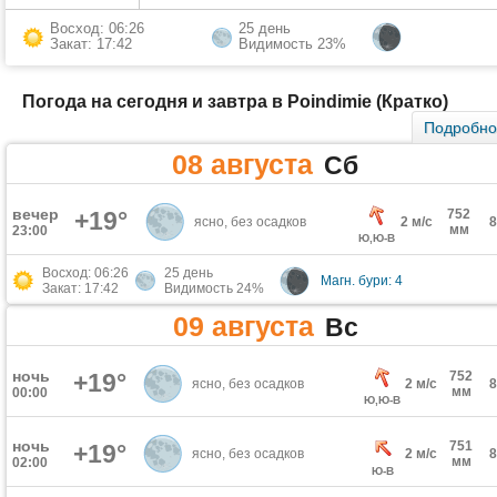
Восход: 06:26
25 день
Закат: 17:42
Видимость 23%
Погода на сегодня и завтра в Poindimie (Кратко)
Подробн
08 августа
Сб
вечер
+19°
752
ясно, без осадков
2 м/с
мм
23:00
Ю,Ю-В
Восход: 06:26
25 день
Магн. бури: 4
Закат: 17:42
Видимость 24%
09 августа
Вс
ночь
+19°
752
ясно, без осадков
2 м/с
мм
00:00
Ю,Ю-В
ночь
751
+19°
ясно, без осадков
2 м/с
мм
02:00
Ю-В