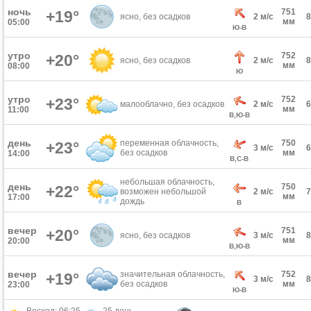
ночь
751
+19°
ясно, без осадков
2 м/с
мм
05:00
Ю-В
утро
752
+20°
ясно, без осадков
2 м/с
мм
08:00
Ю
утро
752
+23°
малооблачно, без осадков
2 м/с
мм
11:00
В,Ю-В
день
переменная облачность,
750
+23°
3 м/с
без осадков
мм
14:00
В,С-В
небольшая облачность,
день
750
+22°
возможен небольшой
2 м/с
мм
17:00
дождь
В
вечер
751
+20°
ясно, без осадков
3 м/с
мм
20:00
В,Ю-В
вечер
значительная облачность,
752
+19°
3 м/с
без осадков
мм
23:00
Ю-В