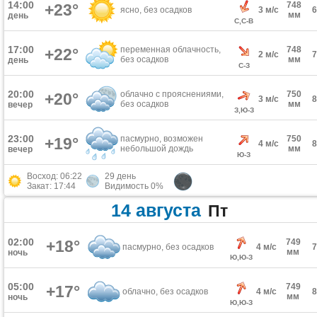
14:00
748
+23°
ясно, без осадков
3 м/с
мм
день
С,С-В
17:00
переменная облачность,
748
+22°
2 м/с
без осадков
мм
день
С-З
20:00
облачно с прояснениями,
750
+20°
3 м/с
без осадков
мм
вечер
З,Ю-З
23:00
пасмурно, возможен
750
+19°
4 м/с
небольшой дождь
мм
вечер
Ю-З
Восход: 06:22
29 день
Закат: 17:44
Видимость 0%
14 августа
Пт
02:00
+18°
749
пасмурно, без осадков
4 м/с
мм
ночь
Ю,Ю-З
05:00
749
+17°
облачно, без осадков
4 м/с
мм
ночь
Ю,Ю-З