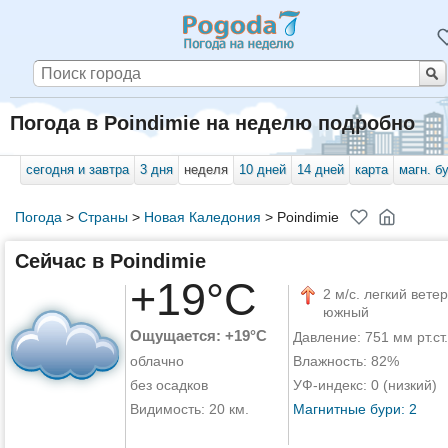
Погода в Poindimie на неделю подробно
сегодня и завтра
3 дня
неделя
10 дней
14 дней
карта
магн. б
Погода
>
Страны
>
Новая Каледония
>
Poindimie
Сейчас в Poindimie
+19°C
2 м/с. легкий ветер
южный
Ощущается: +19°C
Давление: 751 мм рт.ст.
облачно
Влажность: 82%
без осадков
УФ-индекс: 0 (низкий)
Видимость: 20 км.
Магнитные бури: 2