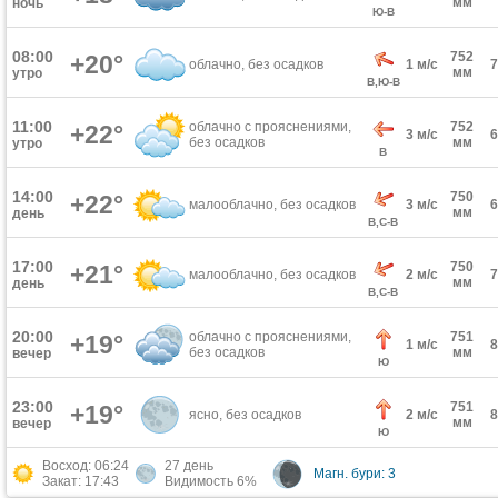
мм
ночь
Ю-В
08:00
752
+20°
облачно, без осадков
1 м/с
мм
утро
В,Ю-В
11:00
облачно с прояснениями,
752
+22°
3 м/с
без осадков
мм
утро
В
14:00
750
+22°
малооблачно, без осадков
3 м/с
мм
день
В,С-В
17:00
750
+21°
малооблачно, без осадков
2 м/с
мм
день
В,С-В
20:00
облачно с прояснениями,
751
+19°
1 м/с
без осадков
мм
вечер
Ю
23:00
751
+19°
ясно, без осадков
2 м/с
мм
вечер
Ю
Восход: 06:24
27 день
Магн. бури: 3
Закат: 17:43
Видимость 6%