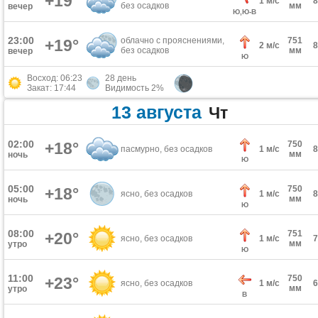
+19°
1 м/с
без осадков
мм
вечер
Ю,Ю-В
23:00
облачно с прояснениями,
751
+19°
2 м/с
без осадков
мм
вечер
Ю
Восход: 06:23
28 день
Закат: 17:44
Видимость 2%
13 августа
Чт
02:00
+18°
750
пасмурно, без осадков
1 м/с
мм
ночь
Ю
05:00
750
+18°
ясно, без осадков
1 м/с
мм
ночь
Ю
08:00
751
+20°
ясно, без осадков
1 м/с
мм
утро
Ю
11:00
750
+23°
ясно, без осадков
1 м/с
мм
утро
В