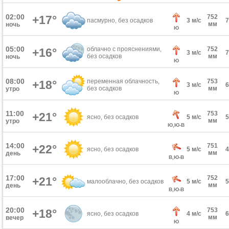
02:00
+17°
752
пасмурно, без осадков
3 м/с
мм
ночь
Ю
05:00
облачно с прояснениями,
752
+16°
3 м/с
без осадков
мм
ночь
Ю
08:00
переменная облачность,
753
+18°
3 м/с
без осадков
мм
утро
Ю
11:00
753
+21°
ясно, без осадков
5 м/с
мм
утро
Ю,Ю-В
14:00
751
+22°
ясно, без осадков
5 м/с
мм
день
В,Ю-В
17:00
752
+21°
малооблачно, без осадков
5 м/с
мм
день
В,Ю-В
20:00
753
+18°
ясно, без осадков
4 м/с
мм
вечер
Ю