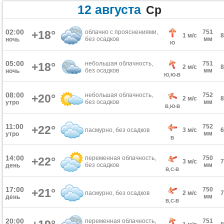
12 августа
Ср
02:00
+18°
облачно с прояснениями,
751
1 м/с
без осадков
мм
ночь
Ю
05:00
небольшая облачность,
751
+18°
2 м/с
без осадков
мм
ночь
Ю,Ю-В
08:00
небольшая облачность,
752
+20°
2 м/с
без осадков
мм
утро
В,Ю-В
11:00
752
+22°
пасмурно, без осадков
3 м/с
мм
утро
В
14:00
переменная облачность,
750
+22°
3 м/с
без осадков
мм
день
В,С-В
17:00
750
+21°
пасмурно, без осадков
2 м/с
мм
день
В,С-В
20:00
переменная облачность,
751