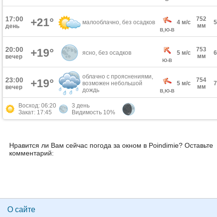
17:00
752
+21°
малооблачно, без осадков
4 м/с
мм
день
В,Ю-В
20:00
753
+19°
ясно, без осадков
5 м/с
мм
вечер
Ю-В
облачно с прояснениями,
23:00
754
+19°
возможен небольшой
5 м/с
мм
вечер
дождь
В,Ю-В
Восход: 06:20
3 день
Закат: 17:45
Видимость 10%
Нравится ли Вам сейчас погода за окном в Poindimie? Оставьте
комментарий:
О сайте