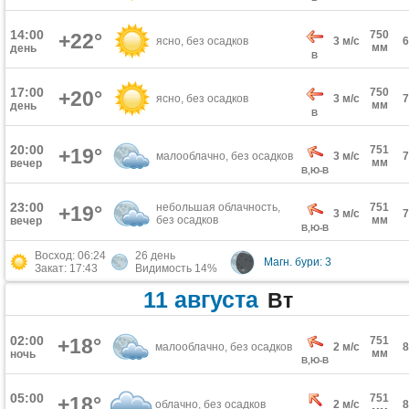
14:00
750
+22°
ясно, без осадков
3 м/с
мм
день
В
17:00
750
+20°
ясно, без осадков
3 м/с
мм
день
В
20:00
751
+19°
малооблачно, без осадков
3 м/с
мм
вечер
В,Ю-В
23:00
небольшая облачность,
751
+19°
3 м/с
без осадков
мм
вечер
В,Ю-В
Восход: 06:24
26 день
Магн. бури: 3
Закат: 17:43
Видимость 14%
11 августа
Вт
02:00
+18°
751
малооблачно, без осадков
2 м/с
мм
ночь
В,Ю-В
05:00
751
+18°
облачно, без осадков
2 м/с