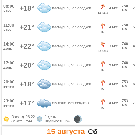
08:00
750
+18°
пасмурно, без осадков
4 м/с
мм
утро
Ю,Ю-З
11:00
750
+21°
пасмурно, без осадков
4 м/с
мм
утро
Ю
14:00
748
+22°
пасмурно, без осадков
3 м/с
мм
день
Ю,Ю-В
17:00
748
+20°
пасмурно, без осадков
5 м/с
мм
день
Ю
20:00
753
+18°
пасмурно, без осадков
4 м/с
мм
вечер
Ю
23:00
753
+17°
облачно, без осадков
4 м/с
мм
вечер
Ю
Восход: 06:22
1 день
Закат: 17:44
Видимость 1%
15 августа
Сб