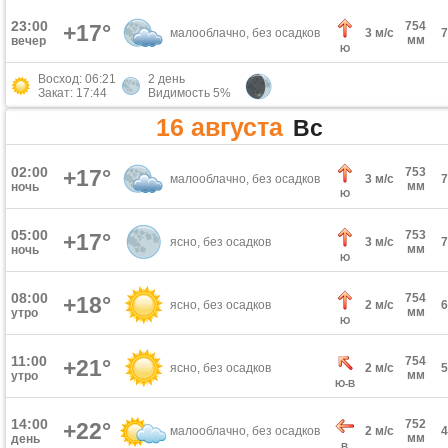
23:00
754
+17°
малооблачно, без осадков
3 м/с
мм
вечер
Ю
Восход: 06:21
2 день
Закат: 17:44
Видимость 5%
16 августа
Вс
02:00
+17°
753
малооблачно, без осадков
3 м/с
мм
ночь
Ю
05:00
753
+17°
ясно, без осадков
3 м/с
мм
ночь
Ю
08:00
754
+18°
ясно, без осадков
2 м/с
мм
утро
Ю
11:00
754
+21°
ясно, без осадков
2 м/с
мм
утро
Ю-В
14:00
752
+22°
малооблачно, без осадков
2 м/с
мм
день
В