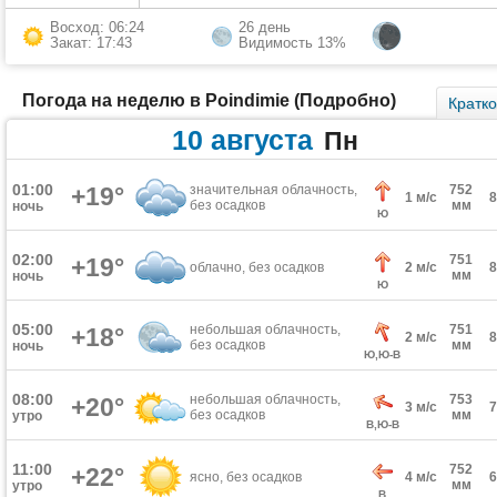
Восход: 06:24
26 день
Закат: 17:43
Видимость 13%
Погода на неделю в Poindimie (Подробно)
Кратк
10 августа
Пн
01:00
+19°
значительная облачность,
752
1 м/с
без осадков
мм
ночь
Ю
02:00
751
+19°
облачно, без осадков
2 м/с
мм
ночь
Ю
05:00
небольшая облачность,
751
+18°
2 м/с
без осадков
мм
ночь
Ю,Ю-В
08:00
небольшая облачность,
753
+20°
3 м/с
без осадков
мм
утро
В,Ю-В
11:00
752
+22°
ясно, без осадков
4 м/с
мм
утро
В