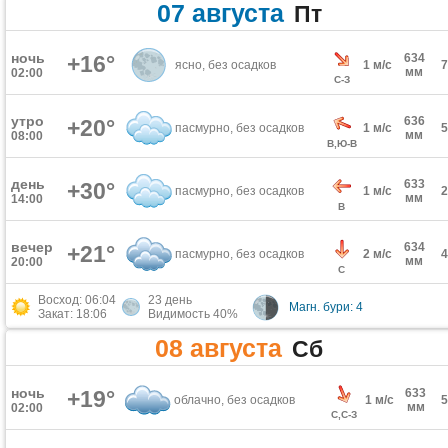
07 августа
Пт
ночь
+16°
634
ясно, без осадков
1 м/с
мм
02:00
С-З
утро
636
+20°
пасмурно, без осадков
1 м/с
мм
08:00
В,Ю-В
день
633
+30°
пасмурно, без осадков
1 м/с
мм
14:00
В
вечер
634
+21°
пасмурно, без осадков
2 м/с
мм
20:00
С
Восход: 06:04
23 день
Магн. бури: 4
Закат: 18:06
Видимость 40%
08 августа
Сб
ночь
+19°
633
облачно, без осадков
1 м/с
мм
02:00
С,С-З