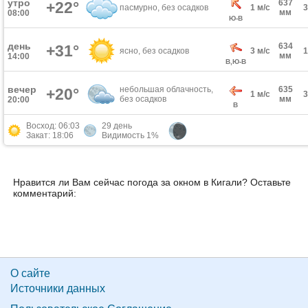
утро
637
+22°
пасмурно, без осадков
1 м/с
мм
08:00
Ю-В
день
634
+31°
ясно, без осадков
3 м/с
мм
14:00
В,Ю-В
вечер
небольшая облачность,
635
+20°
1 м/с
без осадков
мм
20:00
В
Восход: 06:03
29 день
Закат: 18:06
Видимость 1%
Нравится ли Вам сейчас погода за окном в Кигали? Оставьте
комментарий:
О сайте
Источники данных