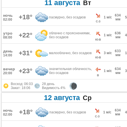
11 августа
Вт
ночь
+18°
634
пасмурно, без осадков
1 м/с
мм
02:00
С-З
утро
облачно с прояснениями,
636
+22°
1 м/с
без осадков
мм
08:00
Ю-В
день
633
+31°
малооблачно, без осадков
3 м/с
мм
14:00
Ю-В
вечер
значительная облачность,
634
+23°
1 м/с
без осадков
мм
20:00
В
Восход: 06:03
28 день
Закат: 18:06
Видимость 4%
12 августа
Ср
ночь
+18°
634
пасмурно, без осадков
1 м/с
мм
02:00
С-З