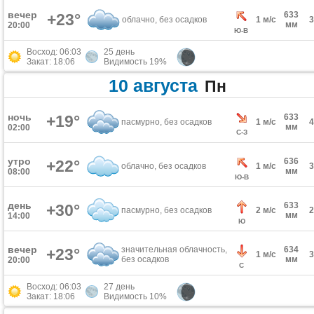
вечер
633
+23°
облачно, без осадков
1 м/с
мм
20:00
Ю-В
Восход: 06:03
25 день
Закат: 18:06
Видимость 19%
10 августа
Пн
ночь
+19°
633
пасмурно, без осадков
1 м/с
мм
02:00
С-З
утро
636
+22°
облачно, без осадков
1 м/с
мм
08:00
Ю-В
день
633
+30°
пасмурно, без осадков
2 м/с
мм
14:00
Ю
вечер
значительная облачность,
634
+23°
1 м/с
без осадков
мм
20:00
С
Восход: 06:03
27 день
Закат: 18:06
Видимость 10%