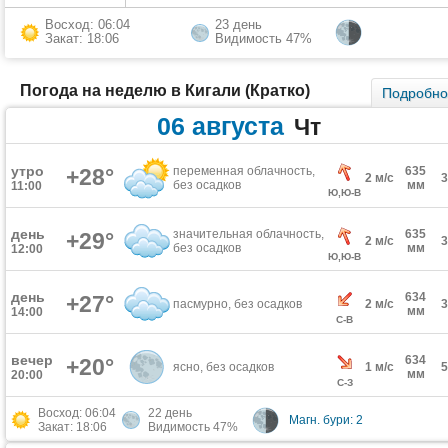
Восход: 06:04
23 день
Закат: 18:06
Видимость 47%
Погода на неделю в Кигали (Кратко)
Подробн
06 августа
Чт
утро
+28°
переменная облачность,
635
2 м/с
без осадков
мм
11:00
Ю,Ю-В
день
значительная облачность,
635
+29°
2 м/с
без осадков
мм
12:00
Ю,Ю-В
день
634
+27°
пасмурно, без осадков
2 м/с
мм
14:00
С-В
вечер
634
+20°
ясно, без осадков
1 м/с
мм
20:00
С-З
Восход: 06:04
22 день
Магн. бури: 2
Закат: 18:06
Видимость 47%