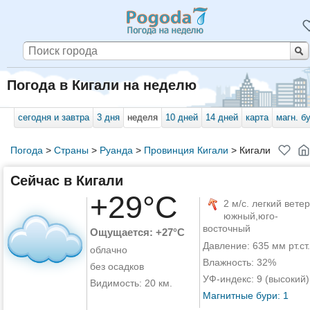
Погода в Кигали на неделю
сегодня и завтра
3 дня
неделя
10 дней
14 дней
карта
магн. б
Погода
>
Страны
>
Руанда
>
Провинция Кигали
>
Кигали
Сейчас в Кигали
+29°C
2 м/с. легкий ветер
южный,юго-
восточный
Ощущается: +27°C
Давление: 635 мм рт.ст.
облачно
Влажность: 32%
без осадков
УФ-индекс: 9 (высокий)
Видимость: 20 км.
Магнитные бури: 1