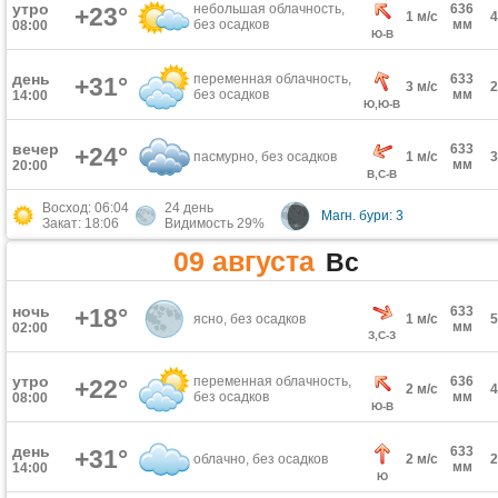
утро
небольшая облачность,
636
+23°
1 м/с
без осадков
мм
08:00
Ю-В
день
переменная облачность,
633
+31°
3 м/с
без осадков
мм
14:00
Ю,Ю-В
вечер
633
+24°
пасмурно, без осадков
1 м/с
мм
20:00
В,С-В
Восход: 06:04
24 день
Магн. бури: 3
Закат: 18:06
Видимость 29%
09 августа
Вс
ночь
+18°
633
ясно, без осадков
1 м/с
мм
02:00
З,С-З
утро
переменная облачность,
636
+22°
2 м/с
без осадков
мм
08:00
Ю-В
день
633
+31°
облачно, без осадков
2 м/с
мм
14:00
Ю