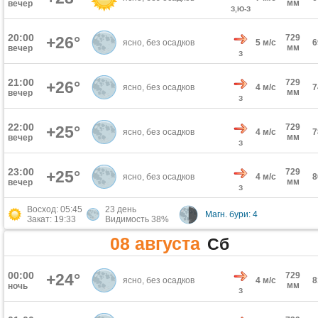
мм
вечер
З,Ю-З
20:00
729
+26°
ясно, без осадков
5 м/с
мм
вечер
З
21:00
729
+26°
ясно, без осадков
4 м/с
мм
вечер
З
22:00
729
+25°
ясно, без осадков
4 м/с
мм
вечер
З
23:00
729
+25°
ясно, без осадков
4 м/с
мм
вечер
З
Восход: 05:45
23 день
Магн. бури: 4
Закат: 19:33
Видимость 38%
08 августа
Сб
00:00
+24°
729
ясно, без осадков
4 м/с
мм
ночь
З