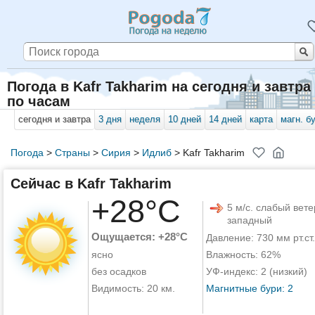
Погода в Kafr Takharim на сегодня и завтра
по часам
сегодня и завтра
3 дня
неделя
10 дней
14 дней
карта
магн. б
Погода
>
Страны
>
Сирия
>
Идлиб
>
Kafr Takharim
Сейчас в Kafr Takharim
+28°C
5 м/с. слабый вете
западный
Ощущается: +28°C
Давление: 730 мм рт.ст.
ясно
Влажность: 62%
без осадков
УФ-индекс: 2 (низкий)
Видимость: 20 км.
Магнитные бури: 2