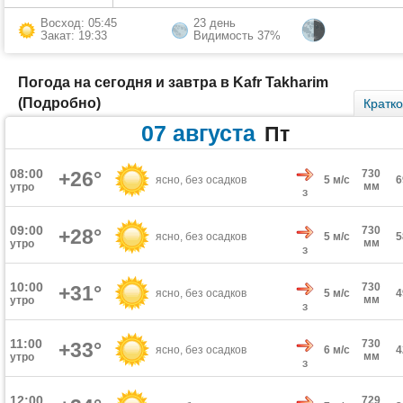
Восход: 05:45
23 день
Закат: 19:33
Видимость 37%
Погода на сегодня и завтра в Kafr Takharim
(Подробно)
Кратк
07 августа
Пт
08:00
+26°
730
ясно, без осадков
5 м/с
мм
утро
З
09:00
730
+28°
ясно, без осадков
5 м/с
мм
утро
З
10:00
730
+31°
ясно, без осадков
5 м/с
мм
утро
З
11:00
730
+33°
ясно, без осадков
6 м/с
мм
утро
З
12:00
729