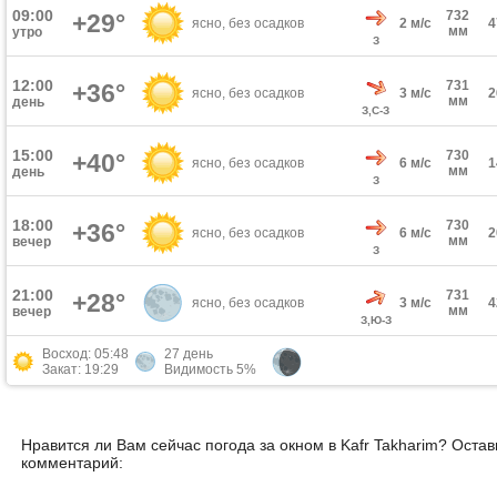
09:00
732
+29°
ясно, без осадков
2 м/с
мм
утро
З
12:00
731
+36°
ясно, без осадков
3 м/с
мм
день
З,С-З
15:00
730
+40°
ясно, без осадков
6 м/с
мм
день
З
18:00
730
+36°
ясно, без осадков
6 м/с
мм
вечер
З
21:00
731
+28°
ясно, без осадков
3 м/с
мм
вечер
З,Ю-З
Восход: 05:48
27 день
Закат: 19:29
Видимость 5%
Нравится ли Вам сейчас погода за окном в Kafr Takharim? Остав
комментарий: