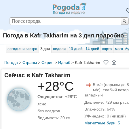
Погода в Kafr Takharim на 3 дня подробно
сегодня и завтра
3 дня
неделя
10 дней
14 дней
карта
магн. б
Погода
>
Страны
>
Сирия
>
Идлиб
>
Kafr Takharim
Сейчас в Kafr Takharim
+28°C
5 м/с (порывы до 8
м/с). слабый ветер
западный
Ощущается: +28°C
Давление: 729 мм рт.ст.
ясно
Влажность: 64%
без осадков
УФ-индекс: 0 (низкий)
Видимость: 20 км.
Магнитные бури: 5