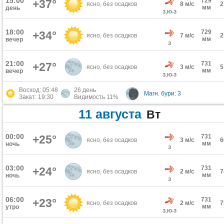
15:00
729
+37°
ясно, без осадков
8 м/с
мм
день
З,Ю-З
18:00
729
+34°
ясно, без осадков
7 м/с
мм
вечер
З
21:00
731
+27°
ясно, без осадков
3 м/с
мм
вечер
З,Ю-З
Восход: 05:48
26 день
Магн. бури: 3
Закат: 19:30
Видимость 11%
11 августа
Вт
00:00
+25°
731
ясно, без осадков
3 м/с
мм
ночь
З
03:00
731
+24°
ясно, без осадков
2 м/с
мм
ночь
З
06:00
731
+23°
ясно, без осадков
2 м/с
мм
утро
З,Ю-З