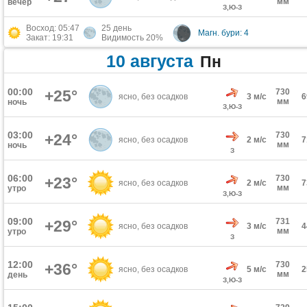
мм
вечер
З,Ю-З
Восход: 05:47
25 день
Магн. бури: 4
Закат: 19:31
Видимость 20%
10 августа
Пн
00:00
+25°
730
ясно, без осадков
3 м/с
мм
ночь
З,Ю-З
03:00
730
+24°
ясно, без осадков
2 м/с
мм
ночь
З
06:00
730
+23°
ясно, без осадков
2 м/с
мм
утро
З,Ю-З
09:00
731
+29°
ясно, без осадков
3 м/с
мм
утро
З
12:00
730
+36°
ясно, без осадков
5 м/с
мм
день
З,Ю-З