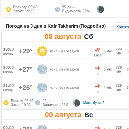
Восход: 05:46
25 день
Закат: 19:32
Видимость 22%
Погода на 3 дня в Kafr Takharim (Подробно)
Кратк
08 августа
Сб
19:00
+29°
729
ясно, без осадков
6 м/с
мм
вечер
З,Ю-З
20:00
729
+27°
ясно, без осадков
5 м/с
мм
вечер
З
21:00
729
+26°
ясно, без осадков
4 м/с
мм
вечер
З
Восход: 05:46
25 день
Магн. бури: 5
Закат: 19:32
Видимость 22%
09 августа
Вс
00:00
729