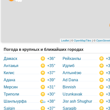
+36°
Leaflet
| ©
OpenMapTiles
| ©
OpenStree
Погода в крупных и ближайших городах
Дамаск
+36°
Рейханлы
+3
Антакья
+35°
Идлиб
+3
Килис
+37°
Алтынёзю
+3
Адана
+39°
Ad Dana
+3
Мерсин
+31°
Binnish
+3
Триполи
+30°
Uzunkavak
+3
Шанлыурфа
+38°
Jisr ash Shughur
+3
Salqin
+37°
Saraqib
+3