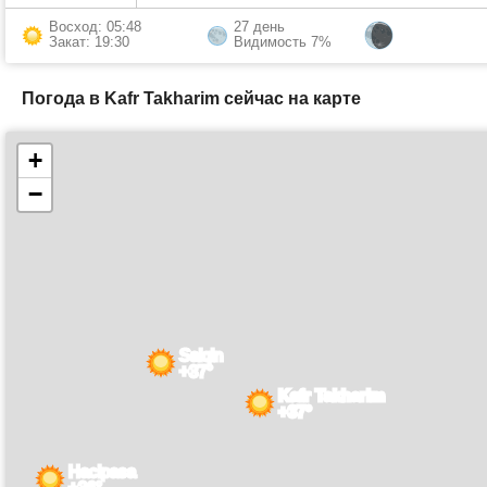
Восход: 05:48
27 день
Закат: 19:30
Видимость 7%
Погода в Kafr Takharim сейчас на карте
+
−
Salqin
+37°
Kafr Takharim
+37°
Hacipasa