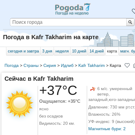
Погода в Kafr Takharim на карте
сегодня и завтра
3 дня
неделя
10 дней
14 дней
карта
магн. б
Погода
>
Страны
>
Сирия
>
Идлиб
>
Kafr Takharim
>
Карта
Сейчас в Kafr Takharim
+37°C
6 м/с. умеренный
ветер,
западный,юго-западны
Ощущается: +35°C
Давление: 730 мм рт.ст.
ясно
Влажность: 26%
без осадков
УФ-индекс: 9 (высокий)
Видимость: 20 км.
Магнитные бури: 2