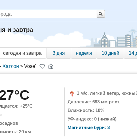
ня и завтра
сегодня и завтра
3 дня
неделя
10 дней
14 
>
Хатлон
>
Vose'
27°C
1 м/с. легкий ветер, южны
Давление: 693 мм рт.ст.
щается: +25°C
Влажность: 18%
о
УФ-индекс: 0 (низкий)
 осадков
Магнитные бури: 3
имость: 20 км.