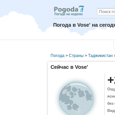
Погода в Vose' на сегод
Погода
>
Страны
>
Таджикистан
Сейчас в Vose'
+
Ощу
ясн
без
Вид