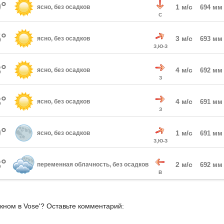
°
1 м/с
ясно, без осадков
694 мм
С
°
3 м/с
ясно, без осадков
693 мм
З,Ю-З
°
4 м/с
ясно, без осадков
692 мм
З
°
4 м/с
ясно, без осадков
691 мм
З
°
1 м/с
ясно, без осадков
691 мм
З,Ю-З
°
2 м/с
переменная облачность, без осадков
692 мм
В
кном в Vose'? Оставьте комментарий: