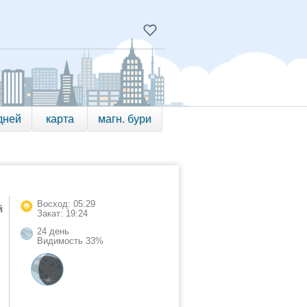
дней
карта
магн. бури
Восход: 05:29
й
Закат: 19:24
24 день
Видимость 33%