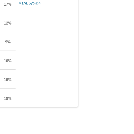
Магн. бури: 4
17%
12%
9%
10%
16%
19%