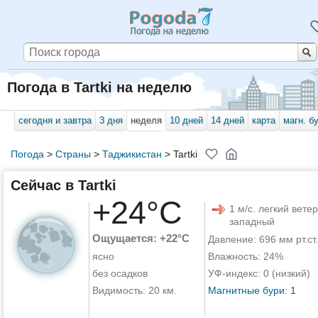
Погода в Tartki на неделю
сегодня и завтра
3 дня
неделя
10 дней
14 дней
карта
магн. б
Погода
>
Страны
>
Таджикистан
>
Tartki
Сейчас в Tartki
+24°C
1 м/с. легкий ветер
западный
Ощущается: +22°C
Давление: 696 мм рт.ст.
ясно
Влажность: 24%
без осадков
УФ-индекс: 0 (низкий)
Видимость: 20 км.
Магнитные бури: 1