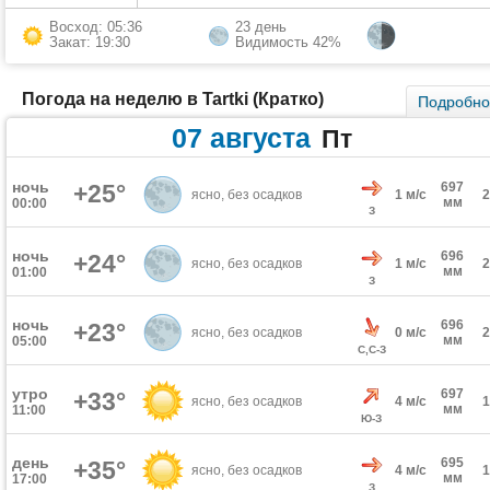
Восход: 05:36
23 день
Закат: 19:30
Видимость 42%
Погода на неделю в Tartki (Кратко)
Подробн
07 августа
Пт
ночь
+25°
697
ясно, без осадков
1 м/с
мм
00:00
З
ночь
696
+24°
ясно, без осадков
1 м/с
мм
01:00
З
ночь
696
+23°
ясно, без осадков
0 м/с
мм
05:00
С,С-З
утро
697
+33°
ясно, без осадков
4 м/с
мм
11:00
Ю-З
день
695
+35°
ясно, без осадков
4 м/с
мм
17:00
З