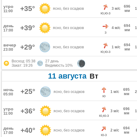
утро
696
+35°
ясно, без осадков
3 м/с
мм
11:00
Ю,Ю-З
день
694
+39°
ясно, без осадков
4 м/с
мм
17:00
З
вечер
694
+29°
ясно, без осадков
1 м/с
мм
23:00
Ю,Ю-З
Восход: 05:38
27 день
Закат: 19:26
Видимость 10%
11 августа
Вт
ночь
+25°
695
ясно, без осадков
1 м/с
мм
05:00
Ю
утро
696
+36°
ясно, без осадков
3 м/с
мм
11:00
Ю,Ю-З
день
694
+40°
ясно, без осадков
2 м/с
мм
17:00
Ю-З