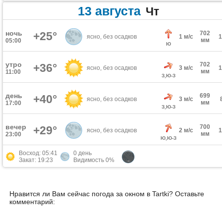
13 августа
Чт
ночь
+25°
702
ясно, без осадков
1 м/с
мм
05:00
Ю
утро
702
+36°
ясно, без осадков
3 м/с
мм
11:00
З,Ю-З
день
699
+40°
ясно, без осадков
3 м/с
мм
17:00
З,Ю-З
вечер
700
+29°
ясно, без осадков
2 м/с
мм
23:00
Ю,Ю-З
Восход: 05:41
0 день
Закат: 19:23
Видимость 0%
Нравится ли Вам сейчас погода за окном в Tartki? Оставьте
комментарий: