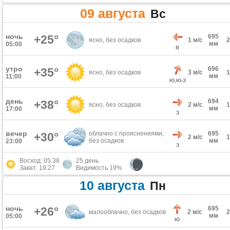
09 августа
Вс
ночь
+25°
695
ясно, без осадков
1 м/с
мм
05:00
В
утро
696
+35°
ясно, без осадков
3 м/с
мм
11:00
Ю,Ю-З
день
694
+38°
ясно, без осадков
2 м/с
мм
17:00
З
вечер
облачно с прояснениями,
695
+30°
2 м/с
без осадков
мм
23:00
З
Восход: 05:38
25 день
Закат: 19:27
Видимость 19%
10 августа
Пн
ночь
+26°
695
малооблачно, без осадков
2 м/с
мм
05:00
Ю