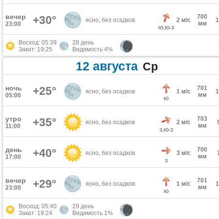
вечер
700
+30°
ясно, без осадков
2 м/с
мм
23:00
Ю,Ю-З
Восход: 05:39
28 день
Закат: 19:25
Видимость 4%
12 августа
Ср
ночь
+25°
701
ясно, без осадков
1 м/с
мм
05:00
Ю
утро
703
+35°
ясно, без осадков
2 м/с
мм
11:00
З,Ю-З
день
700
+40°
ясно, без осадков
3 м/с
мм
17:00
З
вечер
701
+29°
ясно, без осадков
1 м/с
мм
23:00
Ю
Восход: 05:40
29 день
Закат: 19:24
Видимость 1%