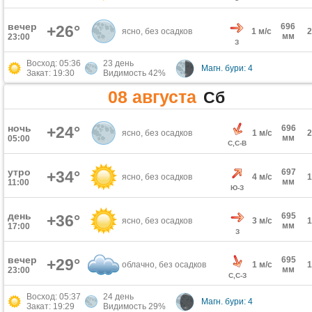
вечер
696
+26°
ясно, без осадков
1 м/с
мм
23:00
З
Восход: 05:36
23 день
Магн. бури: 4
Закат: 19:30
Видимость 42%
08 августа
Сб
ночь
+24°
696
ясно, без осадков
1 м/с
мм
05:00
С,С-В
утро
697
+34°
ясно, без осадков
4 м/с
мм
11:00
Ю-З
день
695
+36°
ясно, без осадков
3 м/с
мм
17:00
З
вечер
695
+29°
облачно, без осадков
1 м/с
мм
23:00
С,С-З
Восход: 05:37
24 день
Магн. бури: 4
Закат: 19:29
Видимость 29%