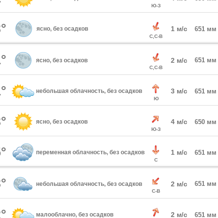
Ю-З
°
1 м/с
ясно, без осадков
651 мм
С,С-В
°
2 м/с
651 мм
ясно, без осадков
С,С-В
°
3 м/с
небольшая облачность, без осадков
651 мм
Ю
°
4 м/с
ясно, без осадков
650 мм
Ю-З
°
1 м/с
переменная облачность, без осадков
651 мм
С
°
2 м/с
651 мм
небольшая облачность, без осадков
С-В
°
2 м/с
малооблачно, без осадков
651 мм