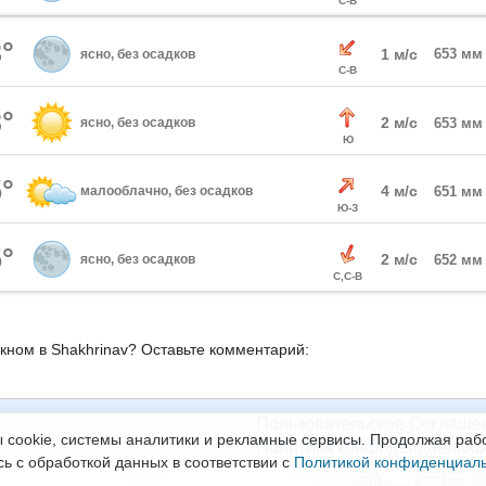
С-В
°
1 м/с
653 мм
ясно, без осадков
С-В
°
2 м/с
ясно, без осадков
653 мм
Ю
°
4 м/с
малооблачно, без осадков
651 мм
Ю-З
°
2 м/с
ясно, без осадков
652 мм
С,С-В
окном в Shakhrinav? Оставьте комментарий:
Пользовательское Соглаше
 cookie, системы аналитики и рекламные сервисы. Продолжая рабо
Политика конфиденциально
сь с обработкой данных в соответствии с
Политикой конфиденциал