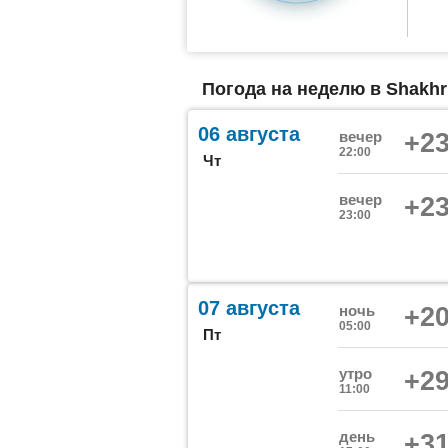
Погода на неделю в Shakhri
06 августа
вечер
+23
22:00
Чт
вечер
+23
23:00
07 августа
ночь
+20
05:00
Пт
утро
+29
11:00
день
+31