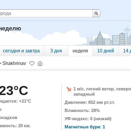
 неделю
сегодня и завтра
3 дня
неделя
10 дней
14 
>
Shakhrinav
23°C
1 м/с. легкий ветер, северо
западный
щается: +21°C
Давление: 652 мм рт.ст.
о
Влажность: 28%
 осадков
УФ-индекс: 0 (низкий)
имость: 20 км.
Магнитные бури: 1