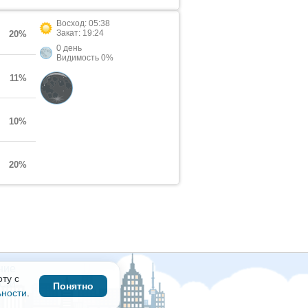
Восход: 05:38
Закат: 19:24
20%
0 день
Видимость 0%
11%
10%
20%
ние
ту с
сти
Понятно
ьности
.