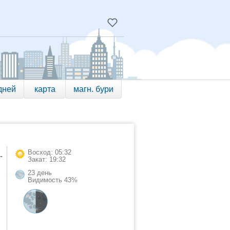
дней
карта
магн. бури
Восход: 05:32
-
Закат: 19:32
23 день
Видимость 43%