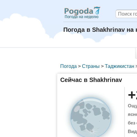
Погода в Shakhrinav на
Погода
>
Страны
>
Таджикистан
Сейчас в Shakhrinav
+
Ощу
ясн
без
Вид