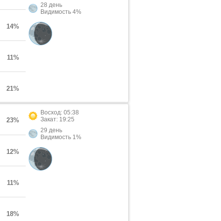
28 день
Видимость 4%
14%
11%
21%
Восход: 05:38
Закат: 19:25
23%
29 день
Видимость 1%
12%
11%
18%