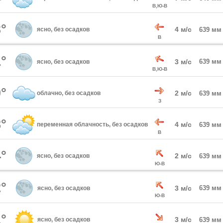
В,Ю-В
°
4 м/с
ясно, без осадков
639 мм
В
°
3 м/с
639 мм
ясно, без осадков
В,Ю-В
°
2 м/с
облачно, без осадков
639 мм
З
°
4 м/с
переменная облачность, без осадков
639 мм
В
°
2 м/с
ясно, без осадков
639 мм
Ю-В
°
3 м/с
639 мм
ясно, без осадков
Ю-В
°
3 м/с
ясно, без осадков
639 мм