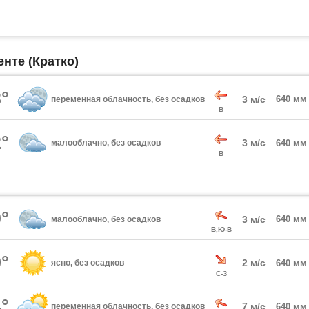
енте (Кратко)
°
3 м/с
640 мм
переменная облачность, без осадков
В
°
3 м/с
малооблачно, без осадков
640 мм
В
°
3 м/с
640 мм
малооблачно, без осадков
В,Ю-В
°
2 м/с
ясно, без осадков
640 мм
С-З
°
7 м/с
переменная облачность, без осадков
640 мм