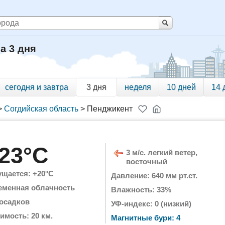
а 3 дня
сегодня и завтра
3 дня
неделя
10 дней
14 
>
Согдийская область
>
Пенджикент
23°C
3 м/с. легкий ветер,
восточный
щается: +20°C
Давление: 640 мм рт.ст.
еменная облачность
Влажность: 33%
 осадков
УФ-индекс: 0 (низкий)
имость: 20 км.
Магнитные бури: 4