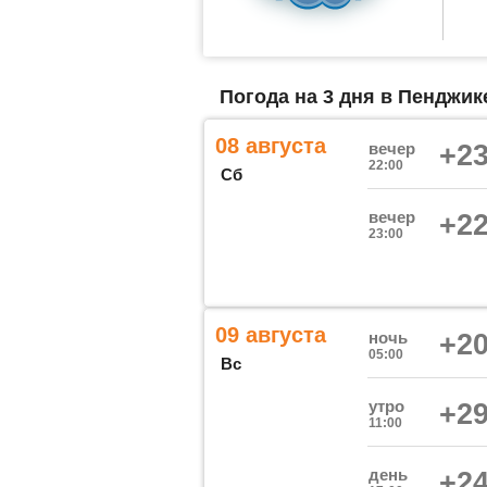
Погода на 3 дня в Пенджик
08 августа
вечер
+23
22:00
Сб
вечер
+22
23:00
09 августа
ночь
+20
05:00
Вс
утро
+29
11:00
день
+24