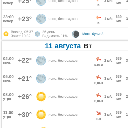
+25°
ясно, без осадков
3 м/с
мм
вечер
В
23:00
639
+23°
ясно, без осадков
1 м/с
мм
вечер
В
Восход: 05:37
26 день
Магн. бури: 3
Закат: 19:32
Видимость 11%
11 августа
Вт
02:00
+22°
639
ясно, без осадков
2 м/с
мм
ночь
В,Ю-В
05:00
639
+21°
ясно, без осадков
3 м/с
мм
ночь
В,Ю-В
08:00
639
+26°
ясно, без осадков
1 м/с
мм
утро
В,Ю-В
11:00
639
+30°
ясно, без осадков
3 м/с
мм
утро
С-З