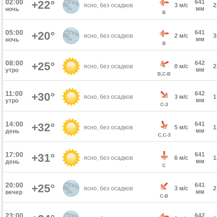
02:00
+22°
641
ясно, без осадков
3 м/с
мм
ночь
В
05:00
641
+20°
ясно, без осадков
2 м/с
мм
ночь
В
08:00
642
+25°
ясно, без осадков
0 м/с
мм
утро
В,С-В
11:00
642
+30°
ясно, без осадков
3 м/с
мм
утро
С-З
14:00
641
+32°
ясно, без осадков
5 м/с
мм
день
С,С-З
17:00
641
+31°
ясно, без осадков
6 м/с
мм
день
С
20:00
641
+25°
ясно, без осадков
3 м/с
мм
вечер
С-В
23:00
642