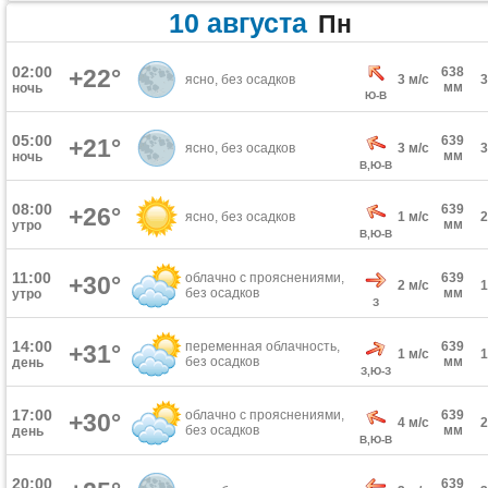
10 августа
Пн
02:00
+22°
638
ясно, без осадков
3 м/с
мм
ночь
Ю-В
05:00
639
+21°
ясно, без осадков
3 м/с
мм
ночь
В,Ю-В
08:00
639
+26°
ясно, без осадков
1 м/с
мм
утро
В,Ю-В
11:00
облачно с прояснениями,
639
+30°
2 м/с
без осадков
мм
утро
З
14:00
переменная облачность,
639
+31°
1 м/с
без осадков
мм
день
З,Ю-З
17:00
облачно с прояснениями,
639
+30°
4 м/с
без осадков
мм
день
В,Ю-В
20:00
639