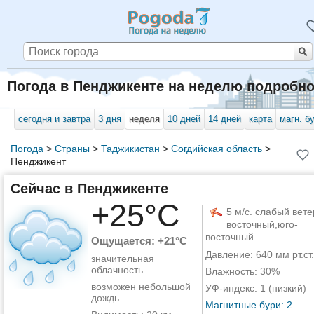
Погода в Пенджикенте на неделю подробн
сегодня и завтра
3 дня
неделя
10 дней
14 дней
карта
магн. б
Погода
>
Страны
>
Таджикистан
>
Согдийская область
>
Пенджикент
Сейчас в Пенджикенте
+25°C
5 м/с. слабый вете
восточный,юго-
восточный
Ощущается: +21°C
Давление: 640 мм рт.ст.
значительная
облачность
Влажность: 30%
возможен небольшой
УФ-индекс: 1 (низкий)
дождь
Магнитные бури: 2