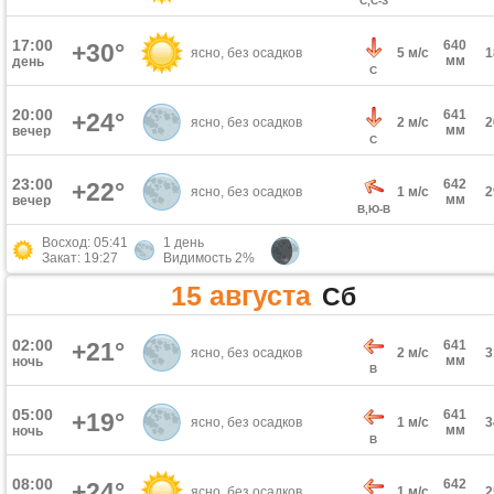
С,С-З
17:00
640
+30°
ясно, без осадков
5 м/с
мм
день
С
20:00
641
+24°
ясно, без осадков
2 м/с
мм
вечер
С
23:00
642
+22°
ясно, без осадков
1 м/с
мм
вечер
В,Ю-В
Восход: 05:41
1 день
Закат: 19:27
Видимость 2%
15 августа
Сб
02:00
+21°
641
ясно, без осадков
2 м/с
мм
ночь
В
05:00
641
+19°
ясно, без осадков
1 м/с
мм
ночь
В
08:00
642
+24°
ясно, без осадков
1 м/с