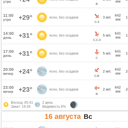
мм
утро
В
11:00
642
+29°
ясно, без осадков
3 м/с
мм
утро
С-З
14:00
641
+31°
ясно, без осадков
5 м/с
мм
день
С,С-З
17:00
641
+31°
ясно, без осадков
5 м/с
мм
день
С
20:00
642
+24°
ясно, без осадков
2 м/с
мм
вечер
С-В
23:00
642
+23°
ясно, без осадков
2 м/с
мм
вечер
В
Восход: 05:41
2 день
Закат: 19:26
Видимость 6%
16 августа
Вс