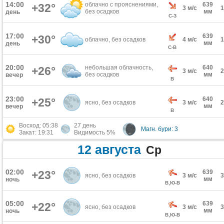
14:00
облачно с прояснениями,
639
+32°
3 м/с
без осадков
мм
день
С-З
17:00
639
+30°
облачно, без осадков
4 м/с
мм
день
С-В
20:00
небольшая облачность,
640
+26°
3 м/с
без осадков
мм
вечер
В
23:00
640
+25°
ясно, без осадков
3 м/с
мм
вечер
В
Восход: 05:38
27 день
Магн. бури: 3
Закат: 19:31
Видимость 5%
12 августа
Ср
02:00
+23°
639
ясно, без осадков
3 м/с
мм
ночь
В,Ю-В
05:00
639
+22°
ясно, без осадков
3 м/с
мм
ночь
В,Ю-В