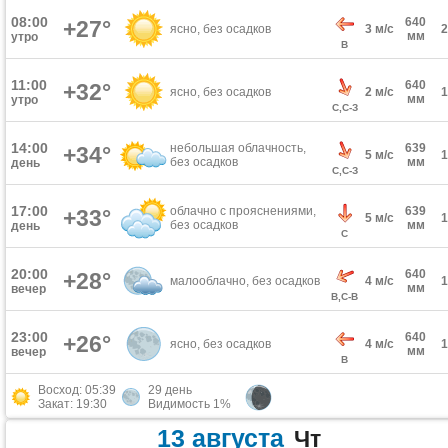
08:00
640
+27°
ясно, без осадков
3 м/с
мм
утро
В
11:00
640
+32°
ясно, без осадков
2 м/с
мм
утро
С,С-З
14:00
небольшая облачность,
639
+34°
5 м/с
без осадков
мм
день
С,С-З
17:00
облачно с прояснениями,
639
+33°
5 м/с
без осадков
мм
день
С
20:00
640
+28°
малооблачно, без осадков
4 м/с
мм
вечер
В,С-В
23:00
640
+26°
ясно, без осадков
4 м/с
мм
вечер
В
Восход: 05:39
29 день
Закат: 19:30
Видимость 1%
13 августа
Чт