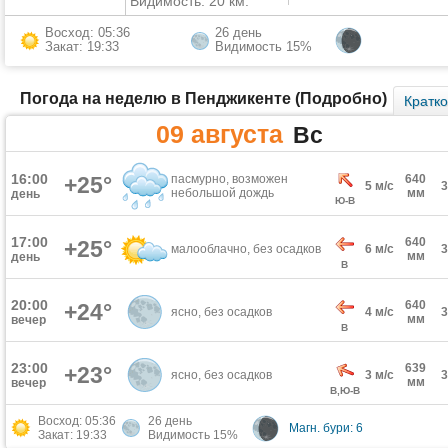
Видимость: 20 км.
Восход: 05:36
26 день
Закат: 19:33
Видимость 15%
Погода на неделю в Пенджикенте (Подробно)
Кратк
09 августа
Вс
16:00
+25°
пасмурно, возможен
640
5 м/с
небольшой дождь
мм
день
Ю-В
17:00
640
+25°
малооблачно, без осадков
6 м/с
мм
день
В
20:00
640
+24°
ясно, без осадков
4 м/с
мм
вечер
В
23:00
639
+23°
ясно, без осадков
3 м/с
мм
вечер
В,Ю-В
Восход: 05:36
26 день
Магн. бури: 6
Закат: 19:33
Видимость 15%