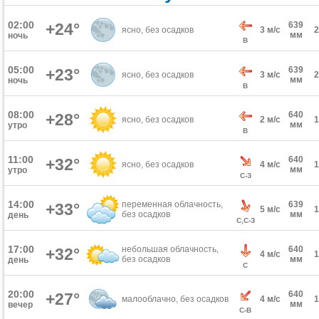
02:00
+24°
639
ясно, без осадков
3 м/с
мм
ночь
В
05:00
639
+23°
ясно, без осадков
3 м/с
мм
ночь
В
08:00
640
+28°
ясно, без осадков
2 м/с
мм
утро
В
11:00
640
+32°
ясно, без осадков
4 м/с
мм
утро
С-З
14:00
переменная облачность,
639
+33°
5 м/с
без осадков
мм
день
С,С-З
17:00
небольшая облачность,
640
+32°
4 м/с
без осадков
мм
день
С
20:00
640
+27°
малооблачно, без осадков
4 м/с
мм
вечер
С-В