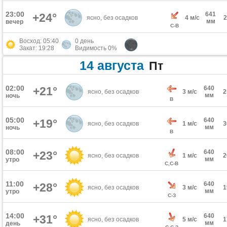
23:00
641
+24°
ясно, без осадков
4 м/с
мм
вечер
С-В
Восход: 05:40
0 день
Закат: 19:28
Видимость 0%
14 августа
Пт
02:00
+21°
640
ясно, без осадков
3 м/с
мм
ночь
В
05:00
640
+19°
ясно, без осадков
1 м/с
мм
ночь
В
08:00
640
+23°
ясно, без осадков
1 м/с
мм
утро
С,С-В
11:00
640
+28°
ясно, без осадков
3 м/с
мм
утро
С-З
14:00
640
+31°
ясно, без осадков
5 м/с
мм
день