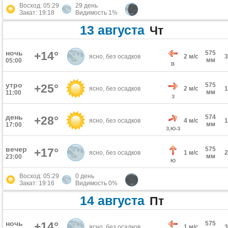
Восход: 05:29
29 день
Закат: 19:18
Видимость 1%
13 августа
Чт
ночь
+14°
575
ясно, без осадков
2 м/с
мм
05:00
В
утро
575
+25°
ясно, без осадков
2 м/с
мм
11:00
З
день
574
+28°
ясно, без осадков
4 м/с
мм
17:00
З,Ю-З
вечер
575
+17°
ясно, без осадков
1 м/с
мм
23:00
Ю
Восход: 05:29
0 день
Закат: 19:16
Видимость 0%
14 августа
Пт
ночь
+14°
575
ясно, без осадков
1 м/с