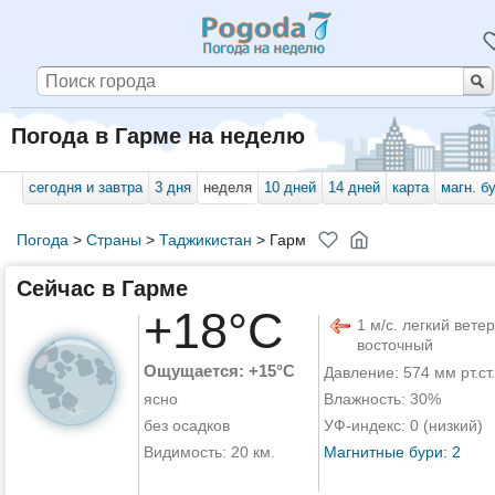
Погода в Гарме на неделю
сегодня и завтра
3 дня
неделя
10 дней
14 дней
карта
магн. б
Погода
>
Страны
>
Таджикистан
>
Гарм
Сейчас в Гарме
+18°C
1 м/с. легкий ветер
восточный
Ощущается: +15°C
Давление: 574 мм рт.ст.
ясно
Влажность: 30%
без осадков
УФ-индекс: 0 (низкий)
Видимость: 20 км.
Магнитные бури: 2