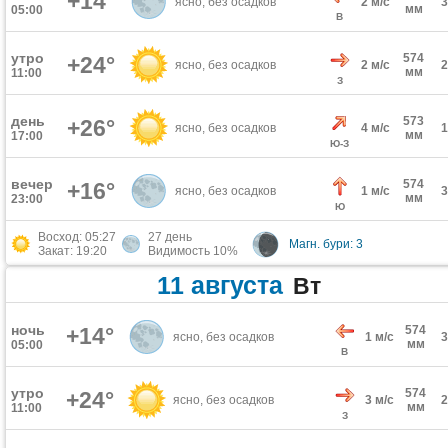
+14°
ясно, без осадков
2 м/с
мм
05:00
В
утро
574
+24°
ясно, без осадков
2 м/с
мм
11:00
З
день
573
+26°
ясно, без осадков
4 м/с
мм
17:00
Ю-З
вечер
574
+16°
ясно, без осадков
1 м/с
мм
23:00
Ю
Восход: 05:27
27 день
Магн. бури: 3
Закат: 19:20
Видимость 10%
11 августа
Вт
ночь
+14°
574
ясно, без осадков
1 м/с
мм
05:00
В
утро
574
+24°
ясно, без осадков
3 м/с
мм
11:00
З