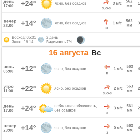
день
562
+24°
ясно, без осадков
3 м/с
мм
17:00
З,Ю-З
вечер
563
+14°
ясно, без осадков
1 м/с
мм
23:00
Ю
Восход: 05:31
2 день
Закат: 19:14
Видимость 7%
16 августа
Вс
ночь
+12°
563
ясно, без осадков
1 м/с
мм
05:00
В
утро
563
+22°
ясно, без осадков
2 м/с
мм
11:00
З,Ю-З
день
небольшая облачность,
561
+24°
3 м/с
без осадков
мм
17:00
З
вечер
563
+14°
ясно, без осадков
0 м/с
мм
23:00
З