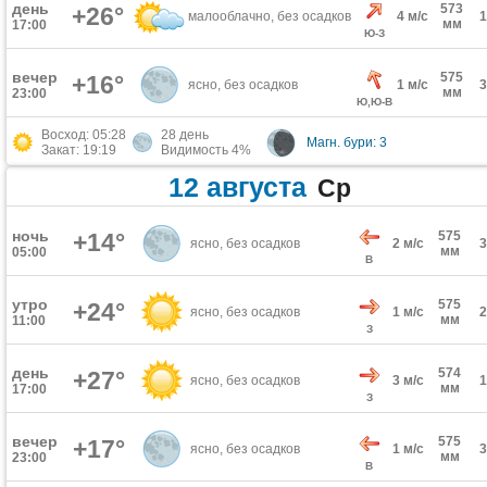
день
573
+26°
малооблачно, без осадков
4 м/с
мм
17:00
Ю-З
вечер
575
+16°
ясно, без осадков
1 м/с
мм
23:00
Ю,Ю-В
Восход: 05:28
28 день
Магн. бури: 3
Закат: 19:19
Видимость 4%
12 августа
Ср
ночь
+14°
575
ясно, без осадков
2 м/с
мм
05:00
В
утро
575
+24°
ясно, без осадков
1 м/с
мм
11:00
З
день
574
+27°
ясно, без осадков
3 м/с
мм
17:00
З
вечер
575
+17°
ясно, без осадков
1 м/с
мм
23:00
В