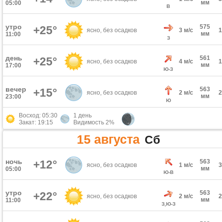
мм
05:00
В
утро
575
+25°
ясно, без осадков
3 м/с
мм
11:00
З
день
561
+25°
ясно, без осадков
4 м/с
мм
17:00
Ю-З
вечер
563
+15°
ясно, без осадков
2 м/с
мм
23:00
Ю
Восход: 05:30
1 день
Закат: 19:15
Видимость 2%
15 августа
Сб
ночь
+12°
563
ясно, без осадков
1 м/с
мм
05:00
Ю-В
утро
563
+22°
ясно, без осадков
2 м/с
мм
11:00
З,Ю-З