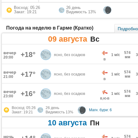
Восход: 05:26
26 день
Закат: 19:21
Видимость 13%
Погода на неделю в Гарме (Кратко)
Подробн
09 августа
Вс
вечер
+18°
574
ясно, без осадков
1 м/с
мм
20:00
В
вечер
574
+17°
ясно, без осадков
1 м/с
мм
21:00
В
вечер
574
+16°
ясно, без осадков
1 м/с
мм
23:00
В,Ю-В
Восход: 05:26
26 день
Магн. бури: 6
Закат: 19:21
Видимость 13%
10 августа
Пн
ночь
574