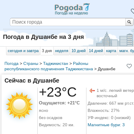
Погода в Душанбе на 3 дня
сегодня и завтра
3 дня
неделя
10 дней
14 дней
карта
магн. б
Погода
>
Страны
>
Таджикистан
>
Районы
республиканского подчинения Таджикистана
>
Душанбе
Сейчас в Душанбе
+23°C
1 м/с. легкий ветер
восточный
Ощущается: +21°C
Давление: 667 мм рт.ст.
ясно
Влажность: 27%
без осадков
УФ-индекс: 0 (низкий)
Видимость: 20 км.
Магнитные бури: 3