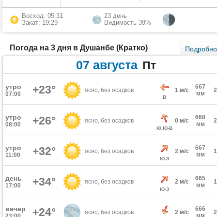
Восход: 05:31
23 день
Закат: 19:29
Видимость 39%
Погода на 3 дня в Душанбе (Кратко)
Подробн
07 августа
Пт
утро
+23°
667
ясно, без осадков
1 м/с
мм
07:00
В
утро
668
+26°
ясно, без осадков
0 м/с
мм
08:00
Ю,Ю-В
утро
667
+32°
ясно, без осадков
2 м/с
мм
11:00
Ю-З
день
665
+34°
ясно, без осадков
2 м/с
мм
17:00
Ю-З
вечер
666
+24°
ясно, без осадков
2 м/с
мм
23:00