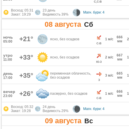
С,С-В
Восход: 05:31
23 день
Магн. бури: 4
Закат: 19:29
Видимость 39%
08 августа
Сб
ночь
+21°
666
ясно, без осадков
1 м/с
мм
05:00
С-В
утро
667
+33°
ясно, без осадков
2 м/с
мм
11:00
Ю-З
день
переменная облачность,
665
+35°
3 м/с
без осадков
мм
17:00
З
вечер
666
+26°
пасмурно, без осадков
1 м/с
мм
23:00
С-В
Восход: 05:32
24 день
Магн. бури: 4
Закат: 19:28
Видимость 29%
09 августа
Вс