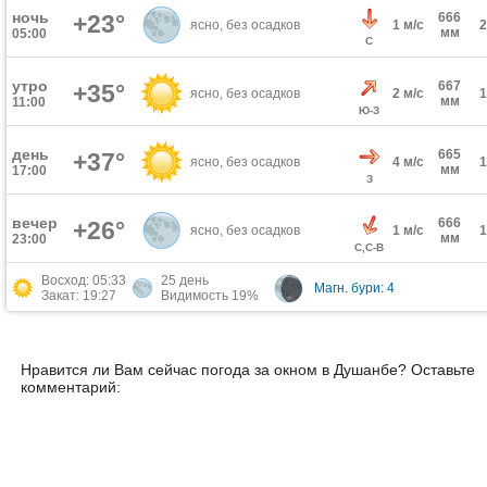
ночь
+23°
666
ясно, без осадков
1 м/с
мм
05:00
С
утро
667
+35°
ясно, без осадков
2 м/с
мм
11:00
Ю-З
день
665
+37°
ясно, без осадков
4 м/с
мм
17:00
З
вечер
666
+26°
ясно, без осадков
1 м/с
мм
23:00
С,С-В
Восход: 05:33
25 день
Магн. бури: 4
Закат: 19:27
Видимость 19%
Нравится ли Вам сейчас погода за окном в Душанбе? Оставьте
комментарий: