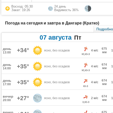
Восход: 05:30
24 день
Закат: 19:26
Видимость 36%
Погода на сегодня и завтра в Дангаре (Кратко)
Подробн
07 августа
Пт
день
+34°
675
ясно, без осадков
4 м/с
мм
13:00
Ю,Ю-З
день
674
+35°
ясно, без осадков
4 м/с
мм
14:00
Ю,Ю-З
день
674
+35°
ясно, без осадков
4 м/с
мм
17:00
Ю-З
вечер
674
+27°
ясно, без осадков
2 м/с
мм
20:00
З,Ю-З
вечер
675