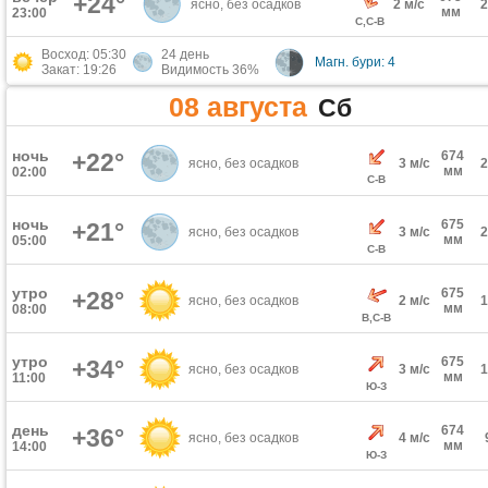
+24°
ясно, без осадков
2 м/с
мм
23:00
С,С-В
Восход: 05:30
24 день
Магн. бури: 4
Закат: 19:26
Видимость 36%
08 августа
Сб
ночь
+22°
674
ясно, без осадков
3 м/с
мм
02:00
С-В
ночь
675
+21°
ясно, без осадков
3 м/с
мм
05:00
С-В
утро
675
+28°
ясно, без осадков
2 м/с
мм
08:00
В,С-В
утро
675
+34°
ясно, без осадков
3 м/с
мм
11:00
Ю-З
день
674
+36°
ясно, без осадков
4 м/с
мм
14:00
Ю-З