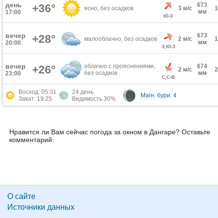
день
673
+36°
ясно, без осадков
3 м/с
мм
17:00
Ю-З
вечер
673
+28°
малооблачно, без осадков
2 м/с
мм
20:00
З,Ю-З
вечер
облачно с прояснениями,
674
+26°
2 м/с
без осадков
мм
23:00
С,С-В
Восход: 05:31
24 день
Магн. бури: 4
Закат: 19:25
Видимость 30%
Нравится ли Вам сейчас погода за окном в Дангаре? Оставьте
комментарий:
О сайте
Источники данных