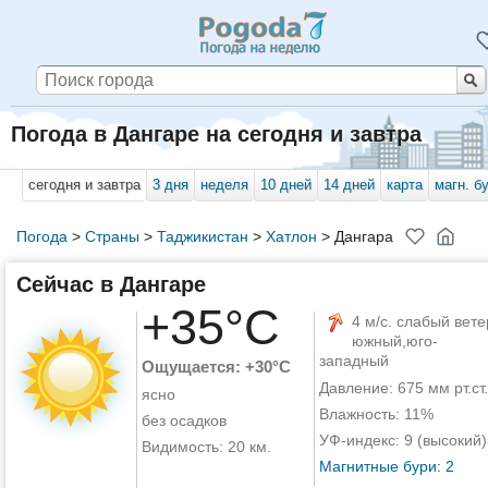
Погода в Дангаре на сегодня и завтра
сегодня и завтра
3 дня
неделя
10 дней
14 дней
карта
магн. б
Погода
>
Страны
>
Таджикистан
>
Хатлон
>
Дангара
Сейчас в Дангаре
+35°C
4 м/с. слабый вете
южный,юго-
западный
Ощущается: +30°C
Давление: 675 мм рт.ст.
ясно
Влажность: 11%
без осадков
УФ-индекс: 9 (высокий)
Видимость: 20 км.
Магнитные бури: 2