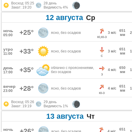
Восход: 05:25
28 день
Закат: 19:20
Видимость 4%
12 августа
Ср
ночь
+25°
651
ясно, без осадков
3 м/с
мм
05:00
Ю,Ю-З
утро
651
+33°
ясно, без осадков
3 м/с
мм
11:00
С
день
облачно с прояснениями,
650
+35°
4 м/с
без осадков
мм
17:00
З
вечер
651
+28°
ясно, без осадков
4 м/с
мм
23:00
Ю-З
Восход: 05:26
29 день
Закат: 19:19
Видимость 1%
13 августа
Чт
ночь
+26°
651
ясно, без осадков
4 м/с