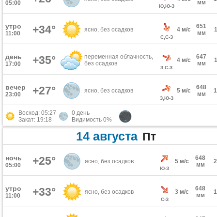
мм
05:00
Ю,Ю-З
утро
651
+34°
ясно, без осадков
4 м/с
мм
11:00
С,С-З
день
переменная облачность,
647
+35°
4 м/с
без осадков
мм
17:00
З,С-З
вечер
648
+27°
ясно, без осадков
5 м/с
мм
23:00
З,Ю-З
Восход: 05:27
0 день
Закат: 19:18
Видимость 0%
14 августа
Пт
ночь
+25°
648
ясно, без осадков
5 м/с
мм
05:00
Ю-З
утро
648
+33°
ясно, без осадков
3 м/с
мм
11:00
С-З