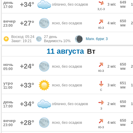
день
649
+34°
облачно, без осадков
3 м/с
мм
17:00
З,С-З
вечер
650
+27°
ясно, без осадков
4 м/с
мм
23:00
Ю-З
Восход: 05:24
27 день
Магн. бури: 3
Закат: 19:21
Видимость 10%
11 августа
Вт
ночь
+24°
650
ясно, без осадков
2 м/с
мм
05:00
Ю-З
утро
651
+33°
ясно, без осадков
3 м/с
мм
11:00
С
день
650
+34°
облачно, без осадков
2 м/с
мм
17:00
З
вечер
650
+28°
ясно, без осадков
4 м/с
мм
23:00
Ю-З