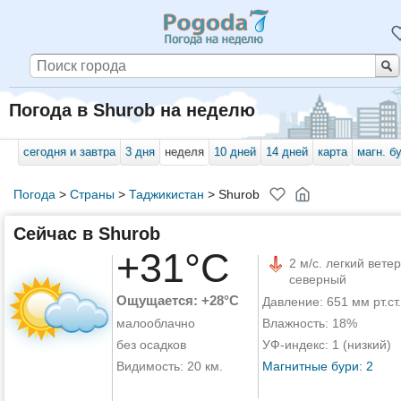
Погода в Shurob на неделю
сегодня и завтра
3 дня
неделя
10 дней
14 дней
карта
магн. б
Погода
>
Страны
>
Таджикистан
>
Shurob
Сейчас в Shurob
+31°C
2 м/с. легкий ветер
северный
Ощущается: +28°C
Давление: 651 мм рт.ст.
малооблачно
Влажность: 18%
без осадков
УФ-индекс: 1 (низкий)
Видимость: 20 км.
Магнитные бури: 2