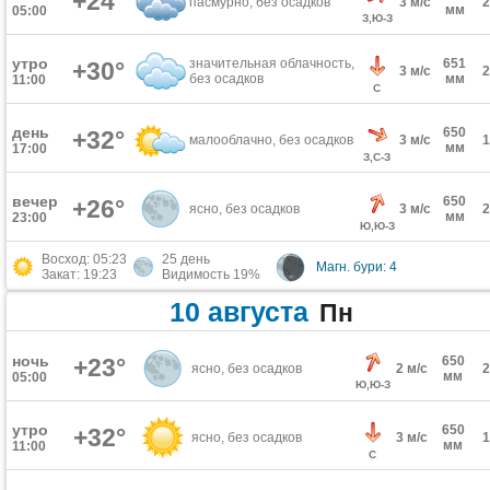
+24°
пасмурно, без осадков
3 м/с
мм
05:00
З,Ю-З
утро
значительная облачность,
651
+30°
3 м/с
без осадков
мм
11:00
С
день
650
+32°
малооблачно, без осадков
3 м/с
мм
17:00
З,С-З
вечер
650
+26°
ясно, без осадков
3 м/с
мм
23:00
Ю,Ю-З
Восход: 05:23
25 день
Магн. бури: 4
Закат: 19:23
Видимость 19%
10 августа
Пн
ночь
+23°
650
ясно, без осадков
2 м/с
мм
05:00
Ю,Ю-З
утро
650
+32°
ясно, без осадков
3 м/с
мм
11:00
С