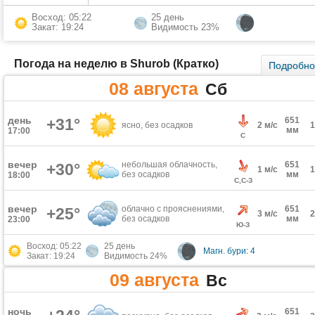
Восход: 05:22
25 день
Закат: 19:24
Видимость 23%
Погода на неделю в Shurob (Кратко)
Подробн
08 августа
Сб
день
+31°
651
ясно, без осадков
2 м/с
мм
17:00
С
вечер
небольшая облачность,
651
+30°
1 м/с
без осадков
мм
18:00
С,С-З
вечер
облачно с прояснениями,
651
+25°
3 м/с
без осадков
мм
23:00
Ю-З
Восход: 05:22
25 день
Магн. бури: 4
Закат: 19:24
Видимость 24%
09 августа
Вс
ночь
651