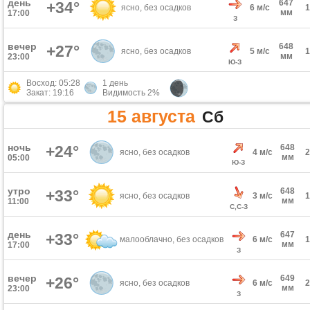
день
647
+34°
ясно, без осадков
6 м/с
мм
17:00
З
вечер
648
+27°
ясно, без осадков
5 м/с
мм
23:00
Ю-З
Восход: 05:28
1 день
Закат: 19:16
Видимость 2%
15 августа
Сб
ночь
+24°
648
ясно, без осадков
4 м/с
мм
05:00
Ю-З
утро
648
+33°
ясно, без осадков
3 м/с
мм
11:00
С,С-З
день
647
+33°
малооблачно, без осадков
6 м/с
мм
17:00
З
вечер
649
+26°
ясно, без осадков
6 м/с
мм
23:00
З