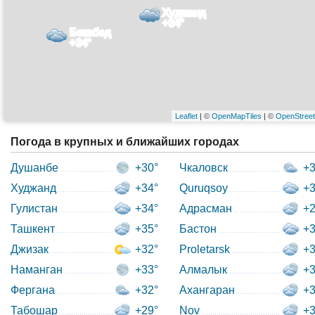
Худжанд
+34°
Бекабад
+34°
Leaflet
| ©
OpenMapTiles
| ©
OpenStree
Погода в крупных и ближайших городах
Душанбе
+30°
Чкаловск
+3
Худжанд
+34°
Quruqsoy
+3
Гулистан
+34°
Адрасман
+2
Ташкент
+35°
Бастон
+3
Джизак
+32°
Proletarsk
+3
Наманган
+33°
Алмалык
+3
Фергана
+32°
Ахангаран
+3
Табошар
+29°
Nov
+3