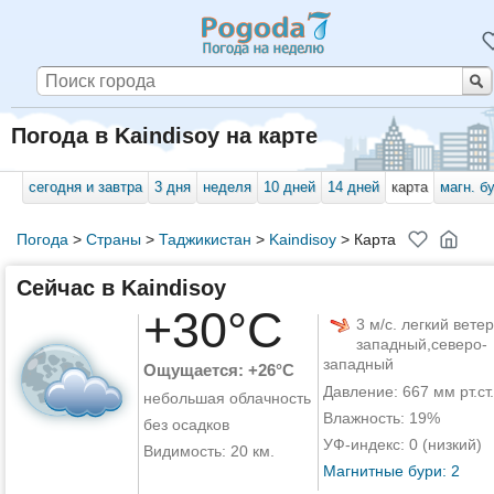
Погода в Kaindisoy на карте
сегодня и завтра
3 дня
неделя
10 дней
14 дней
карта
магн. б
Погода
>
Страны
>
Таджикистан
>
Kaindisoy
>
Карта
Сейчас в Kaindisoy
+30°C
3 м/с. легкий ветер
западный,северо-
западный
Ощущается: +26°C
Давление: 667 мм рт.ст.
небольшая облачность
Влажность: 19%
без осадков
УФ-индекс: 0 (низкий)
Видимость: 20 км.
Магнитные бури: 2