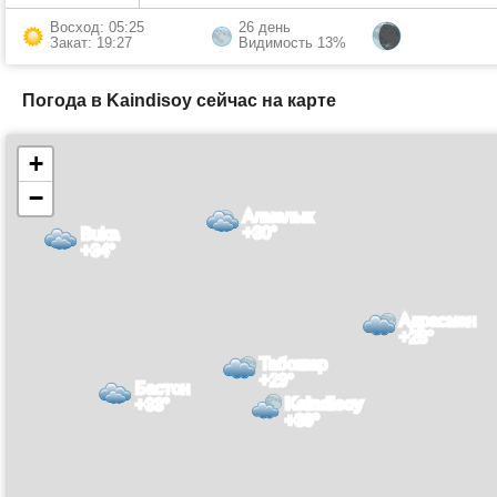
Восход: 05:25
26 день
Закат: 19:27
Видимость 13%
Погода в Kaindisoy сейчас на карте
+
−
Алмалык
+30°
Buka
+34°
Адрасман
+28°
Табошар
+29°
Бастон
Kaindisoy
+33°
+30°