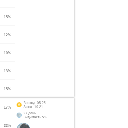
15%
12%
10%
13%
15%
Восход: 05:25
Закат: 19:21
17%
27 день
Видимость 5%
22%