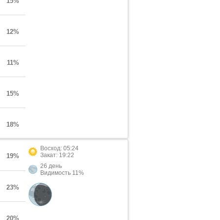
15%
12%
11%
15%
18%
Восход: 05:24
Закат: 19:22
19%
26 день
Видимость 11%
23%
20%