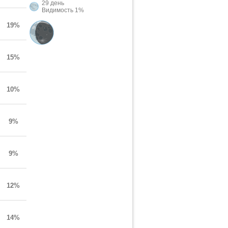
29 день
Видимость 1%
19%
15%
10%
9%
9%
12%
14%