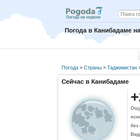
Погода в Канибадаме н
Погода
>
Страны
>
Таджикистан
Сейчас в Канибадаме
+
Ощу
ясн
без
Вид