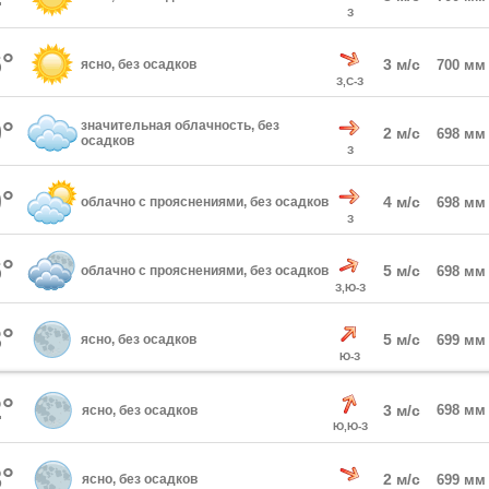
З
°
3 м/с
ясно, без осадков
700 мм
З,С-З
°
значительная облачность, без
2 м/с
698 мм
осадков
З
°
4 м/с
облачно с прояснениями, без осадков
698 мм
З
°
5 м/с
облачно с прояснениями, без осадков
698 мм
З,Ю-З
°
5 м/с
ясно, без осадков
699 мм
Ю-З
°
3 м/с
698 мм
ясно, без осадков
Ю,Ю-З
°
2 м/с
ясно, без осадков
699 мм