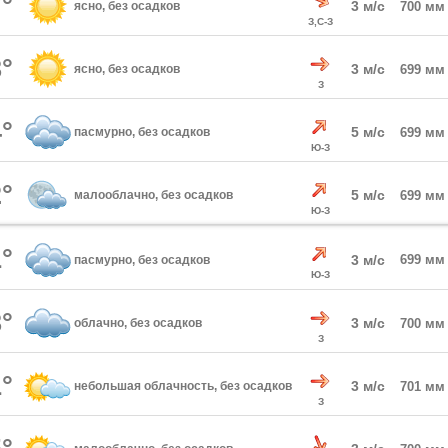
°
3 м/с
ясно, без осадков
700 мм
З,С-З
°
3 м/с
ясно, без осадков
699 мм
З
°
5 м/с
пасмурно, без осадков
699 мм
Ю-З
°
5 м/с
малооблачно, без осадков
699 мм
Ю-З
°
3 м/с
699 мм
пасмурно, без осадков
Ю-З
°
3 м/с
облачно, без осадков
700 мм
З
°
3 м/с
небольшая облачность, без осадков
701 мм
З