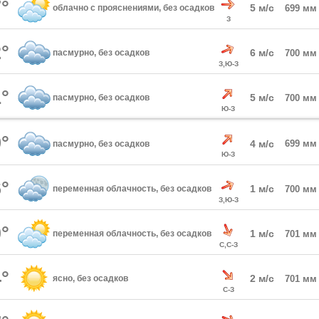
°
5 м/с
облачно с прояснениями, без осадков
699 мм
З
°
6 м/с
пасмурно, без осадков
700 мм
З,Ю-З
°
5 м/с
пасмурно, без осадков
700 мм
Ю-З
°
4 м/с
699 мм
пасмурно, без осадков
Ю-З
°
1 м/с
переменная облачность, без осадков
700 мм
З,Ю-З
°
1 м/с
переменная облачность, без осадков
701 мм
С,С-З
°
2 м/с
ясно, без осадков
701 мм
С-З