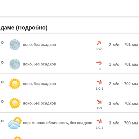
адаме (Подробно)
°
2 м/с
701 мм
ясно, без осадков
Ю-З
°
1 м/с
ясно, без осадков
701 мм
З
°
2 м/с
ясно, без осадков
702 мм
З,С-З
°
3 м/с
ясно, без осадков
702 мм
С-З
°
3 м/с
переменная облачность, без осадков
700 мм
З,С-З