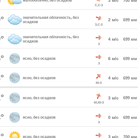
°
3 м/с
малооблачно, без осадков
700 мм
С,С-З
°
значительная облачность, без
2 м/с
699 мм
осадков
З,С-З
°
значительная облачность, без
4 м/с
699 мм
осадков
З
°
6 м/с
ясно, без осадков
699 мм
З
°
4 м/с
ясно, без осадков
699 мм
Ю-З
°
3 м/с
699 мм
ясно, без осадков
Ю,Ю-З
°
0 м/с
ясно, без осадков
699 мм
З
°
3 м/с
ясно, без осадков
700 мм