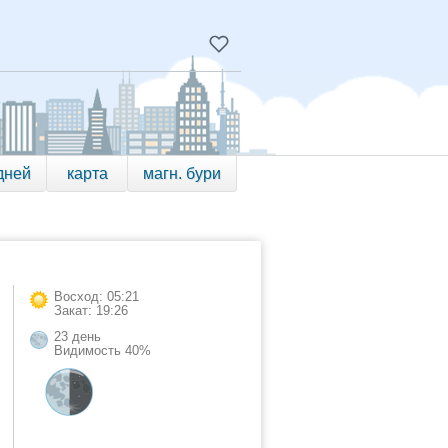
дней
карта
магн. бури
Восход: 05:21
Закат: 19:26
23 день
Видимость 40%