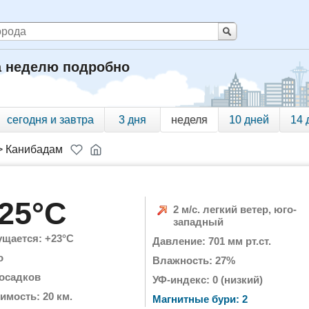
а неделю подробно
сегодня и завтра
3 дня
неделя
10 дней
14 
>
Канибадам
25°C
2 м/с. легкий ветер, юго-
западный
щается: +23°C
Давление: 701 мм рт.ст.
о
Влажность: 27%
 осадков
УФ-индекс: 0 (низкий)
имость: 20 км.
Магнитные бури: 2