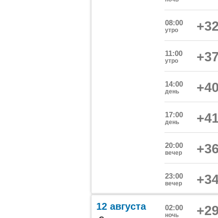
08:00
+32
утро
11:00
+37
утро
14:00
+40
день
17:00
+41
день
20:00
+36
вечер
23:00
+34
вечер
12 августа
02:00
+29
ночь