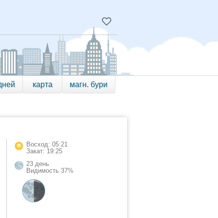
дней
карта
магн. бури
Восход: 05:21
Закат: 19:25
23 день
Видимость 37%