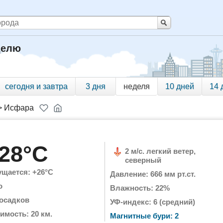
делю
сегодня и завтра
3 дня
неделя
10 дней
14 
>
Исфара
28°C
2 м/с. легкий ветер,
северный
щается: +26°C
Давление: 666 мм рт.ст.
о
Влажность: 22%
 осадков
УФ-индекс: 6 (средний)
имость: 20 км.
Магнитные бури: 2