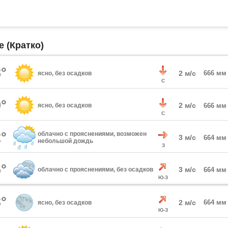
 (Кратко)
°
2 м/с
666 мм
ясно, без осадков
С
°
2 м/с
ясно, без осадков
666 мм
С
°
облачно с прояснениями, возможен
3 м/с
664 мм
небольшой дождь
З
°
3 м/с
облачно с прояснениями, без осадков
664 мм
Ю-З
°
2 м/с
664 мм
ясно, без осадков
Ю-З