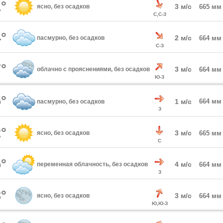
°
3 м/с
ясно, без осадков
665 мм
С,С-З
°
2 м/с
пасмурно, без осадков
664 мм
С-З
°
3 м/с
облачно с прояснениями, без осадков
664 мм
Ю-З
°
1 м/с
664 мм
пасмурно, без осадков
З
°
3 м/с
ясно, без осадков
665 мм
С
°
4 м/с
переменная облачность, без осадков
664 мм
З
°
3 м/с
ясно, без осадков
664 мм
Ю,Ю-З