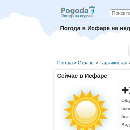
Погода в Исфаре на не
Погода
>
Страны
>
Таджикистан
Сейчас в Исфаре
+
Ощу
ясн
без
Вид