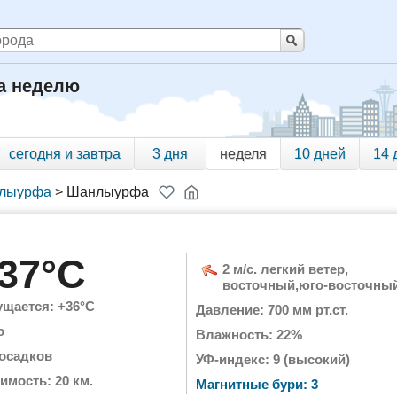
а неделю
сегодня и завтра
3 дня
неделя
10 дней
14 
лыурфа
>
Шанлыурфа
37°C
2 м/с. легкий ветер,
восточный,юго-восточны
щается: +36°C
Давление: 700 мм рт.ст.
о
Влажность: 22%
 осадков
УФ-индекс: 9 (высокий)
имость: 20 км.
Магнитные бури: 3