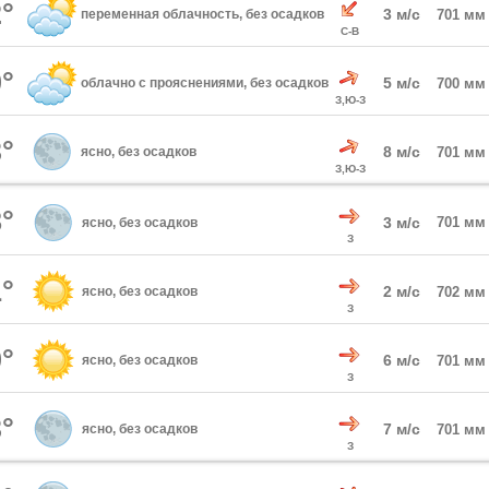
°
3 м/с
переменная облачность, без осадков
701 мм
С-В
°
5 м/с
облачно с прояснениями, без осадков
700 мм
З,Ю-З
°
8 м/с
ясно, без осадков
701 мм
З,Ю-З
°
3 м/с
701 мм
ясно, без осадков
З
°
2 м/с
ясно, без осадков
702 мм
З
°
6 м/с
ясно, без осадков
701 мм
З
°
7 м/с
ясно, без осадков
701 мм
З