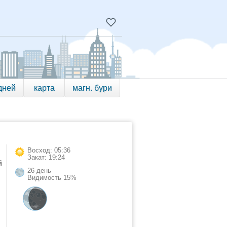
дней
карта
магн. бури
Восход: 05:36
Закат: 19:24
й
26 день
Видимость 15%