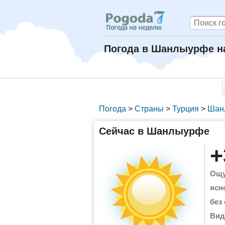
Погода в Шанлыурфе н
Погода
>
Страны
>
Турция
>
Шан
Сейчас в Шанлыурфе
+
Ощу
ясн
без
Вид