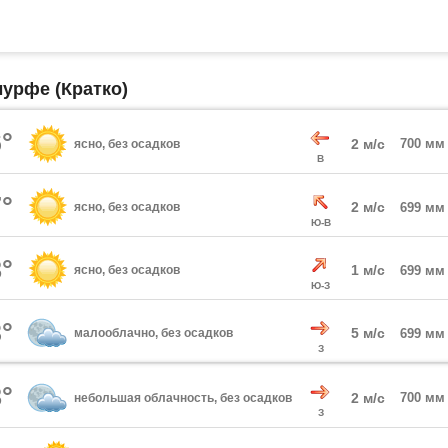
урфе (Кратко)
°
2 м/с
700 мм
ясно, без осадков
В
°
2 м/с
ясно, без осадков
699 мм
Ю-В
°
1 м/с
ясно, без осадков
699 мм
Ю-З
°
5 м/с
малооблачно, без осадков
699 мм
З
°
2 м/с
700 мм
небольшая облачность, без осадков
З