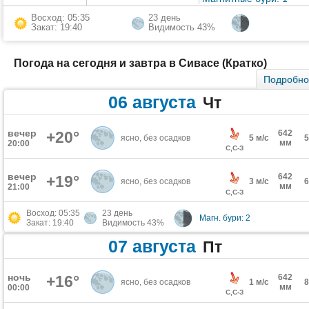
Восход: 05:35
23 день
Закат: 19:40
Видимость 43%
Погода на сегодня и завтра в Сивасе (Кратко)
Подробн
06 августа
Чт
вечер
+20°
642
ясно, без осадков
5 м/с
мм
20:00
С,С-З
вечер
642
+19°
ясно, без осадков
3 м/с
мм
21:00
С,С-З
Восход: 05:35
23 день
Магн. бури: 2
Закат: 19:40
Видимость 43%
07 августа
Пт
ночь
+16°
642
ясно, без осадков
1 м/с
мм
00:00
С,С-З