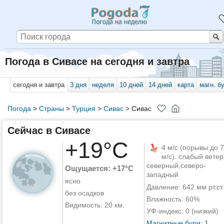
Погода в Сивасе на сегодня и завтра
сегодня и завтра
3 дня
неделя
10 дней
14 дней
карта
магн. б
Погода
>
Страны
>
Турция
>
Сивас
>
Сивас
Сейчас в Сивасе
+19°C
4 м/с (порывы до 7
м/с). слабый ветер
северный,северо-
Ощущается: +17°C
западный
ясно
Давление: 642 мм рт.ст.
без осадков
Влажность: 60%
Видимость: 20 км.
УФ-индекс: 0 (низкий)
Магнитные бури: 1