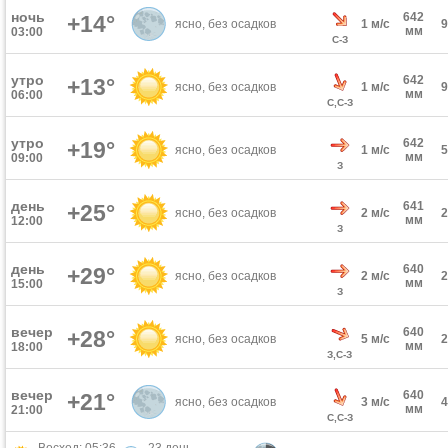
ночь
642
+14°
ясно, без осадков
1 м/с
мм
03:00
С-З
утро
642
+13°
ясно, без осадков
1 м/с
мм
06:00
С,С-З
утро
642
+19°
ясно, без осадков
1 м/с
мм
09:00
З
день
641
+25°
ясно, без осадков
2 м/с
мм
12:00
З
день
640
+29°
ясно, без осадков
2 м/с
мм
15:00
З
вечер
640
+28°
ясно, без осадков
5 м/с
мм
18:00
З,С-З
вечер
640
+21°
ясно, без осадков
3 м/с
мм
21:00
С,С-З