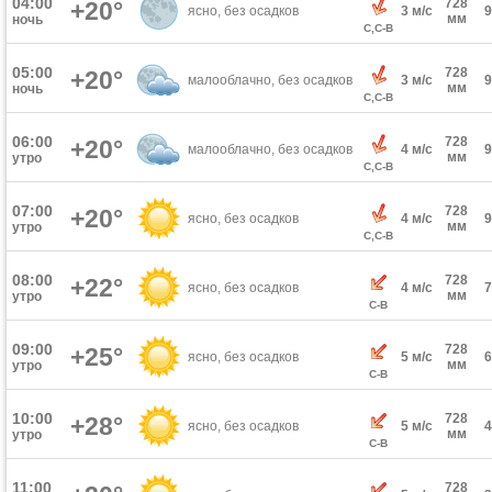
04:00
728
+20°
ясно, без осадков
3 м/с
мм
ночь
С,С-В
05:00
728
+20°
малооблачно, без осадков
3 м/с
мм
ночь
С,С-В
06:00
728
+20°
малооблачно, без осадков
4 м/с
мм
утро
С,С-В
07:00
728
+20°
ясно, без осадков
4 м/с
мм
утро
С,С-В
08:00
728
+22°
ясно, без осадков
4 м/с
мм
утро
С-В
09:00
728
+25°
ясно, без осадков
5 м/с
мм
утро
С-В
10:00
728
+28°
ясно, без осадков
5 м/с
мм
утро
С-В
11:00
728