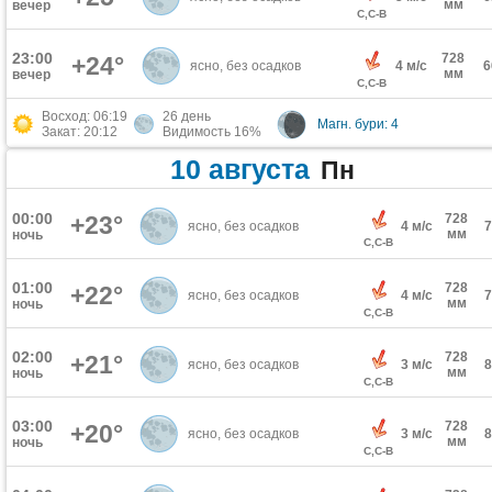
мм
вечер
С,С-В
23:00
728
+24°
ясно, без осадков
4 м/с
мм
вечер
С,С-В
Восход: 06:19
26 день
Магн. бури: 4
Закат: 20:12
Видимость 16%
10 августа
Пн
00:00
+23°
728
ясно, без осадков
4 м/с
мм
ночь
С,С-В
01:00
728
+22°
ясно, без осадков
4 м/с
мм
ночь
С,С-В
02:00
728
+21°
ясно, без осадков
3 м/с
мм
ночь
С,С-В
03:00
728
+20°
ясно, без осадков
3 м/с
мм
ночь
С,С-В