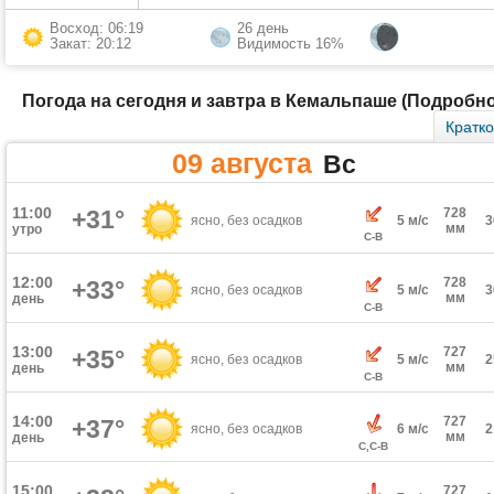
Восход: 06:19
26 день
Закат: 20:12
Видимость 16%
Погода на сегодня и завтра в Кемальпаше (Подробно
Кратк
09 августа
Вс
11:00
+31°
728
ясно, без осадков
5 м/с
мм
утро
С-В
12:00
728
+33°
ясно, без осадков
5 м/с
мм
день
С-В
13:00
727
+35°
ясно, без осадков
5 м/с
мм
день
С-В
14:00
727
+37°
ясно, без осадков
6 м/с
мм
день
С,С-В
15:00
727