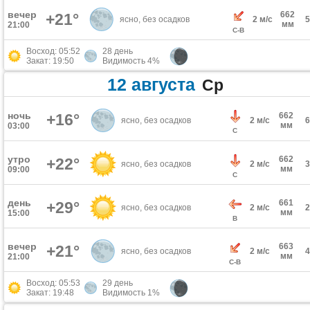
вечер
662
+21°
ясно, без осадков
2 м/с
мм
21:00
С-В
Восход: 05:52
28 день
Закат: 19:50
Видимость 4%
12 августа
Ср
ночь
+16°
662
ясно, без осадков
2 м/с
мм
03:00
С
утро
662
+22°
ясно, без осадков
2 м/с
мм
09:00
С
день
661
+29°
ясно, без осадков
2 м/с
мм
15:00
В
вечер
663
+21°
ясно, без осадков
2 м/с
мм
21:00
С-В
Восход: 05:53
29 день
Закат: 19:48
Видимость 1%