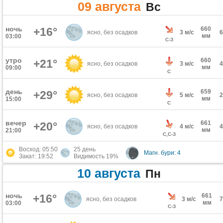
09 августа
Вс
ночь
+16°
660
ясно, без осадков
3 м/с
мм
03:00
С-З
утро
660
+21°
ясно, без осадков
3 м/с
мм
09:00
С
день
659
+29°
ясно, без осадков
5 м/с
мм
15:00
С
вечер
661
+20°
ясно, без осадков
4 м/с
мм
21:00
С,С-З
Восход: 05:50
25 день
Магн. бури: 4
Закат: 19:52
Видимость 19%
10 августа
Пн
ночь
+16°
661
ясно, без осадков
3 м/с
мм
03:00
С-З