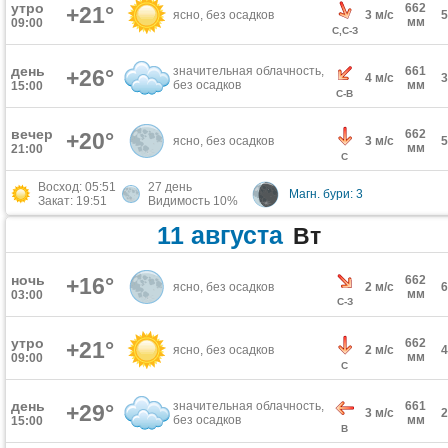
утро
662
+21°
ясно, без осадков
3 м/с
мм
09:00
С,С-З
день
значительная облачность,
661
+26°
4 м/с
без осадков
мм
15:00
С-В
вечер
662
+20°
ясно, без осадков
3 м/с
мм
21:00
С
Восход: 05:51
27 день
Магн. бури: 3
Закат: 19:51
Видимость 10%
11 августа
Вт
ночь
+16°
662
ясно, без осадков
2 м/с
мм
03:00
С-З
утро
662
+21°
ясно, без осадков
2 м/с
мм
09:00
С
день
значительная облачность,
661
+29°
3 м/с
без осадков
мм
15:00
В