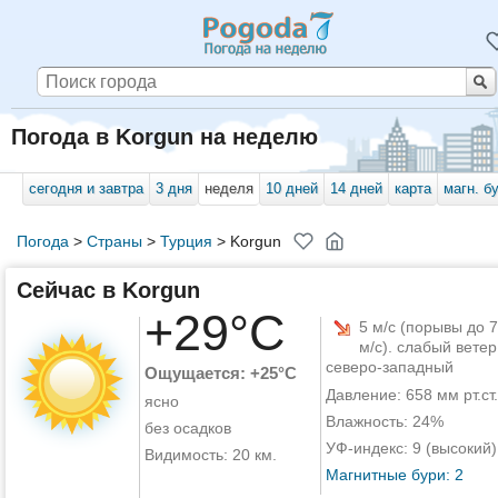
Погода в Korgun на неделю
сегодня и завтра
3 дня
неделя
10 дней
14 дней
карта
магн. б
Погода
>
Страны
>
Турция
>
Korgun
Сейчас в Korgun
+29°C
5 м/с (порывы до 7
м/с). слабый ветер
северо-западный
Ощущается: +25°C
Давление: 658 мм рт.ст.
ясно
Влажность: 24%
без осадков
УФ-индекс: 9 (высокий)
Видимость: 20 км.
Магнитные бури: 2