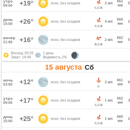
утро
662
+19°
ясно, без осадков
2 м/с
мм
09:00
С,С-В
день
660
+26°
ясно, без осадков
4 м/с
мм
15:00
С,С-В
вечер
662
+16°
ясно, без осадков
2 м/с
мм
21:00
В,С-В
Восход: 05:55
1 день
Закат: 19:46
Видимость 2%
15 августа
Сб
ночь
+12°
661
ясно, без осадков
2 м/с
мм
03:00
С
утро
662
+17°
ясно, без осадков
1 м/с
мм
09:00
С,С-В
день
660
+25°
ясно, без осадков
1 м/с
мм
15:00
С,С-В