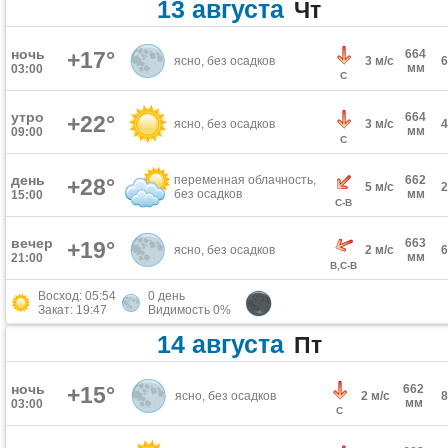
13 августа
Чт
ночь
+17°
664
ясно, без осадков
3 м/с
мм
03:00
С
утро
664
+22°
ясно, без осадков
3 м/с
мм
09:00
С
день
переменная облачность,
662
+28°
5 м/с
без осадков
мм
15:00
С-В
вечер
663
+19°
ясно, без осадков
2 м/с
мм
21:00
В,С-В
Восход: 05:54
0 день
Закат: 19:47
Видимость 0%
14 августа
Пт
ночь
+15°
662
ясно, без осадков
2 м/с
мм
03:00
С