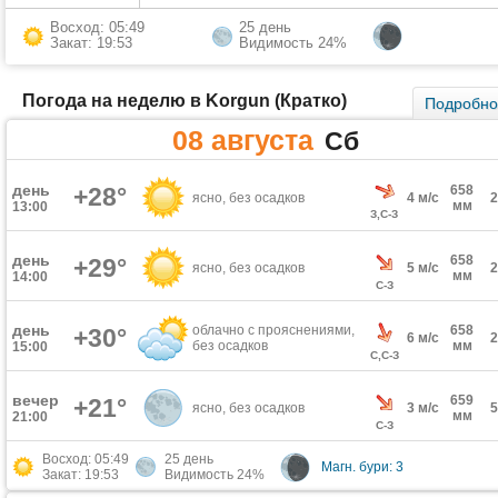
Восход: 05:49
25 день
Закат: 19:53
Видимость 24%
Погода на неделю в Korgun (Кратко)
Подробн
08 августа
Сб
день
+28°
658
ясно, без осадков
4 м/с
мм
13:00
З,С-З
день
658
+29°
ясно, без осадков
5 м/с
мм
14:00
С-З
день
облачно с прояснениями,
658
+30°
6 м/с
без осадков
мм
15:00
С,С-З
вечер
659
+21°
ясно, без осадков
3 м/с
мм
21:00
С-З
Восход: 05:49
25 день
Магн. бури: 3
Закат: 19:53
Видимость 24%