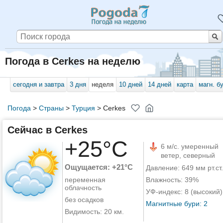
Погода в Cerkes на неделю
сегодня и завтра
3 дня
неделя
10 дней
14 дней
карта
магн. б
Погода
>
Страны
>
Турция
>
Cerkes
Сейчас в Cerkes
+25°C
6 м/с. умеренный
ветер, северный
Ощущается: +21°C
Давление: 649 мм рт.ст.
переменная
Влажность: 39%
облачность
УФ-индекс: 8 (высокий)
без осадков
Магнитные бури: 2
Видимость: 20 км.