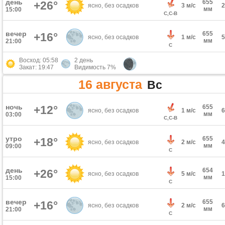
день
655
+26°
ясно, без осадков
3 м/с
мм
15:00
С,С-В
вечер
655
+16°
ясно, без осадков
1 м/с
мм
21:00
С
Восход: 05:58
2 день
Закат: 19:47
Видимость 7%
16 августа
Вс
ночь
+12°
655
ясно, без осадков
1 м/с
мм
03:00
С,С-В
утро
655
+18°
ясно, без осадков
2 м/с
мм
09:00
С
день
654
+26°
ясно, без осадков
5 м/с
мм
15:00
С
вечер
655
+16°
ясно, без осадков
2 м/с
мм
21:00
С