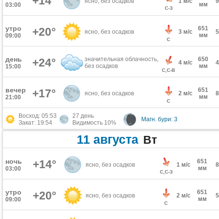
+14°
ясно, без осадков
1 м/с
мм
03:00
С-З
утро
651
+20°
ясно, без осадков
3 м/с
мм
09:00
С
день
значительная облачность,
650
+24°
4 м/с
без осадков
мм
15:00
С,С-В
вечер
651
+17°
ясно, без осадков
2 м/с
мм
21:00
С
Восход: 05:53
27 день
Магн. бури: 3
Закат: 19:54
Видимость 10%
11 августа
Вт
ночь
+14°
651
ясно, без осадков
1 м/с
мм
03:00
С,С-З
утро
651
+20°
ясно, без осадков
2 м/с
мм
09:00
С