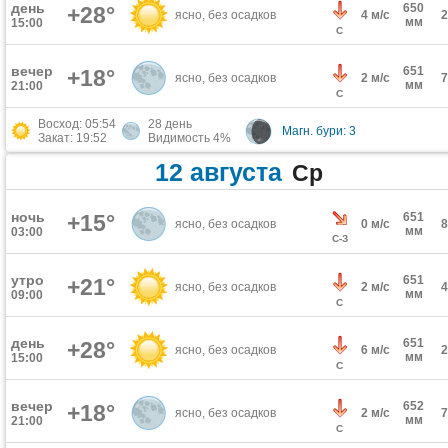
день
650
+28°
ясно, без осадков
4 м/с
мм
15:00
С
вечер
651
+18°
ясно, без осадков
2 м/с
мм
21:00
С
Восход: 05:54
28 день
Магн. бури: 3
Закат: 19:52
Видимость 4%
12 августа
Ср
ночь
+15°
651
ясно, без осадков
0 м/с
мм
03:00
С-З
утро
651
+21°
ясно, без осадков
2 м/с
мм
09:00
С
день
651
+28°
ясно, без осадков
6 м/с
мм
15:00
С
вечер
652
+18°
ясно, без осадков
2 м/с
мм
21:00
С