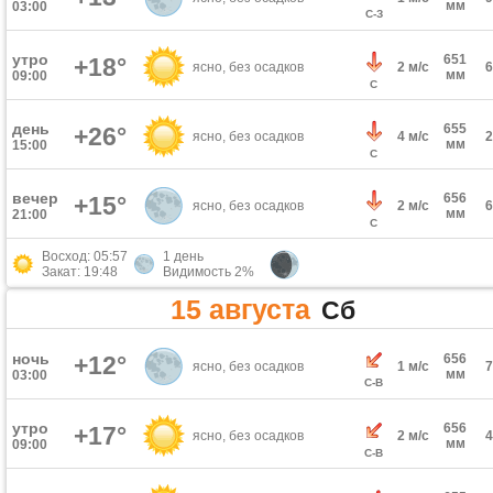
мм
03:00
С-З
утро
651
+18°
ясно, без осадков
2 м/с
мм
09:00
С
день
655
+26°
ясно, без осадков
4 м/с
мм
15:00
С
вечер
656
+15°
ясно, без осадков
2 м/с
мм
21:00
С
Восход: 05:57
1 день
Закат: 19:48
Видимость 2%
15 августа
Сб
ночь
+12°
656
ясно, без осадков
1 м/с
мм
03:00
С-В
утро
656
+17°
ясно, без осадков
2 м/с
мм
09:00
С-В