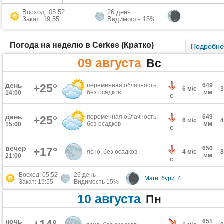
Восход: 05:52
26 день
Закат: 19:55
Видимость 15%
Погода на неделю в Cerkes (Кратко)
Подробн
09 августа
Вс
день
+25°
переменная облачность,
649
6 м/с
без осадков
мм
14:00
С
день
переменная облачность,
649
+25°
6 м/с
без осадков
мм
15:00
С
вечер
650
+17°
ясно, без осадков
4 м/с
мм
21:00
С
Восход: 05:52
26 день
Магн. бури: 4
Закат: 19:55
Видимость 15%
10 августа
Пн
ночь
651