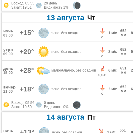
Восход: 05:55
29 день
Закат: 19:51
Видимость 1%
13 августа
Чт
ночь
+15°
652
ясно, без осадков
1 м/с
мм
03:00
С
утро
652
+20°
ясно, без осадков
2 м/с
мм
09:00
С
день
651
+28°
малооблачно, без осадков
6 м/с
мм
15:00
С,С-В
вечер
652
+18°
ясно, без осадков
3 м/с
мм
21:00
С
Восход: 05:56
0 день
Закат: 19:50
Видимость 0%
14 августа
Пт
ночь
+13°
651
ясно, без осадков
1 м/с