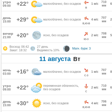
утро
710
+22°
малооблачно, без осадков
1 м/с
мм
09:00
В
день
707
+29°
малооблачно, без осадков
4 м/с
мм
15:00
В,Ю-В
вечер
708
+20°
ясно, без осадков
2 м/с
мм
21:00
Ю-З
Восход: 06:42
27 день
Магн. бури: 3
Закат: 18:32
Видимость 10%
11 августа
Вт
ночь
+16°
707
малооблачно, без осадков
1 м/с
мм
03:00
С-З
утро
переменная облачность,
710
+22°
2 м/с
без осадков
мм
09:00
С
день
706
+30°
ясно, без осадков
4 м/с
мм
15:00
В,Ю-В