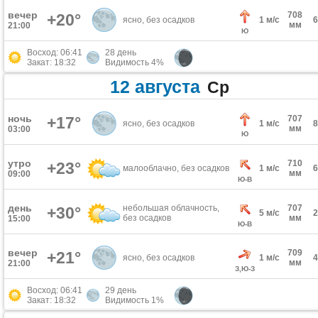
вечер
708
+20°
ясно, без осадков
1 м/с
мм
21:00
Ю
Восход: 06:41
28 день
Закат: 18:32
Видимость 4%
12 августа
Ср
ночь
+17°
707
ясно, без осадков
1 м/с
мм
03:00
Ю
утро
710
+23°
малооблачно, без осадков
1 м/с
мм
09:00
Ю-В
день
небольшая облачность,
707
+30°
5 м/с
без осадков
мм
15:00
Ю-В
вечер
709
+21°
ясно, без осадков
1 м/с
мм
21:00
З,Ю-З
Восход: 06:41
29 день
Закат: 18:32
Видимость 1%