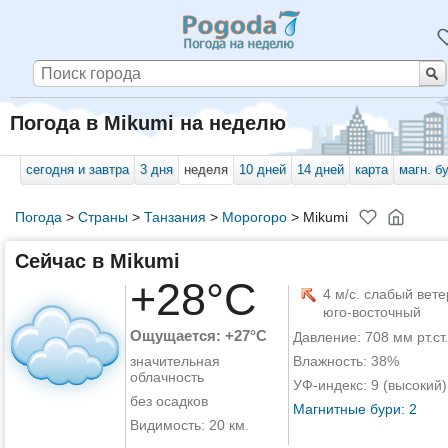
Погода в Mikumi на неделю
сегодня и завтра
3 дня
неделя
10 дней
14 дней
карта
магн. б
Погода
>
Страны
>
Танзания
>
Морогоро
>
Mikumi
Сейчас в Mikumi
+28°C
4 м/с. слабый вете
юго-восточный
Ощущается: +27°C
Давление: 708 мм рт.ст.
значительная
Влажность: 38%
облачность
УФ-индекс: 9 (высокий)
без осадков
Магнитные бури: 2
Видимость: 20 км.