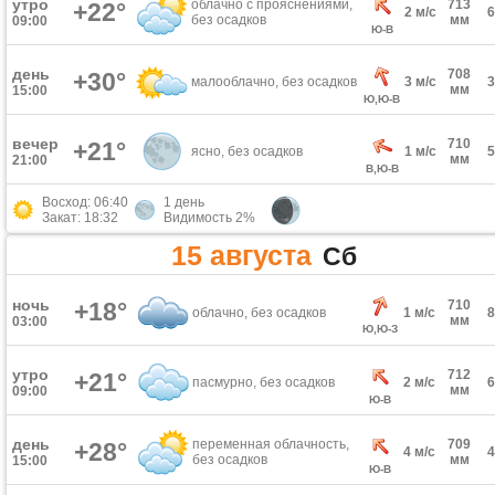
утро
облачно с прояснениями,
713
+22°
2 м/с
без осадков
мм
09:00
Ю-В
день
708
+30°
малооблачно, без осадков
3 м/с
мм
15:00
Ю,Ю-В
вечер
710
+21°
ясно, без осадков
1 м/с
мм
21:00
В,Ю-В
Восход: 06:40
1 день
Закат: 18:32
Видимость 2%
15 августа
Сб
ночь
+18°
710
облачно, без осадков
1 м/с
мм
03:00
Ю,Ю-З
утро
712
+21°
пасмурно, без осадков
2 м/с
мм
09:00
Ю-В
день
переменная облачность,
709
+28°
4 м/с
без осадков
мм
15:00
Ю-В