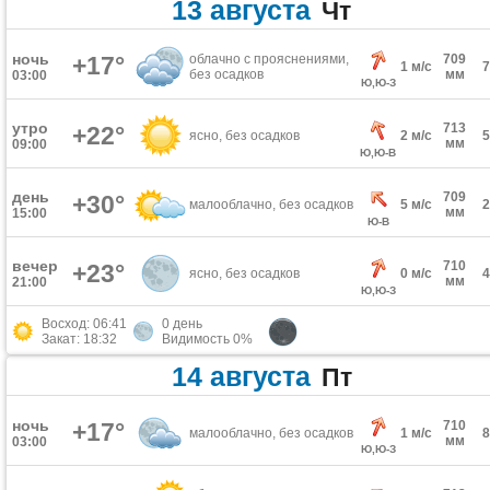
13 августа
Чт
ночь
+17°
облачно с прояснениями,
709
1 м/с
без осадков
мм
03:00
Ю,Ю-З
утро
713
+22°
ясно, без осадков
2 м/с
мм
09:00
Ю,Ю-В
день
709
+30°
малооблачно, без осадков
5 м/с
мм
15:00
Ю-В
вечер
710
+23°
ясно, без осадков
0 м/с
мм
21:00
Ю,Ю-З
Восход: 06:41
0 день
Закат: 18:32
Видимость 0%
14 августа
Пт
ночь
+17°
710
малооблачно, без осадков
1 м/с
мм
03:00
Ю,Ю-З