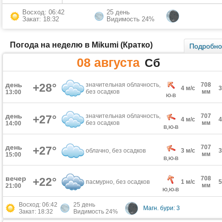
Восход: 06:42
25 день
Закат: 18:32
Видимость 24%
Погода на неделю в Mikumi (Кратко)
Подробн
08 августа
Сб
день
+28°
значительная облачность,
708
4 м/с
без осадков
мм
13:00
Ю-В
день
значительная облачность,
707
+27°
4 м/с
без осадков
мм
14:00
В,Ю-В
день
707
+27°
облачно, без осадков
3 м/с
мм
15:00
В,Ю-В
вечер
708
+22°
пасмурно, без осадков
1 м/с
мм
21:00
Ю,Ю-В
Восход: 06:42
25 день
Магн. бури: 3
Закат: 18:32
Видимость 24%