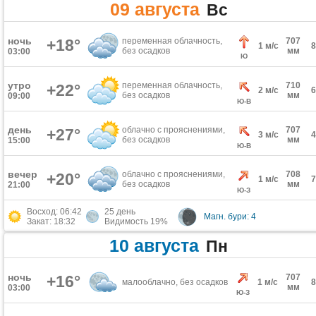
09 августа
Вс
ночь
+18°
переменная облачность,
707
1 м/с
без осадков
мм
03:00
Ю
утро
переменная облачность,
710
+22°
2 м/с
без осадков
мм
09:00
Ю-В
день
облачно с прояснениями,
707
+27°
3 м/с
без осадков
мм
15:00
Ю-В
вечер
облачно с прояснениями,
708
+20°
1 м/с
без осадков
мм
21:00
Ю-З
Восход: 06:42
25 день
Магн. бури: 4
Закат: 18:32
Видимость 19%
10 августа
Пн
ночь
+16°
707
малооблачно, без осадков
1 м/с
мм
03:00
Ю-З