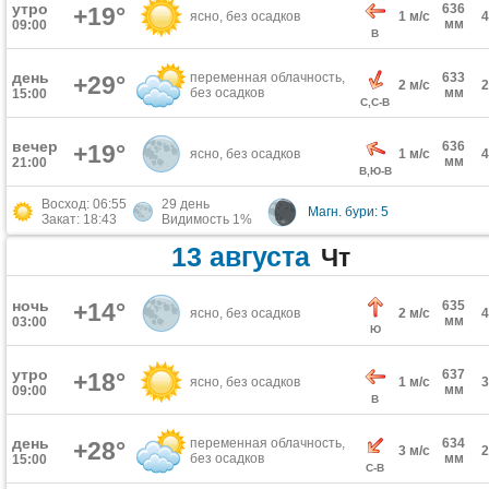
утро
636
+19°
ясно, без осадков
1 м/с
мм
09:00
В
день
переменная облачность,
633
+29°
2 м/с
без осадков
мм
15:00
С,С-В
вечер
636
+19°
ясно, без осадков
1 м/с
мм
21:00
В,Ю-В
Восход: 06:55
29 день
Магн. бури: 5
Закат: 18:43
Видимость 1%
13 августа
Чт
ночь
+14°
635
ясно, без осадков
2 м/с
мм
03:00
Ю
утро
637
+18°
ясно, без осадков
1 м/с
мм
09:00
В
день
переменная облачность,
634
+28°
3 м/с
без осадков
мм
15:00
С-В