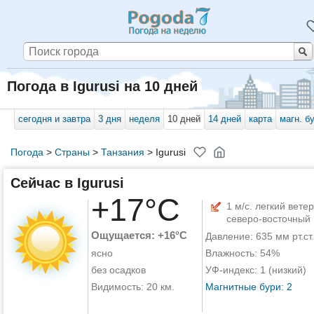
Погода в Igurusi на 10 дней
сегодня и завтра
3 дня
неделя
10 дней
14 дней
карта
магн. б
Погода
>
Страны
>
Танзания
>
Igurusi
Сейчас в Igurusi
+17°C
1 м/с. легкий ветер
северо-восточный
Ощущается: +16°C
Давление: 635 мм рт.ст.
ясно
Влажность: 54%
без осадков
УФ-индекс: 1 (низкий)
Видимость: 20 км.
Магнитные бури: 2