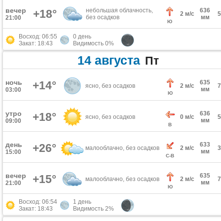
вечер
небольшая облачность,
636
+18°
2 м/с
без осадков
мм
21:00
Ю
Восход: 06:55
0 день
Закат: 18:43
Видимость 0%
14 августа
Пт
ночь
+14°
635
ясно, без осадков
2 м/с
мм
03:00
Ю
утро
636
+18°
ясно, без осадков
0 м/с
мм
09:00
В
день
633
+26°
малооблачно, без осадков
2 м/с
мм
15:00
С-В
вечер
635
+15°
малооблачно, без осадков
2 м/с
мм
21:00
Ю
Восход: 06:54
1 день
Закат: 18:43
Видимость 2%