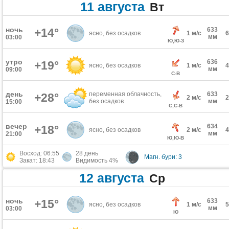
11 августа
Вт
ночь
+14°
633
ясно, без осадков
1 м/с
мм
03:00
Ю,Ю-З
утро
636
+19°
ясно, без осадков
1 м/с
мм
09:00
С-В
день
переменная облачность,
633
+28°
2 м/с
без осадков
мм
15:00
С,С-В
вечер
634
+18°
ясно, без осадков
2 м/с
мм
21:00
Ю,Ю-В
Восход: 06:55
28 день
Магн. бури: 3
Закат: 18:43
Видимость 4%
12 августа
Ср
ночь
+15°
633
ясно, без осадков
1 м/с
мм
03:00
Ю