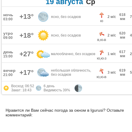
19 августа
Ср
ночь
+13°
618
ясно, без осадков
2 м/с
мм
03:00
Ю
утро
620
+18°
ясно, без осадков
2 м/с
мм
09:00
В,Ю-В
день
617
+27°
малооблачно, без осадков
1 м/с
мм
15:00
Ю,Ю-З
вечер
небольшая облачность,
619
+17°
3 м/с
без осадков
мм
21:00
Ю,Ю-В
Восход: 06:52
6 день
Закат: 18:43
Видимость 39%
Нравится ли Вам сейчас погода за окном в Igurusi? Оставьте
комментарий: