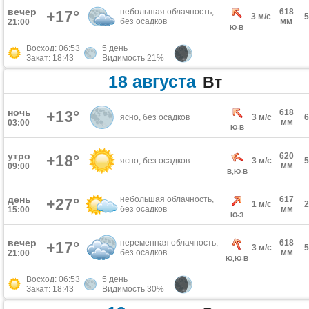
вечер
небольшая облачность,
618
+17°
3 м/с
без осадков
мм
21:00
Ю-В
Восход: 06:53
5 день
Закат: 18:43
Видимость 21%
18 августа
Вт
ночь
+13°
618
ясно, без осадков
3 м/с
мм
03:00
Ю-В
утро
620
+18°
ясно, без осадков
3 м/с
мм
09:00
В,Ю-В
день
небольшая облачность,
617
+27°
1 м/с
без осадков
мм
15:00
Ю-З
вечер
переменная облачность,
618
+17°
3 м/с
без осадков
мм
21:00
Ю,Ю-В
Восход: 06:53
5 день
Закат: 18:43
Видимость 30%