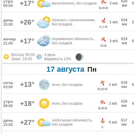
утро
620
+17°
малооблачно, без осадков
3 м/с
мм
09:00
В,Ю-В
день
облачно с прояснениями,
618
+26°
1 м/с
без осадков
мм
15:00
С,С-В
вечер
переменная облачность,
619
+17°
3 м/с
без осадков
мм
21:00
Ю-В
Восход: 06:54
4 день
Закат: 18:43
Видимость 13%
17 августа
Пн
ночь
+13°
618
ясно, без осадков
2 м/с
мм
03:00
Ю,Ю-В
утро
620
+18°
ясно, без осадков
3 м/с
мм
09:00
В,Ю-В
день
небольшая облачность,
617
+27°
0 м/с
без осадков
мм
15:00
С