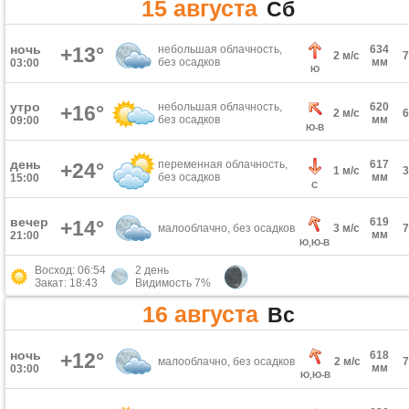
15 августа
Сб
ночь
+13°
небольшая облачность,
634
2 м/с
без осадков
мм
03:00
Ю
утро
небольшая облачность,
620
+16°
2 м/с
без осадков
мм
09:00
Ю-В
день
переменная облачность,
617
+24°
1 м/с
без осадков
мм
15:00
С
вечер
619
+14°
малооблачно, без осадков
3 м/с
мм
21:00
Ю,Ю-В
Восход: 06:54
2 день
Закат: 18:43
Видимость 7%
16 августа
Вс
ночь
+12°
618
малооблачно, без осадков
2 м/с
мм
03:00
Ю,Ю-В