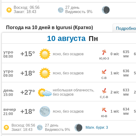
Восход: 06:56
27 день
Закат: 18:43
Видимость 9%
Погода на 10 дней в Igurusi (Кратко)
Подробн
10 августа
Пн
утро
+15°
635
ясно, без осадков
0 м/с
мм
08:00
Ю,Ю-З
утро
636
+18°
ясно, без осадков
1 м/с
мм
09:00
С-В
день
небольшая облачность,
633
+27°
2 м/с
без осадков
мм
15:00
С,С-В
вечер
634
+18°
ясно, без осадков
1 м/с
мм
21:00
Ю-В
Восход: 06:56
27 день
Магн. бури: 3
Закат: 18:43
Видимость 9%