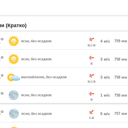
и (Кратко)
°
4 м/с
759 мм
ясно, без осадков
В,С-В
°
3 м/с
ясно, без осадков
758 мм
В
°
3 м/с
малооблачно, без осадков
758 мм
В,С-В
°
1 м/с
ясно, без осадков
758 мм
В
°
5 м/с
757 мм
ясно, без осадков
С-В