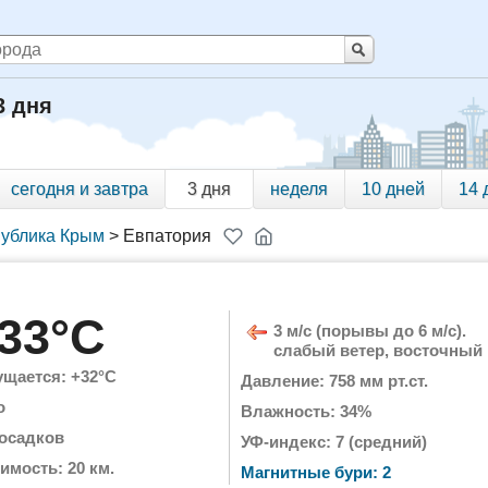
3 дня
сегодня и завтра
3 дня
неделя
10 дней
14 
ублика Крым
>
Евпатория
33°C
3 м/с (порывы до 6 м/с).
слабый ветер, восточный
щается: +32°C
Давление: 758 мм рт.ст.
о
Влажность: 34%
 осадков
УФ-индекс: 7 (средний)
имость: 20 км.
Магнитные бури: 2