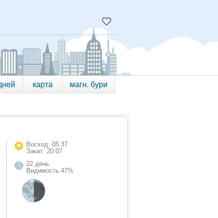
дней
карта
магн. бури
Восход: 05:37
Закат: 20:07
22 день
Видимость 47%