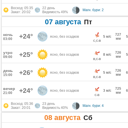
Восход: 05:35
22 день
Магн. бури: 2
Закат: 20:02
Видимость 49%
07 августа
Пт
ночь
+24°
727
ясно, без осадков
5 м/с
мм
03:00
С,С-В
утро
726
+25°
ясно, без осадков
8 м/с
мм
09:00
В,С-В
день
726
+26°
ясно, без осадков
5 м/с
мм
15:00
В,С-В
вечер
725
+24°
ясно, без осадков
3 м/с
мм
21:00
С-В
Восход: 05:36
23 день
Магн. бури: 4
Закат: 20:01
Видимость 40%
08 августа
Сб