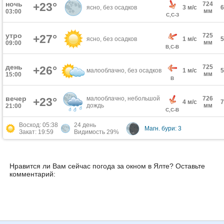
ночь
+23°
724
ясно, без осадков
3 м/с
мм
03:00
С,С-З
утро
725
+27°
ясно, без осадков
1 м/с
мм
09:00
В,С-В
день
725
+26°
малооблачно, без осадков
1 м/с
мм
15:00
В
вечер
малооблачно, небольшой
726
+23°
4 м/с
дождь
мм
21:00
С,С-В
Восход: 05:38
24 день
Магн. бури: 3
Закат: 19:59
Видимость 29%
Нравится ли Вам сейчас погода за окном в Ялте? Оставьте
комментарий: