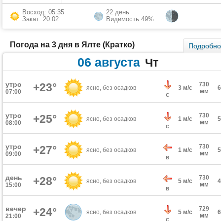
Восход: 05:35
22 день
Закат: 20:02
Видимость 49%
Погода на 3 дня в Ялте (Кратко)
Подробн
06 августа
Чт
утро
+23°
730
ясно, без осадков
3 м/с
мм
07:00
С
утро
730
+25°
ясно, без осадков
1 м/с
мм
08:00
С
утро
730
+27°
ясно, без осадков
1 м/с
мм
09:00
В
день
730
+28°
ясно, без осадков
5 м/с
мм
15:00
В
вечер
729
+24°
ясно, без осадков
5 м/с
мм
21:00
С