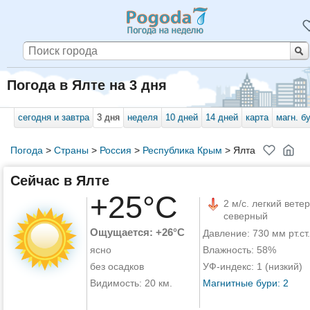
Погода в Ялте на 3 дня
сегодня и завтра
3 дня
неделя
10 дней
14 дней
карта
магн. б
Погода
>
Страны
>
Россия
>
Республика Крым
>
Ялта
Сейчас в Ялте
+25°C
2 м/с. легкий ветер
северный
Ощущается: +26°C
Давление: 730 мм рт.ст.
ясно
Влажность: 58%
без осадков
УФ-индекс: 1 (низкий)
Видимость: 20 км.
Магнитные бури: 2