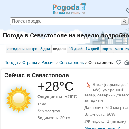
Погода в Севастополе на неделю подробно
сегодня и завтра
3 дня
неделя
10 дней
14 дней
карта
магн. б
Погода
>
Страны
>
Россия
>
Севастополь
>
Севастополь
Сейчас в Севастополе
+28°C
9 м/с (порывы до 1
м/с). умеренный
ветер, северный,север
Ощущается: +26°C
западный
ясно
Давление: 753 мм рт.ст.
без осадков
Влажность: 56%
Видимость: 20 км.
УФ-индекс: 2 (низкий)
Магнитные бури: 2