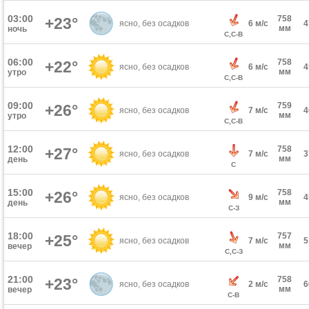
03:00
758
+23°
ясно, без осадков
6 м/с
мм
ночь
С,С-В
06:00
758
+22°
ясно, без осадков
6 м/с
мм
утро
С,С-В
09:00
759
+26°
ясно, без осадков
7 м/с
мм
утро
С,С-В
12:00
758
+27°
ясно, без осадков
7 м/с
мм
день
С
15:00
758
+26°
ясно, без осадков
9 м/с
мм
день
С-З
18:00
757
+25°
ясно, без осадков
7 м/с
мм
вечер
С,С-З
21:00
758
+23°
ясно, без осадков
2 м/с
мм
вечер
С-В