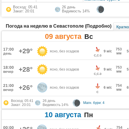
Восход: 05:41
26 день
Закат: 20:01
Видимость 14%
Погода на неделю в Севастополе (Подробно)
Кратк
09 августа
Вс
17:00
+29°
753
ясно, без осадков
9 м/с
мм
день
С,С-З
18:00
753
+28°
ясно, без осадков
9 м/с
мм
вечер
С,С-З
21:00
754
+26°
ясно, без осадков
6 м/с
мм
вечер
С
Восход: 05:41
26 день
Магн. бури: 4
Закат: 20:01
Видимость 14%
10 августа
Пн
00:00
754