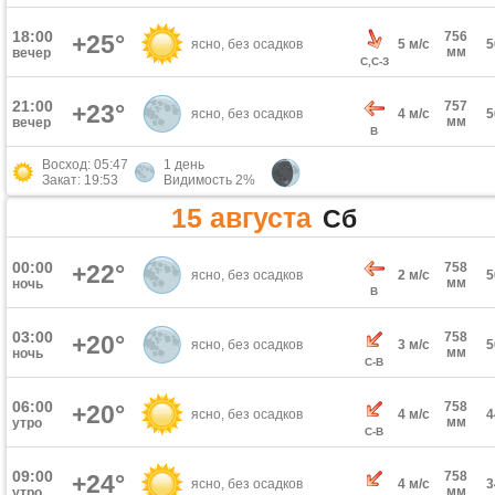
18:00
756
+25°
ясно, без осадков
5 м/с
мм
вечер
С,С-З
21:00
757
+23°
ясно, без осадков
4 м/с
мм
вечер
В
Восход: 05:47
1 день
Закат: 19:53
Видимость 2%
15 августа
Сб
00:00
+22°
758
ясно, без осадков
2 м/с
мм
ночь
В
03:00
758
+20°
ясно, без осадков
3 м/с
мм
ночь
С-В
06:00
758
+20°
ясно, без осадков
4 м/с
мм
утро
С-В
09:00
758
+24°
ясно, без осадков
4 м/с
мм
утро