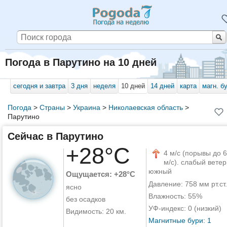
Погода в Парутино на 10 дней
сегодня и завтра
3 дня
неделя
10 дней
14 дней
карта
магн. б
Погода
>
Страны
>
Украина
>
Николаевская область
>
Парутино
Сейчас в Парутино
+28°C
4 м/с (порывы до 6
м/с). слабый ветер
южный
Ощущается: +28°C
Давление: 758 мм рт.ст.
ясно
Влажность: 55%
без осадков
УФ-индекс: 0 (низкий)
Видимость: 20 км.
Магнитные бури: 1