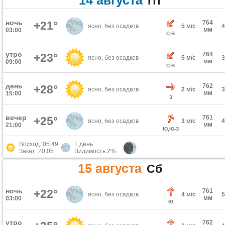
14 августа
Пт
ночь
+21°
764
ясно, без осадков
5 м/с
мм
03:00
С-В
утро
764
+23°
ясно, без осадков
5 м/с
мм
09:00
С-В
день
762
+28°
ясно, без осадков
2 м/с
мм
15:00
З
вечер
761
+25°
ясно, без осадков
3 м/с
мм
21:00
Ю,Ю-З
Восход: 05:49
1 день
Закат: 20:05
Видимость 2%
15 августа
Сб
ночь
+22°
761
ясно, без осадков
4 м/с
мм
03:00
Ю
утро
762