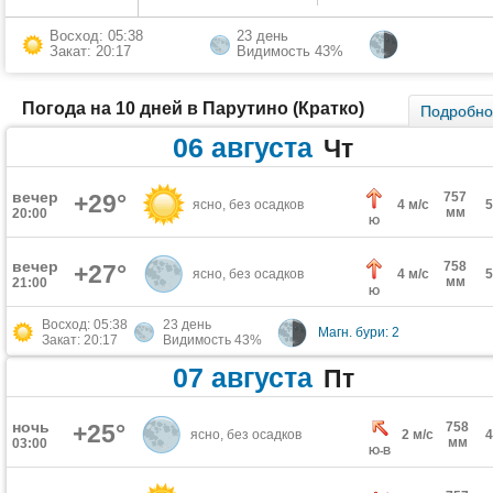
Восход: 05:38
23 день
Закат: 20:17
Видимость 43%
Погода на 10 дней в Парутино (Кратко)
Подробн
06 августа
Чт
вечер
+29°
757
ясно, без осадков
4 м/с
мм
20:00
Ю
вечер
758
+27°
ясно, без осадков
4 м/с
мм
21:00
Ю
Восход: 05:38
23 день
Магн. бури: 2
Закат: 20:17
Видимость 43%
07 августа
Пт
ночь
+25°
758
ясно, без осадков
2 м/с
мм
03:00
Ю-В