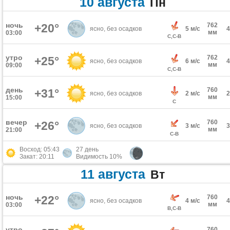
10 августа
Пн
ночь
+20°
762
ясно, без осадков
5 м/с
мм
03:00
С,С-В
утро
762
+25°
ясно, без осадков
6 м/с
мм
09:00
С,С-В
день
760
+31°
ясно, без осадков
2 м/с
мм
15:00
С
вечер
760
+26°
ясно, без осадков
3 м/с
мм
21:00
С-В
Восход: 05:43
27 день
Закат: 20:11
Видимость 10%
11 августа
Вт
ночь
+22°
760
ясно, без осадков
4 м/с
мм
03:00
В,С-В
утро
760