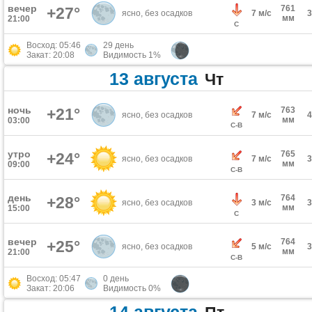
вечер
761
+27°
ясно, без осадков
7 м/с
мм
21:00
С
Восход: 05:46
29 день
Закат: 20:08
Видимость 1%
13 августа
Чт
ночь
+21°
763
ясно, без осадков
7 м/с
мм
03:00
С-В
утро
765
+24°
ясно, без осадков
7 м/с
мм
09:00
С-В
день
764
+28°
ясно, без осадков
3 м/с
мм
15:00
С
вечер
764
+25°
ясно, без осадков
5 м/с
мм
21:00
С-В
Восход: 05:47
0 день
Закат: 20:06
Видимость 0%