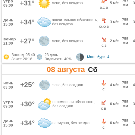
утро
757
+31°
ясно, без осадков
5 м/с
мм
09:00
В,С-В
день
значительная облачность,
755
+34°
3 м/с
без осадков
мм
15:00
Ю,Ю-В
вечер
755
+27°
ясно, без осадков
2 м/с
мм
21:00
С-З
Восход: 05:40
23 день
Магн. бури: 4
Закат: 20:16
Видимость 40%
08 августа
Сб
ночь
+25°
755
ясно, без осадков
4 м/с
мм
03:00
С
утро
переменная облачность,
755
+30°
6 м/с
без осадков
мм
09:00
С-В
день
755
+34°
пасмурно, без осадков
6 м/с
мм
15:00
С