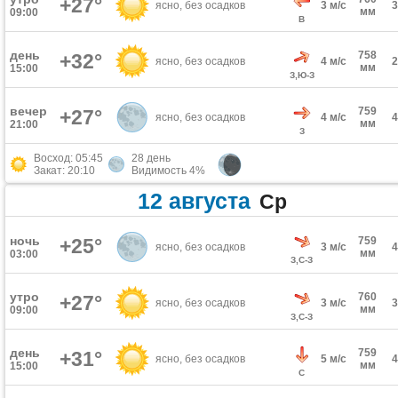
+27°
ясно, без осадков
3 м/с
мм
09:00
В
день
758
+32°
ясно, без осадков
4 м/с
мм
15:00
З,Ю-З
вечер
759
+27°
ясно, без осадков
4 м/с
мм
21:00
З
Восход: 05:45
28 день
Закат: 20:10
Видимость 4%
12 августа
Ср
ночь
+25°
759
ясно, без осадков
3 м/с
мм
03:00
З,С-З
утро
760
+27°
ясно, без осадков
3 м/с
мм
09:00
З,С-З
день
759
+31°
ясно, без осадков
5 м/с
мм
15:00
С