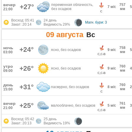
вечер
переменная облачность,
757
+27°
7 м/с
без осадков
мм
21:00
С
Восход: 05:41
24 день
Магн. бури: 3
Закат: 20:14
Видимость 29%
09 августа
Вс
ночь
+24°
758
ясно, без осадков
9 м/с
мм
03:00
С,С-В
утро
760
+26°
ясно, без осадков
9 м/с
мм
09:00
С,С-В
день
760
+31°
пасмурно, без осадков
8 м/с
мм
15:00
С
вечер
761
+25°
малооблачно, без осадков
5 м/с
мм
21:00
С,С-В
Восход: 05:42
25 день
Закат: 20:13
Видимость 19%