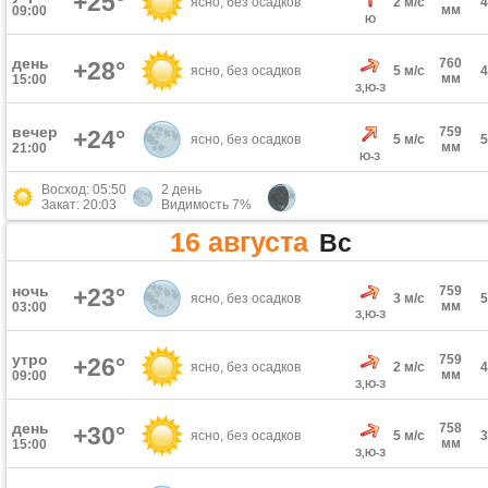
+25°
ясно, без осадков
2 м/с
мм
09:00
Ю
день
760
+28°
ясно, без осадков
5 м/с
мм
15:00
З,Ю-З
вечер
759
+24°
ясно, без осадков
5 м/с
мм
21:00
Ю-З
Восход: 05:50
2 день
Закат: 20:03
Видимость 7%
16 августа
Вс
ночь
+23°
759
ясно, без осадков
3 м/с
мм
03:00
З,Ю-З
утро
759
+26°
ясно, без осадков
2 м/с
мм
09:00
З,Ю-З
день
758
+30°
ясно, без осадков
5 м/с
мм
15:00
З,Ю-З