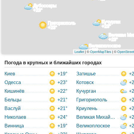
Дубоссары
+23°
Кучурган
Григориополь
+23°
+23°
Великая Ми
+23°
Великоплоское
+23°
Leaflet
| ©
OpenMapTiles
| ©
OpenStree
Погода в крупных и ближайших городах
Киев
+19°
Затишье
+2
Одесса
+23°
Котовск
+2
Кишинёв
+22°
Кучурган
+2
Бельцы
+21°
Григориополь
+2
Васлуй
+21°
Криулень
+2
Николаев
+24°
Великая Михайловка
+2
Винница
+19°
Великоплоское
+2