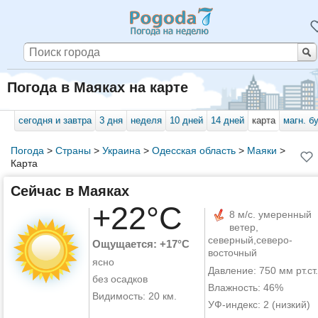
Погода в Маяках на карте
сегодня и завтра
3 дня
неделя
10 дней
14 дней
карта
магн. б
Погода
>
Страны
>
Украина
>
Одесская область
>
Маяки
>
Карта
Сейчас в Маяках
+22°C
8 м/с. умеренный
ветер,
северный,северо-
Ощущается: +17°C
восточный
ясно
Давление: 750 мм рт.ст.
без осадков
Влажность: 46%
Видимость: 20 км.
УФ-индекс: 2 (низкий)