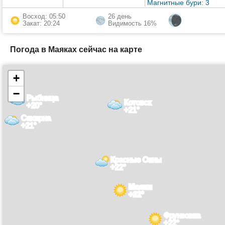
Магнитные бури: 3
Восход: 05:50
26 день
Закат: 20:24
Видимость 16%
Погода в Маяках сейчас на карте
+
−
Рыбница
Котовск
+20°
+21°
Сахарна
+21°
Красные Окны
+22°
Маяки
+22°
Фрунзовка
+22°