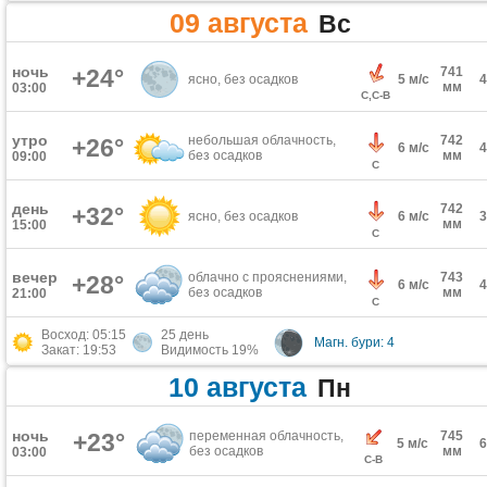
09 августа
Вс
ночь
+24°
741
ясно, без осадков
5 м/с
мм
03:00
С,С-В
утро
небольшая облачность,
742
+26°
6 м/с
без осадков
мм
09:00
С
день
742
+32°
ясно, без осадков
6 м/с
мм
15:00
С
вечер
облачно с прояснениями,
743
+28°
6 м/с
без осадков
мм
21:00
С
Восход: 05:15
25 день
Магн. бури: 4
Закат: 19:53
Видимость 19%
10 августа
Пн
ночь
+23°
переменная облачность,
745
5 м/с
без осадков
мм
03:00
С-В