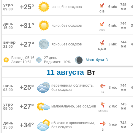
утро
745
+25°
ясно, без осадков
6 м/с
мм
09:00
С-В
день
744
+31°
ясно, без осадков
4 м/с
мм
15:00
С-В
вечер
744
+27°
ясно, без осадков
3 м/с
мм
21:00
С,С-В
Восход: 05:16
27 день
Магн. бури: 3
Закат: 19:51
Видимость 10%
11 августа
Вт
ночь
+25°
переменная облачность,
744
3 м/с
без осадков
мм
03:00
В
утро
745
+27°
малооблачно, без осадков
2 м/с
мм
09:00
Ю,Ю-В
день
облачно с прояснениями,
743
+34°
0 м/с
без осадков
мм
15:00
З