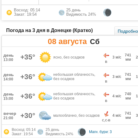
Восход: 05:14
25 день
Закат: 19:54
Видимость 24%
Погода на 3 дня в Донецке (Кратко)
Подробн
08 августа
Сб
день
+35°
741
ясно, без осадков
3 м/с
мм
13:00
В
день
небольшая облачность,
741
+36°
3 м/с
без осадков
мм
14:00
В
день
небольшая облачность,
740
+36°
4 м/с
без осадков
мм
15:00
В
вечер
741
+30°
малооблачно, без осадков
4 м/с
мм
21:00
С,С-В
Восход: 05:14
25 день
Магн. бури: 3
Закат: 19:54
Видимость 24%