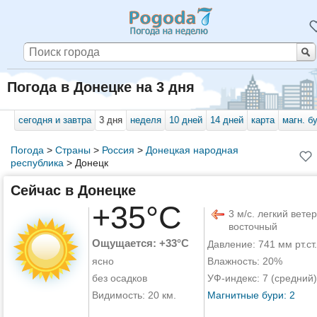
Погода в Донецке на 3 дня
сегодня и завтра
3 дня
неделя
10 дней
14 дней
карта
магн. б
Погода
>
Страны
>
Россия
>
Донецкая народная
республика
>
Донецк
Сейчас в Донецке
+35°C
3 м/с. легкий ветер
восточный
Ощущается: +33°C
Давление: 741 мм рт.ст.
ясно
Влажность: 20%
без осадков
УФ-индекс: 7 (средний)
Видимость: 20 км.
Магнитные бури: 2