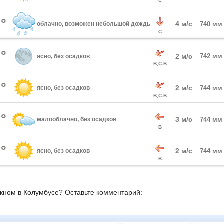
С
°
4 м/с
облачно, возможен небольшой дождь
740 мм
С
°
2 м/с
742 мм
ясно, без осадков
В,С-В
°
2 м/с
ясно, без осадков
744 мм
В,С-В
°
3 м/с
малооблачно, без осадков
744 мм
В
°
2 м/с
ясно, без осадков
744 мм
В
окном в Колумбусе? Оставьте комментарий: