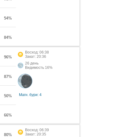
54%
84%
Восход: 06:38
Закат: 20:36
96%
26 день
Видимость 16%
87%
Магн. бури: 4
50%
66%
Восход: 06:39
Закат: 20:35
80%