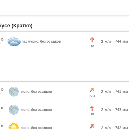
усе (Кратко)
°
3 м/с
744 мм
пасмурно, без осадков
Ю
°
2 м/с
743 мм
ясно, без осадков
Ю-З
°
2 м/с
ясно, без осадков
743 мм
Ю
°
2 м/с
ясно, без осадков
742 мм