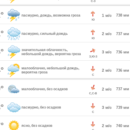
С-З
°
1 м/с
738 мм
пасмурно, дождь, возможна гроза
Ю
°
2 м/с
пасмурно, сильный дождь
737 мм
Ю
°
значительная облачность,
3 м/с
736 мм
небольшой дождь, вероятна гроза
З,Ю-З
°
малооблачно, небольшой дождь,
2 м/с
736 мм
вероятна гроза
С
°
2 м/с
737 мм
малооблачно, без осадков
С,С-В
°
3 м/с
пасмурно, без осадков
739 мм
С
°
2 м/с
ясно, без осадков
740 мм