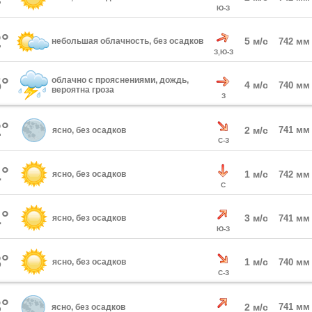
Ю-З
°
5 м/с
небольшая облачность, без осадков
742 мм
З,Ю-З
°
облачно с прояснениями, дождь,
4 м/с
740 мм
вероятна гроза
З
°
2 м/с
741 мм
ясно, без осадков
С-З
°
1 м/с
ясно, без осадков
742 мм
С
°
3 м/с
ясно, без осадков
741 мм
Ю-З
°
1 м/с
ясно, без осадков
740 мм
С-З
°
2 м/с
741 мм
ясно, без осадков