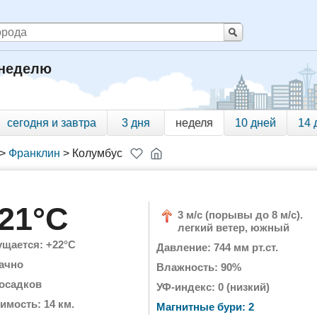
 неделю
сегодня и завтра
3 дня
неделя
10 дней
14 
>
Франклин
>
Колумбус
21°C
3 м/с (порывы до 8 м/с).
легкий ветер, южный
щается: +22°C
Давление: 744 мм рт.ст.
ачно
Влажность: 90%
 осадков
УФ-индекс: 0 (низкий)
имость: 14 км.
Магнитные бури: 2