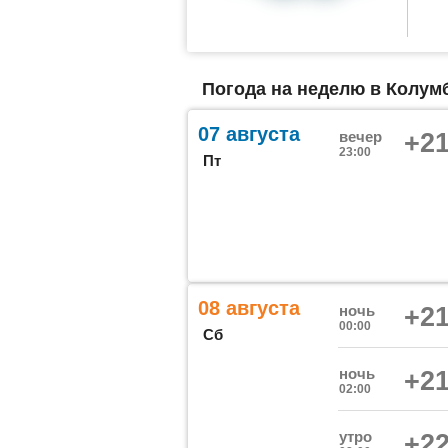
Погода на неделю в Колумб
07 августа
вечер
+21
23:00
Пт
08 августа
ночь
+21
00:00
Сб
ночь
+21
02:00
утро
+22