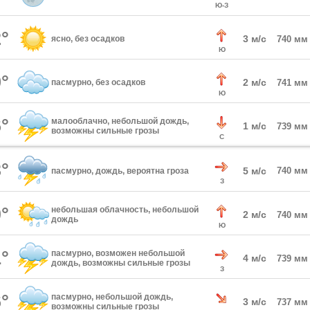
Ю-З
°
3 м/с
ясно, без осадков
740 мм
Ю
°
2 м/с
пасмурно, без осадков
741 мм
Ю
°
малооблачно, небольшой дождь,
1 м/с
739 мм
возможны сильные грозы
С
°
5 м/с
740 мм
пасмурно, дождь, вероятна гроза
З
°
небольшая облачность, небольшой
2 м/с
740 мм
дождь
Ю
°
пасмурно, возможен небольшой
4 м/с
739 мм
дождь, возможны сильные грозы
З
°
пасмурно, небольшой дождь,
3 м/с
737 мм
возможны сильные грозы