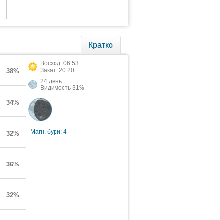
Кратко
Восход: 06:53
Закат: 20:20
38%
24 день
Видимость 31%
34%
Магн. бури: 4
32%
36%
32%