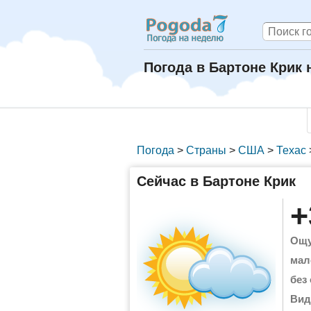
Погода в Бартоне Крик 
Погода
>
Страны
>
США
>
Техас
Сейчас в Бартоне Крик
+
Ощу
мал
без
Вид