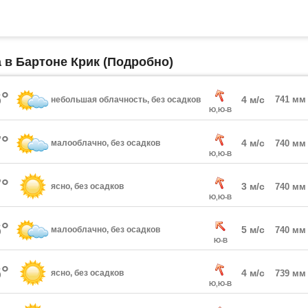
а в Бартоне Крик (Подробно)
°
4 м/с
741 мм
небольшая облачность, без осадков
Ю,Ю-В
°
4 м/с
малооблачно, без осадков
740 мм
Ю,Ю-В
°
3 м/с
ясно, без осадков
740 мм
Ю,Ю-В
°
5 м/с
малооблачно, без осадков
740 мм
Ю-В
°
4 м/с
ясно, без осадков
739 мм
Ю,Ю-В