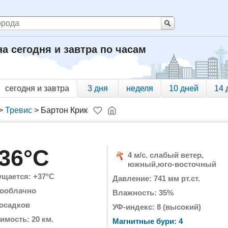
на сегодня и завтра по часам
сегодня и завтра
3 дня
неделя
10 дней
14 
>
Тревис
>
Бартон Крик
36°C
4 м/с. слабый ветер,
южный,юго-восточный
щается: +37°C
Давление: 741 мм рт.ст.
ооблачно
Влажность: 35%
 осадков
УФ-индекс: 8 (высокий)
имость: 20 км.
Магнитные бури: 4