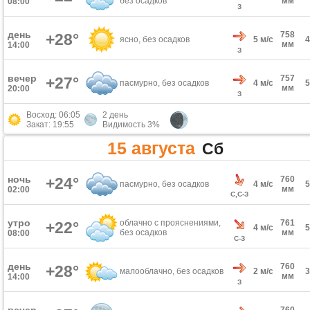
без осадков
мм
08:00
З
день
758
+28°
ясно, без осадков
5 м/с
мм
14:00
З
вечер
757
+27°
пасмурно, без осадков
4 м/с
мм
20:00
З
Восход: 06:05
2 день
Закат: 19:55
Видимость 3%
15 августа
Сб
ночь
+24°
760
пасмурно, без осадков
4 м/с
мм
02:00
С,С-З
утро
облачно с прояснениями,
761
+22°
4 м/с
без осадков
мм
08:00
С-З
день
760
+28°
малооблачно, без осадков
2 м/с
мм
14:00
З