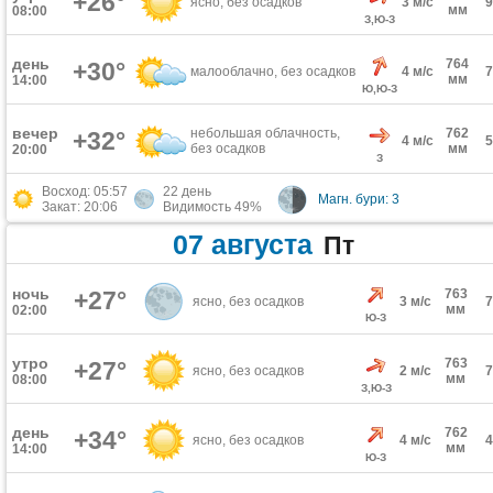
+26°
ясно, без осадков
3 м/с
мм
08:00
З,Ю-З
день
764
+30°
малооблачно, без осадков
4 м/с
мм
14:00
Ю,Ю-З
вечер
небольшая облачность,
762
+32°
4 м/с
без осадков
мм
20:00
З
Восход: 05:57
22 день
Магн. бури: 3
Закат: 20:06
Видимость 49%
07 августа
Пт
ночь
+27°
763
ясно, без осадков
3 м/с
мм
02:00
Ю-З
утро
763
+27°
ясно, без осадков
2 м/с
мм
08:00
З,Ю-З
день
762
+34°
ясно, без осадков
4 м/с
мм
14:00
Ю-З