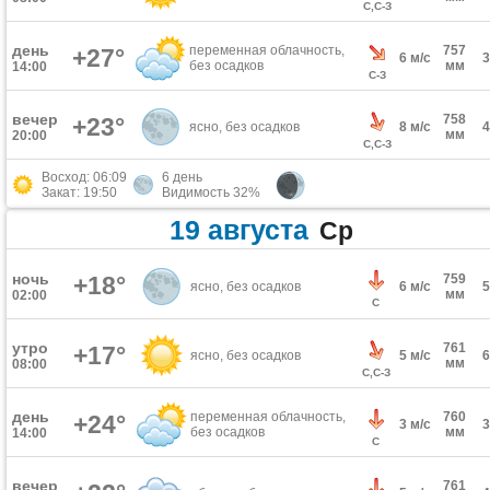
С,С-З
день
переменная облачность,
757
+27°
6 м/с
без осадков
мм
14:00
С-З
вечер
758
+23°
ясно, без осадков
8 м/с
мм
20:00
С,С-З
Восход: 06:09
6 день
Закат: 19:50
Видимость 32%
19 августа
Ср
ночь
+18°
759
ясно, без осадков
6 м/с
мм
02:00
С
утро
761
+17°
ясно, без осадков
5 м/с
мм
08:00
С,С-З
день
переменная облачность,
760
+24°
3 м/с
без осадков
мм
14:00
С
вечер
761