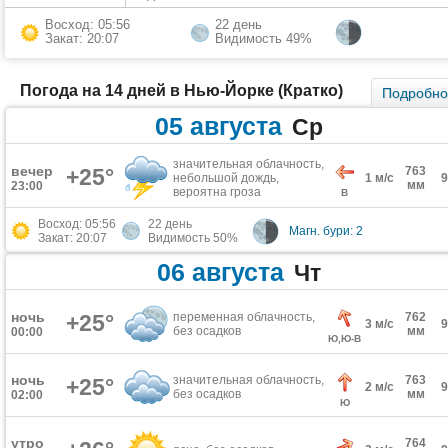
Восход: 05:56
22 день
Закат: 20:07
Видимость 49%
Погода на 14 дней в Нью-Йорке (Кратко)
Подробн
05 августа
Ср
значительная облачность,
вечер
+25°
763
небольшой дождь,
1 м/с
мм
23:00
вероятна гроза
В
Восход: 05:56
22 день
Магн. бури: 2
Закат: 20:07
Видимость 50%
06 августа
Чт
ночь
+25°
переменная облачность,
762
3 м/с
без осадков
мм
00:00
Ю,Ю-В
ночь
значительная облачность,
763
+25°
2 м/с
без осадков
мм
02:00
Ю
утро
764