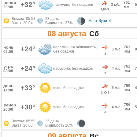
вечер
761
+32°
пасмурно, без осадков
3 м/с
мм
20:00
З,Ю-З
Восход: 05:58
23 день
Магн. бури: 4
Закат: 20:04
Видимость 37%
08 августа
Сб
ночь
+24°
переменная облачность,
761
3 м/с
без осадков
мм
02:00
З
утро
761
+24°
пасмурно, без осадков
4 м/с
мм
08:00
З
день
760
+33°
ясно, без осадков
5 м/с
мм
14:00
З,Ю-З
вечер
759
+30°
ясно, без осадков
4 м/с
мм
20:00
З
Восход: 05:59
25 день
Закат: 20:03
Видимость 26%
09 августа
Вс