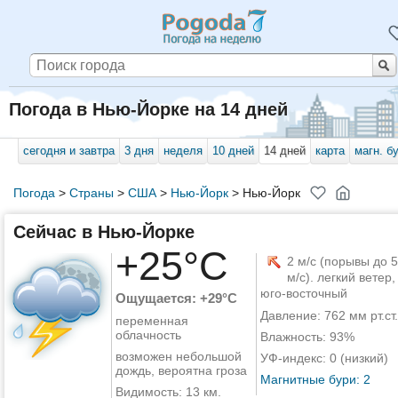
Погода в Нью-Йорке на 14 дней
сегодня и завтра
3 дня
неделя
10 дней
14 дней
карта
магн. б
Погода
>
Страны
>
США
>
Нью-Йорк
>
Нью-Йорк
Сейчас в Нью-Йорке
+25°C
2 м/с (порывы до 5
м/с). легкий ветер,
юго-восточный
Ощущается: +29°C
Давление: 762 мм рт.ст.
переменная
облачность
Влажность: 93%
возможен небольшой
УФ-индекс: 0 (низкий)
дождь, вероятна гроза
Магнитные бури: 2
Видимость: 13 км.