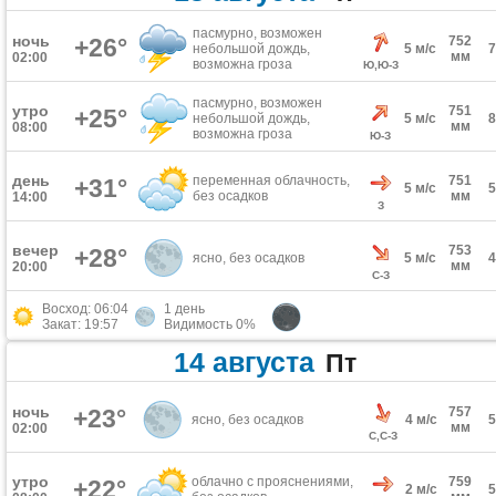
пасмурно, возможен
ночь
+26°
752
небольшой дождь,
5 м/с
мм
02:00
возможна гроза
Ю,Ю-З
пасмурно, возможен
утро
751
+25°
небольшой дождь,
5 м/с
мм
08:00
возможна гроза
Ю-З
день
переменная облачность,
751
+31°
5 м/с
без осадков
мм
14:00
З
вечер
753
+28°
ясно, без осадков
5 м/с
мм
20:00
С-З
Восход: 06:04
1 день
Закат: 19:57
Видимость 0%
14 августа
Пт
ночь
+23°
757
ясно, без осадков
4 м/с
мм
02:00
С,С-З
утро
облачно с прояснениями,
759
+22°
2 м/с