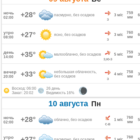
ночь
+28°
759
пасмурно, без осадков
3 м/с
мм
02:00
З
утро
760
+27°
ясно, без осадков
3 м/с
мм
08:00
З
день
759
+35°
малооблачно, без осадков
5 м/с
мм
14:00
З,Ю-З
вечер
небольшая облачность,
758
+33°
4 м/с
без осадков
мм
20:00
З
Восход: 06:00
26 день
Закат: 20:02
Видимость 16%
10 августа
Пн
ночь
+28°
760
облачно, без осадков
1 м/с
мм
02:00
С-В
утро
760
+27°
пасмурно, без осадков
1 м/с