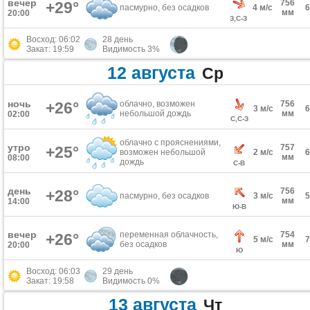
вечер
756
+29°
пасмурно, без осадков
4 м/с
мм
20:00
З,С-З
Восход: 06:02
28 день
Закат: 19:59
Видимость 3%
12 августа
Ср
ночь
+26°
облачно, возможен
756
3 м/с
небольшой дождь
мм
02:00
С,С-З
облачно с прояснениями,
утро
757
+25°
возможен небольшой
2 м/с
мм
08:00
дождь
С-В
день
756
+28°
пасмурно, без осадков
3 м/с
мм
14:00
Ю-В
вечер
переменная облачность,
754
+26°
5 м/с
без осадков
мм
20:00
Ю
Восход: 06:03
29 день
Закат: 19:58
Видимость 0%
13 августа
Чт