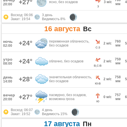
вечер
760
+27°
ясно, без осадков
3 м/с
мм
20:00
З
Восход: 06:06
3 день
Закат: 19:54
Видимость 8%
16 августа
Вс
ночь
+24°
переменная облачность,
760
2 м/с
без осадков
мм
02:00
С-З
утро
759
+24°
облачно, без осадков
2 м/с
мм
08:00
В,С-В
день
значительная облачность,
758
+28°
2 м/с
без осадков
мм
14:00
Ю-В
вечер
пасмурно, без осадков,
757
+27°
0 м/с
возможна гроза
мм
20:00
Ю
Восход: 06:07
4 день
Закат: 19:52
Видимость 15%
17 августа
Пн