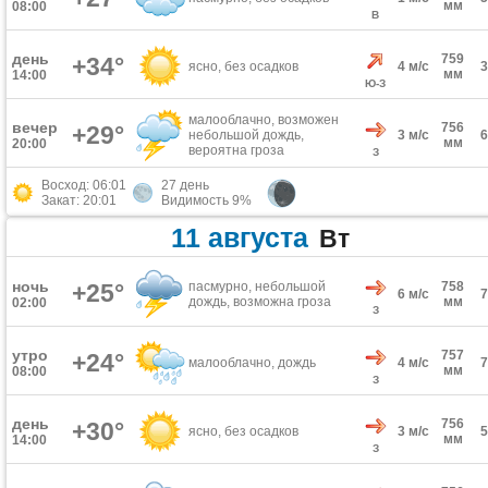
мм
08:00
В
день
759
+34°
ясно, без осадков
4 м/с
мм
14:00
Ю-З
малооблачно, возможен
вечер
756
+29°
небольшой дождь,
3 м/с
мм
20:00
вероятна гроза
З
Восход: 06:01
27 день
Закат: 20:01
Видимость 9%
11 августа
Вт
ночь
+25°
пасмурно, небольшой
758
6 м/с
дождь, возможна гроза
мм
02:00
З
утро
757
+24°
малооблачно, дождь
4 м/с
мм
08:00
З
день
756
+30°
ясно, без осадков
3 м/с
мм
14:00
З