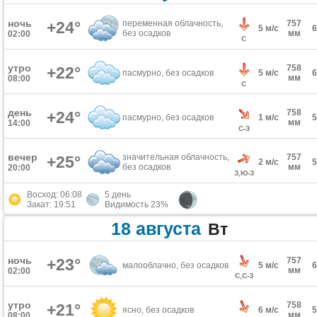
ночь
+24°
переменная облачность,
757
5 м/с
без осадков
мм
02:00
С
утро
758
+22°
пасмурно, без осадков
5 м/с
мм
08:00
С
день
758
+24°
пасмурно, без осадков
1 м/с
мм
14:00
С-З
вечер
значительная облачность,
757
+25°
2 м/с
без осадков
мм
20:00
З,Ю-З
Восход: 06:08
5 день
Закат: 19:51
Видимость 23%
18 августа
Вт
ночь
+23°
757
малооблачно, без осадков
5 м/с
мм
02:00
С,С-З
утро
758
+21°
ясно, без осадков
6 м/с
мм
08:00