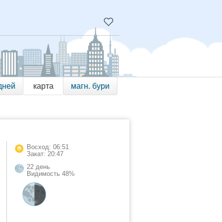
дней
карта
магн. бури
Восход: 06:51
Закат: 20:47
22 день
Видимость 48%