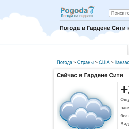
Погода в Гардене Сити 
Погода
>
Страны
>
США
>
Канза
Сейчас в Гардене Сити
+
Ощу
пас
без
Вид