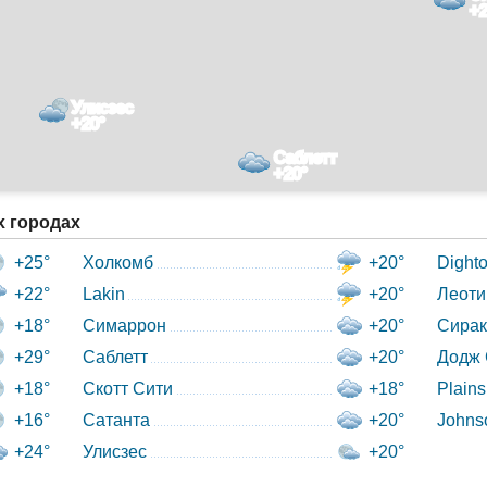
+2
Улисзес
+20°
Саблетт
+20°
х городах
+25°
Холкомб
+20°
Dight
+22°
Lakin
+20°
Леоти
+18°
Симаррон
+20°
Сира
+29°
Саблетт
+20°
Додж 
+18°
Скотт Сити
+18°
Plains
+16°
Сатанта
+20°
Johns
+24°
Улисзес
+20°