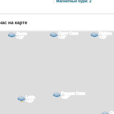
Магнитные бури: 2
час на карте
Скотт Сити
Dighton
Леоти
+18°
+18°
+19°
Гарден Сити
Lakin
+20°
+20°
С