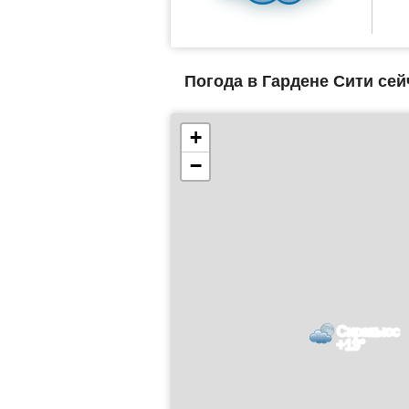
Погода в Гардене Сити сей
+
−
Сиракьюс
+19°