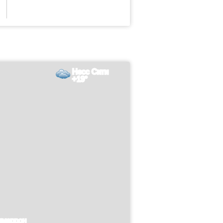
Несс Сити
+19°
имаррон