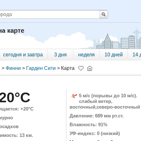
на карте
сегодня и завтра
3 дня
неделя
10 дней
14 
с
>
Финни
>
Гарден Сити
>
Карта
20°C
5 м/с (порывы до 10 м/с).
слабый ветер,
восточный,северо-восточный
щается: +20°C
Давление: 689 мм рт.ст.
мурно
Влажность: 91%
 осадков
УФ-индекс: 0 (низкий)
имость: 13 км.