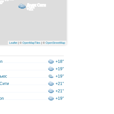
0°
Додж Сити
+21°
Leaflet
| ©
OpenMapTiles
| ©
OpenStreetMap
on
+18°
+19°
кьюс
+19°
Сити
+21°
+21°
on
+19°