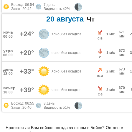
Восход: 06:54
7 день
Закат: 20:42
Видимость 42%
20 августа
Чт
ночь
+24°
671
ясно, без осадков
1 м/с
мм
00:00
С-В
утро
672
+20°
ясно, без осадков
1 м/с
мм
06:00
С
день
673
+33°
ясно, без осадков
2 м/с
мм
12:00
Ю-З
вечер
670
+39°
ясно, без осадков
3 м/с
мм
18:00
С-З
Восход: 06:55
8 день
Закат: 20:40
Видимость 51%
Нравится ли Вам сейчас погода за окном в Бойсе? Оставьте