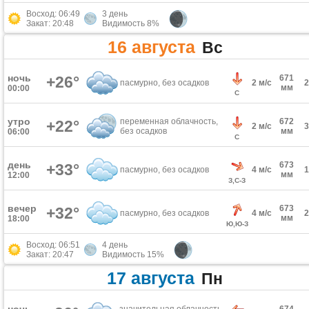
Восход: 06:49
3 день
Закат: 20:48
Видимость 8%
16 августа
Вс
ночь
+26°
671
пасмурно, без осадков
2 м/с
мм
00:00
С
утро
переменная облачность,
672
+22°
2 м/с
без осадков
мм
06:00
С
день
673
+33°
пасмурно, без осадков
4 м/с
мм
12:00
З,С-З
вечер
673
+32°
пасмурно, без осадков
4 м/с
мм
18:00
Ю,Ю-З
Восход: 06:51
4 день
Закат: 20:47
Видимость 15%
17 августа
Пн