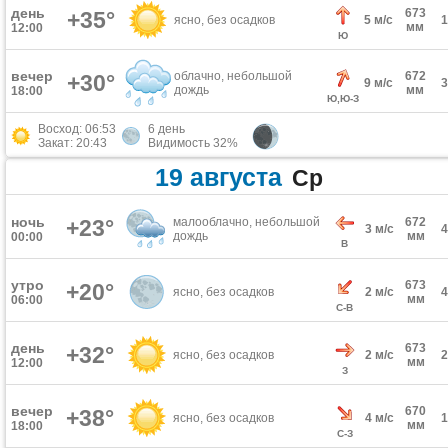
день
673
+35°
ясно, без осадков
5 м/с
мм
12:00
Ю
вечер
облачно, небольшой
672
+30°
9 м/с
дождь
мм
18:00
Ю,Ю-З
Восход: 06:53
6 день
Закат: 20:43
Видимость 32%
19 августа
Ср
ночь
+23°
малооблачно, небольшой
672
3 м/с
дождь
мм
00:00
В
утро
673
+20°
ясно, без осадков
2 м/с
мм
06:00
С-В
день
673
+32°
ясно, без осадков
2 м/с
мм
12:00
З
вечер
670
+38°
ясно, без осадков
4 м/с
мм
18:00
С-З