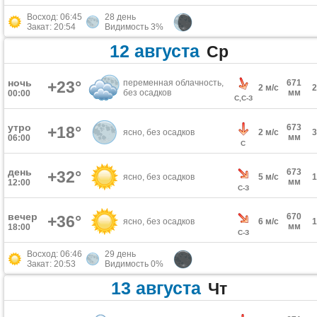
Восход: 06:45
28 день
Закат: 20:54
Видимость 3%
12 августа
Ср
ночь
+23°
переменная облачность,
671
2 м/с
без осадков
мм
00:00
С,С-З
утро
673
+18°
ясно, без осадков
2 м/с
мм
06:00
С
день
673
+32°
ясно, без осадков
5 м/с
мм
12:00
С-З
вечер
670
+36°
ясно, без осадков
6 м/с
мм
18:00
С-З
Восход: 06:46
29 день
Закат: 20:53
Видимость 0%
13 августа
Чт