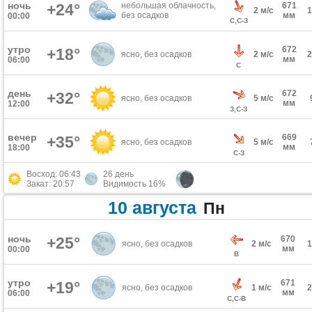
ночь
+24°
небольшая облачность,
671
2 м/с
без осадков
мм
00:00
С,С-З
утро
672
+18°
ясно, без осадков
2 м/с
мм
06:00
С
день
672
+32°
ясно, без осадков
5 м/с
мм
12:00
З,С-З
вечер
669
+35°
ясно, без осадков
5 м/с
мм
18:00
С-З
Восход: 06:43
26 день
Закат: 20:57
Видимость 16%
10 августа
Пн
ночь
+25°
670
ясно, без осадков
2 м/с
мм
00:00
В
утро
671
+19°
ясно, без осадков
1 м/с
мм
06:00
С,С-В