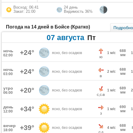
Восход: 06:41
24 день
Закат: 21:00
Видимость 36%
Погода на 14 дней в Бойсе (Кратко)
Подробн
07 августа
Пт
ночь
+24°
688
ясно, без осадков
1 м/с
мм
02:00
Ю
ночь
688
+24°
ясно, без осадков
2 м/с
мм
03:00
В
утро
689
+20°
ясно, без осадков
1 м/с
мм
06:00
С,С-В
день
690
+34°
ясно, без осадков
1 м/с
мм
12:00
З
вечер
688
+39°
ясно, без осадков
4 м/с
мм
18:00
С-З