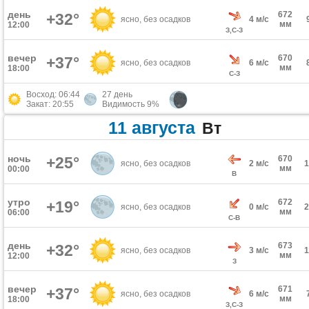
день
672
+32°
ясно, без осадков
4 м/с
мм
12:00
З,С-З
вечер
670
+37°
ясно, без осадков
6 м/с
мм
18:00
С-З
Восход: 06:44
27 день
Закат: 20:55
Видимость 9%
11 августа
Вт
ночь
+25°
670
ясно, без осадков
2 м/с
мм
00:00
В
утро
672
+19°
ясно, без осадков
0 м/с
мм
06:00
С-В
день
673
+32°
ясно, без осадков
3 м/с
мм
12:00
З
вечер
671
+37°
ясно, без осадков
6 м/с
мм
18:00
З,С-З