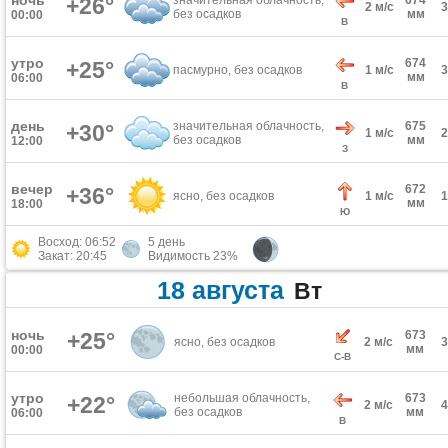
ночь
+26°
значительная облачность,
674
2 м/с
без осадков
мм
00:00
В
утро
674
+25°
пасмурно, без осадков
1 м/с
мм
06:00
В
день
значительная облачность,
675
+30°
1 м/с
без осадков
мм
12:00
З
вечер
672
+36°
ясно, без осадков
1 м/с
мм
18:00
Ю
Восход: 06:52
5 день
Закат: 20:45
Видимость 23%
18 августа
Вт
ночь
+25°
673
ясно, без осадков
2 м/с
мм
00:00
С-В
утро
небольшая облачность,
673
+22°
2 м/с
без осадков
мм
06:00
В