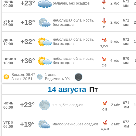
ночь
+23°
671
облачно, без осадков
2 м/с
мм
00:00
С
утро
небольшая облачность,
672
+18°
2 м/с
без осадков
мм
06:00
С
день
небольшая облачность,
672
+32°
5 м/с
без осадков
мм
12:00
З,С-З
вечер
небольшая облачность,
670
+36°
6 м/с
без осадков
мм
18:00
С-З
Восход: 06:47
1 день
Закат: 20:51
Видимость 0%
14 августа
Пт
ночь
+23°
671
ясно, без осадков
2 м/с
мм
00:00
С-В
утро
672
+19°
малооблачно, без осадков
2 м/с
мм
06:00
С,С-В