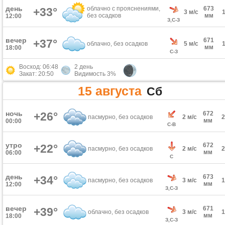
день
облачно с прояснениями,
673
+33°
3 м/с
без осадков
мм
12:00
З,С-З
вечер
671
+37°
облачно, без осадков
5 м/с
мм
18:00
С-З
Восход: 06:48
2 день
Закат: 20:50
Видимость 3%
15 августа
Сб
ночь
+26°
672
пасмурно, без осадков
2 м/с
мм
00:00
С-В
утро
672
+22°
пасмурно, без осадков
2 м/с
мм
06:00
С
день
673
+34°
пасмурно, без осадков
3 м/с
мм
12:00
З,С-З
вечер
671
+39°
облачно, без осадков
3 м/с
мм
18:00
З,С-З