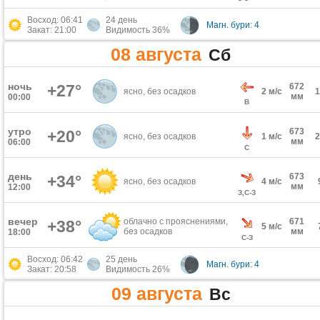
Восход: 06:41
24 день
Магн. бури: 4
Закат: 21:00
Видимость 36%
08 августа
Сб
ночь
+27°
672
ясно, без осадков
2 м/с
мм
00:00
В
утро
673
+20°
ясно, без осадков
1 м/с
мм
06:00
С
день
673
+34°
ясно, без осадков
4 м/с
мм
12:00
З,С-З
вечер
облачно с прояснениями,
671
+38°
5 м/с
без осадков
мм
18:00
С-З
Восход: 06:42
25 день
Магн. бури: 4
Закат: 20:58
Видимость 26%
09 августа
Вс