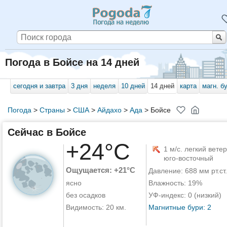
Погода в Бойсе на 14 дней
сегодня и завтра
3 дня
неделя
10 дней
14 дней
карта
магн. б
Погода
>
Страны
>
США
>
Айдахо
>
Ада
>
Бойсе
Сейчас в Бойсе
+24°C
1 м/с. легкий ветер
юго-восточный
Ощущается: +21°C
Давление: 688 мм рт.ст.
ясно
Влажность: 19%
без осадков
УФ-индекс: 0 (низкий)
Видимость: 20 км.
Магнитные бури: 2